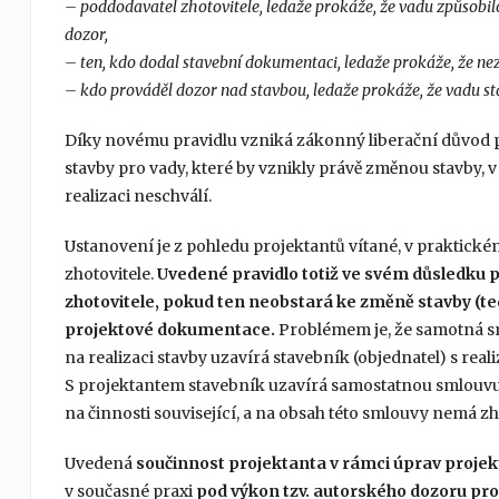
– poddodavatel zhotovitele, ledaže prokáže, že vadu způsobil
dozor,
– ten, kdo dodal stavební dokumentaci, ledaže prokáže, že ne
– kdo prováděl dozor nad stavbou, ledaže prokáže, že vadu s
Díky novému pravidlu vzniká zákonný liberační důvod 
stavby pro vady, které by vznikly právě změnou stavby, 
realizaci neschválí.
Ustanovení je z pohledu projektantů vítané, v praktick
zhotovitele.
Uvedené pravidlo totiž ve svém důsledku 
zhotovitele, pokud ten neobstará ke změně stavby (te
projektové dokumentace.
Problémem je, že samotná sm
na realizaci stavby uzavírá stavebník (objednatel) s rea
S projektantem stavebník uzavírá samostatnou smlouvu
na činnosti související, a na obsah této smlouvy nemá zho
Uvedená
součinnost projektanta v rámci úprav projek
v současné praxi
pod výkon tzv. autorského dozoru pro