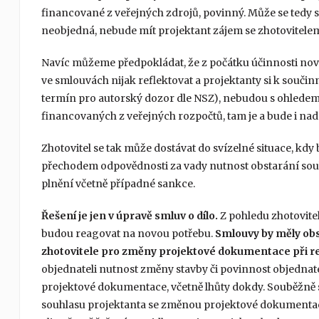
financované z veřejných zdrojů, povinný. Může se tedy s
neobjedná, nebude mít projektant zájem se zhotovitelem
Navíc můžeme předpokládat, že z počátku účinnosti no
ve smlouvách nijak reflektovat a projektanty si k souči
termín pro autorský dozor dle NSZ), nebudou s ohledem 
financovaných z veřejných rozpočtů, tam je a bude i nadál
Zhotovitel se tak může dostávat do svízelné situace, k
přechodem odpovědnosti za vady nutnost obstarání souh
plnění včetně případné sankce.
Řešení je jen v úpravě smluv o dílo.
Z pohledu zhotovitel
budou reagovat na novou potřebu.
Smlouvy by měly obs
zhotovitele pro změny projektové dokumentace při rea
objednateli nutnost změny stavby či povinnost objednat
projektové dokumentace, včetně lhůty dokdy. Souběžně s 
souhlasu projektanta se změnou projektové dokumentace