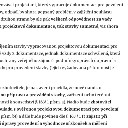
vávat projektant, který vypracuje dokumentaci pro povolení
oby, odpadl by shora popsaný problém v zajištění souhlasu
 druhou stranu by ale pak
veškerá odpovědnost za vady
lem projektové dokumentace, tak stavby samotné
, viz shora
hájením stavby vypracovanou projektovou dokumentaci pro
vbě vždy 2 dokumentace, jednak dokumentace schválená, která
u ochrany veřejného zájmu či podmínky správců dopravní a
dy pro provedení stavby. Jejich vyžadovaná přítomnost je
.
 zhotovitele, je nastavení pravidla, že nově namísto
nou přípravu a provádění stavby
, zařízení nebo terénní
nosti k sousedství § 163/ 1 písm. a). Nadto bude
zhotovitel
 souladu s ověřenou projektovou dokumentací pro povolení
 písm. b)) a dále bude povinen dle § 163 / 1 f)
zajistit při
ní úpravy provedení a vyhodnocení zkoušek a měření