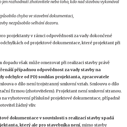
o jen rozhodnutí zhotovitele nebo toho, kdo nad stavbou vykonával
způsobila chyba ve stavební dokumentaci,
tavby nezpůsobilo selhání dozoru.
pro projektanty v rámci odpovědnosti za vady dokončené
v odchylkách od projektové dokumentace, které projektant při
ém dopadu však může omezovat při realizaci stavby právě
přenáší případnou odpovědnost za vady stavby na
dy odchylce od PD) souhlas projektanta, zpracovatele
louva o dílo není trojstranný smluvní vztah. Smlouvu o dílo
lizační firmou (zhotovitelem). Projektant není smluvní stranou.
 na vyhotovení příslušné projektové dokumentace, případně
tovitel žádný vliv.
tové dokumentace v souvislosti s realizací stavby spadá
jektanta, který ale pro stavebníka není
, mimo stavby