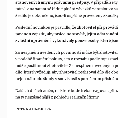
stanovených jinými právními předpisy
. V případě, že
mít vliv na samotné řádné plnění závazků ze smlouvy s
že dílo je dokončeno, jsou-li úspěšně provedeny zkoušky
Poslední novinkou je pravidlo, že
zhotovitel při provád
povinen zajistit, aby práce na stavbě, jejím odstraněn
zvláštní oprávnění, vykonávaly pouze osoby, které jso
Za nesplnění uvedených povinností může být zhotovitel
v podobě finanční pokuty, a to v rozsahu podle typu stavby
může postihnout zhotovitele. Za nesplnění uvedených p
dílo, které vyžadují, aby zhotovitel realizoval dílo dle
nejen náhradu škody v souvislosti s porušením příslušné
Dalších dílčích změn, na které bude třeba reagovat, přin
na ty nejzásadnější z pohledu realizační firmy.
PETRA ADÁMKOVÁ