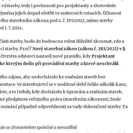
 výstavby, tedy i povinnosti pro projektanty a zhotovitele
ejména jejich dopad ošetřit ve smluvních vztazích. Účinnost
ého stavebního zákona pod z. č. 195/2022, mimo stavby
 1. 7. 2024.
 části stavby, bude do budoucna velmi důležité zkoumat, zda a
aci stavby. Proč?
Nový stavební zákon (zákon č. 283/2021) v §
čtvrtém odstavci nastavil nové pravidlo, kdy
Projektant
e kterým došlo při provádění stavby a které neschválil
.
ného zájmu, aby nedocházelo ke změnám staveb bez
ntace. Ve stavebnictví se v nedávné době řešilo několik kauz,
árie, a to i tehdy, kdy docházelo k úpravám a změnám staveb,
avené předpisem veřejného práva (stavebním zákonem), bude
koumání případné odpovědnosti za vady dokončené stavby. Ta
zán se zhotovitelem společně a nerozdílně