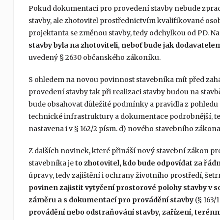
Pokud dokumentaci pro provedení stavby nebude zpraco
stavby, ale zhotovitel prostřednictvím kvalifikované os
projektanta se změnou stavby, tedy odchylkou od PD. Na
stavby byla na zhotoviteli, neboť bude jak dodavate
uvedený § 2630 občanského zákoníku.
S ohledem na novou povinnost stavebníka mít před za
provedení stavby tak při realizaci stavby budou na sta
bude obsahovat důležité podmínky a pravidla z pohled
technické infrastruktury a dokumentace podrobnější, te
nastavena i v § 162/2 písm. d) nového stavebního zákona
Z dalších novinek, které přináší nový stavební zákon pro
stavebníka je
to zhotovitel, kdo bude odpovídat za řád
úpravy, tedy zajištění i ochrany životního prostředí, šetr
povinen zajistit vytyčení prostorové polohy stavby v
záměru a s dokumentací pro provádění stavby
(§ 163/1
provádění nebo odstraňování stavby, zařízení, terén