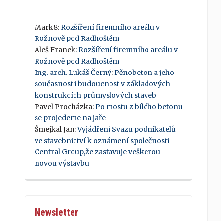
Mark8
:
Rozšíření firemního areálu v
Rožnově pod Radhoštěm
Aleš Franek
:
Rozšíření firemního areálu v
Rožnově pod Radhoštěm
Ing. arch. Lukáš Černý
:
Pěnobeton a jeho
současnost i budoucnost v základových
konstrukcích průmyslových staveb
Pavel Procházka
:
Po mostu z bílého betonu
se projedeme na jaře
Šmejkal Jan
:
Vyjádření Svazu podnikatelů
ve stavebnictví k oznámení společnosti
Central Group,že zastavuje veškerou
novou výstavbu
Newsletter