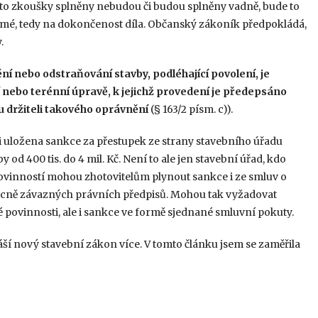
 tyto zkoušky splněny nebudou či budou splněny vadně, bude to
amé, tedy na dokončenost díla. Občanský zákoník předpokládá,
.
ění nebo odstraňování stavby, podléhající povolení, je
í nebo terénní úpravě, k jejichž provedení je předepsáno
u držiteli takového oprávnění
(§ 163/2 písm. c)).
i uložena sankce za přestupek ze strany stavebního úřadu
 od 400 tis. do 4 mil. Kč. Není to ale jen stavební úřad, kdo
ovinností mohou zhotovitelům plynout sankce i ze smluv o
 obecně závazných právních předpisů. Mohou tak vyžadovat
 povinnosti, ale i sankce ve formě sjednané smluvní pokuty.
áší nový stavební zákon více. V tomto článku jsem se zaměřila