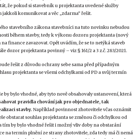
tát, že pokud si stavebník u projektanta uvedené služby
 jakkoli komunikovat a věc „zdarma“ řešit.
vého stavebního zákona stavebníci na tuto novinku nebudou
nnosti během stavby, tedy k výkonu dozoru projektanta (nový
na finance zavazovat. Opět uvádím, že se to netýká staveb
e dozor projektanta povinný – viz § 161/2 a 3 z.č. 283/2021.
dy bude řešit z důvodu ochrany sebe sama před případným
lasu projektanta se všemi odchylkami od PD a svůj termín
e by bylo vhodné, aby tyto nově obsahovaly ustanovení, která
ahovat pravidla chování jak pro objednatele, tak
lizaci stavby.
Například povinnost zhotovitele včas oznámit
ele obstarat souhlas projektanta se změnou či odchylkou od
tím by bylo vhodné řešit i možný vliv doby na obstarání
 na termín plnění ze strany zhotovitele, zda tedy má či nemá