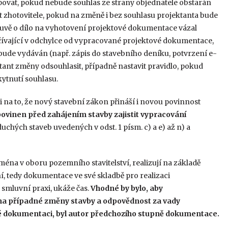
stupovat, pokud nebude souhlas ze strany objednatele obstarán
 zhotovitele, pokud na změně i bez souhlasu projektanta bude
louvě o dílo na vyhotovení projektové dokumentace vázal
očívající v odchylce od vypracované projektové dokumentace,
 bude vydáván (např. zápis do stavebního deníku, potvrzení e-
tant změny odsouhlasit, případně nastavit pravidlo, pokud
kytnutí souhlasu.
 na to, že nový stavební zákon přináší i novou povinnost
 povinen před zahájením stavby zajistit vypracování
uchých staveb uvedených v odst. 1 písm. c) a e) až n) a
ména v oboru pozemního stavitelství, realizují na základě
, tedy dokumentace ve své skladbě pro realizaci
a smluvní praxi, ukáže čas.
Vhodné by bylo, aby
na případné změny stavby a odpovědnost za vady
é dokumentaci, byl autor předchozího stupně dokumentace.