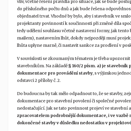
vliv, včetně řešení pravidla pro situace, jak se bude po
do příslušného počtu dnů a jak bude řešena odpovědnost
objednatel trvat. Vhodné by bylo, aby i stavebník ve sm
projektanty povinností k součinnosti při změně díla sp
tedy udělení souhlasu včetně nastavení formy, jak tento
mailem), nastavením lhůt, dokdy nejpozději musí projek
lhůta uplyne marně, či nastavit sankce za prodlení v pos
V souvislosti se zkoumaným tématem je třeba upozornit i
stavebníkům. Na základě
§ 160/2 písm. a) je stavebník
dokumentace pro provádění stavby
, s výjimkou jednod
odstavci 2 přílohy č. 2.
Do budoucna by tak mělo odpadnout to, že se stavby, zej
dokumentace pro stavební povolení či společné povolení
nedostačující. Jak se tato povinnost projeví ve stavební 
zpracovatelem podrobnější dokumentace, i ve vazbě 
dokončené stavby v důsledku nedostatku v projektov