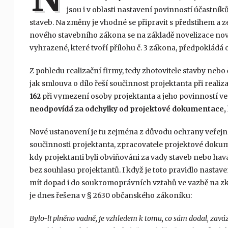
jsou i v oblasti nastavení povinností účastníků
staveb. Na změny je vhodné se připravit s předstihem a z
nového stavebního zákona se na základě novelizace nov
vyhrazené, které tvoří přílohu č. 3 zákona, předpokládá od
Z pohledu realizační firmy, tedy zhotovitele stavby nebo
jak smlouva o dílo řeší součinnost projektanta při realiz
162
při vymezení osoby projektanta a jeho povinností ve 
neodpovídá za odchylky od projektové dokumentace, k
Nové ustanovení je tu zejména z důvodu ochrany veřej
součinnosti projektanta, zpracovatele projektové dokume
kdy projektanti byli obviňováni za vady staveb nebo hav
bez souhlasu projektantů. I když je toto pravidlo nast
mít dopad i do soukromoprávních vztahů ve vazbě na z
je dnes řešena v § 2630 občanského zákoníku:
Bylo-li plněno vadně, je vzhledem k tomu, co sám dodal, zavá