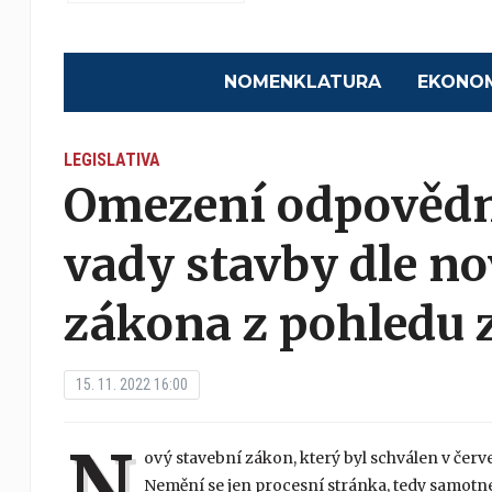
NOMENKLATURA
EKONO
LEGISLATIVA
Omezení odpovědno
vady stavby dle n
zákona z pohledu 
15. 11. 2022 16:00
N
ový stavební zákon, který byl schválen v červ
Nemění se jen procesní stránka, tedy samotné