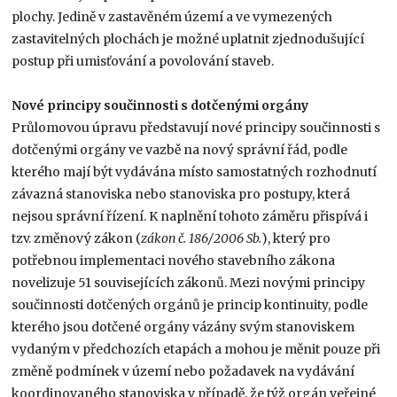
plochy. Jedině v zastavěném území a ve vymezených
zastavitelných plochách je možné uplatnit zjednodušující
postup při umisťování a povolování staveb.
Nové principy součinnosti s dotčenými orgány
Průlomovou úpravu představují nové principy součinnosti s
dotčenými orgány ve vazbě na nový správní řád, podle
kterého mají být vydávána místo samostatných rozhodnutí
závazná stanoviska nebo stanoviska pro postupy, která
nejsou správní řízení. K naplnění tohoto záměru přispívá i
tzv. změnový zákon (
zákon č. 186/2006 Sb.
), který pro
potřebnou implementaci nového stavebního zákona
novelizuje 51 souvisejících zákonů. Mezi novými principy
součinnosti dotčených orgánů je princip kontinuity, podle
kterého jsou dotčené orgány vázány svým stanoviskem
vydaným v předchozích etapách a mohou je měnit pouze při
změně podmínek v území nebo požadavek na vydávání
koordinovaného stanoviska v případě, že týž orgán veřejné