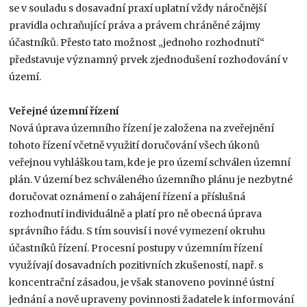
se v souladu s dosavadní praxí uplatní vždy náročnější
pravidla ochraňující práva a právem chráněné zájmy
účastníků. Přesto tato možnost „jednoho rozhodnutí“
představuje významný prvek zjednodušení rozhodování v
území.
Veřejné územní řízení
Nová úprava územního řízení je založena na zveřejnění
tohoto řízení včetně využití doručování všech úkonů
veřejnou vyhláškou tam, kde je pro území schválen územní
plán. V území bez schváleného územního plánu je nezbytné
doručovat oznámení o zahájení řízení a příslušná
rozhodnutí individuálně a platí pro ně obecná úprava
správního řádu. S tím souvisí i nové vymezení okruhu
účastníků řízení. Procesní postupy v územním řízení
využívají dosavadních pozitivních zkušeností, např. s
koncentrační zásadou, je však stanoveno povinné ústní
jednání a nově upraveny povinnosti žadatele k informování