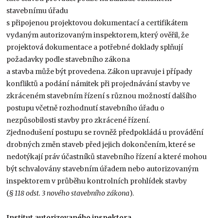
stavebnímu úřadu
s připojenou projektovou dokumentací a certifikátem
vydaným autorizovaným inspektorem, který ověřil, že
projektová dokumentace a potřebné doklady splňují
požadavky podle stavebního zákona
a stavba může být provedena. Zákon upravuje i případy
konfliktů a podání námitek při projednávání stavby ve
zkráceném stavebním řízení s různou možností dalšího
postupu včetně rozhodnutí stavebního úřadu o
nezpůsobilosti stavby pro zkrácené řízení.
Zjednodušení postupu se rovněž předpokládá u provádění
drobných změn staveb před jejich dokončením, které se
nedotýkají práv účastníků stavebního řízení a které mohou
být schvalovány stavebním úřadem nebo autorizovaným
inspektorem v průběhu kontrolních prohlídek stavby
(
§ 118 odst. 3 nového stavebního zákona
).
Institut autorizovaného inspektora