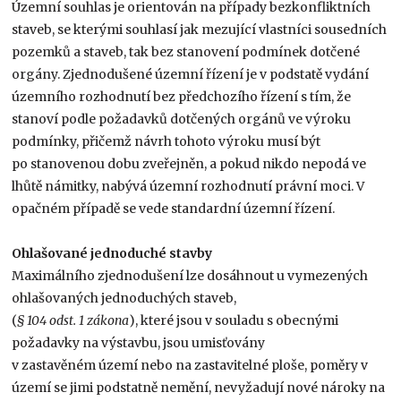
Územní souhlas je orientován na případy bezkonfliktních
staveb, se kterými souhlasí jak mezující vlastníci sousedních
pozemků a staveb, tak bez stanovení podmínek dotčené
orgány. Zjednodušené územní řízení je v podstatě vydání
územního rozhodnutí bez předchozího řízení s tím, že
stanoví podle požadavků dotčených orgánů ve výroku
podmínky, přičemž návrh tohoto výroku musí být
po stanovenou dobu zveřejněn, a pokud nikdo nepodá ve
lhůtě námitky, nabývá územní rozhodnutí právní moci. V
opačném případě se vede standardní územní řízení.
Ohlašované jednoduché stavby
Maximálního zjednodušení lze dosáhnout u vymezených
ohlašovaných jednoduchých staveb,
(
§ 104 odst. 1 zákona
), které jsou v souladu s obecnými
požadavky na výstavbu, jsou umisťovány
v zastavěném území nebo na zastavitelné ploše, poměry v
území se jimi podstatně nemění, nevyžadují nové nároky na