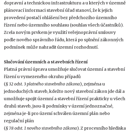
dopravní a technickou infrastrukturu a u kterých v územně
plánovací informaci stavební úřad stanoví, že k jejich
provedení postačí ohlášení bez předchozího územního
řízení nebo územního souhlasu (souhlas všech účastníků).
Zcela novým prvkem je využití veřejnoprávní smlouvy
podle nového správního řádu, která po splnění zákonných
podmínek může nahradit územní rozhodnutí.
Slučování územních a stavebních řízení
Platná právní úprava umožňuje slučovat územní a stavební
řízení u vymezeného okruhu případů
(
§ 32 odst. 3 platného stavebního zákona
), zejména u
jednoduchých staveb, kdežto nový stavební zákon jde dál a
umožňuje spojit územní a stavební řízení prakticky u všech
druhů staveb, jsou-li podmínky v území jednoznačné,
zejména je-li pro území schválen územní plán nebo
regulační plán
(
§ 78 odst. 1 nového stavebního zákona
). Z procesního hlediska