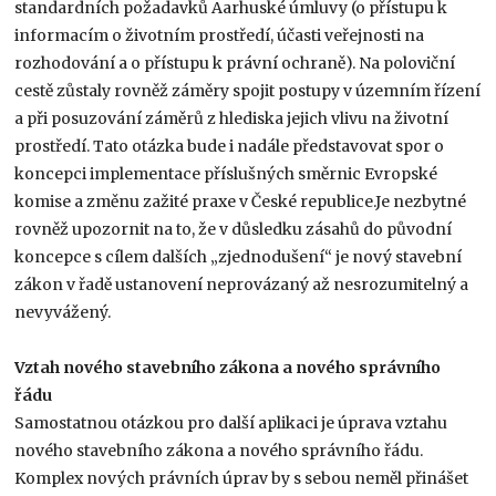
standardních požadavků Aarhuské úmluvy (o přístupu k
informacím o životním prostředí, účasti veřejnosti na
rozhodování a o přístupu k právní ochraně). Na poloviční
cestě zůstaly rovněž záměry spojit postupy v územním řízení
a při posuzování záměrů z hlediska jejich vlivu na životní
prostředí. Tato otázka bude i nadále představovat spor o
koncepci implementace příslušných směrnic Evropské
komise a změnu zažité praxe v České republice.Je nezbytné
rovněž upozornit na to, že v důsledku zásahů do původní
koncepce s cílem dalších „zjednodušení“ je nový stavební
zákon v řadě ustanovení neprovázaný až nesrozumitelný a
nevyvážený.
Vztah nového stavebního zákona a nového správního
řádu
Samostatnou otázkou pro další aplikaci je úprava vztahu
nového stavebního zákona a nového správního řádu.
Komplex nových právních úprav by s sebou neměl přinášet