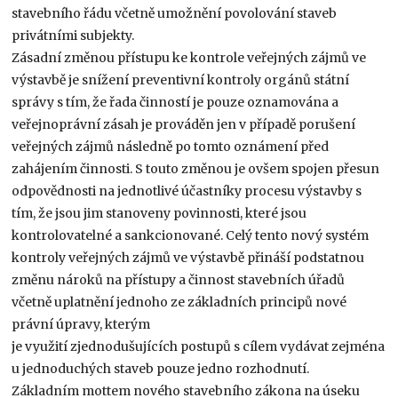
stavebního řádu včetně umožnění povolování staveb
privátními subjekty.
Zásadní změnou přístupu ke kontrole veřejných zájmů ve
výstavbě je snížení preventivní kontroly orgánů státní
správy s tím, že řada činností je pouze oznamována a
veřejnoprávní zásah je prováděn jen v případě porušení
veřejných zájmů následně po tomto oznámení před
zahájením činnosti. S touto změnou je ovšem spojen přesun
odpovědnosti na jednotlivé účastníky procesu výstavby s
tím, že jsou jim stanoveny povinnosti, které jsou
kontrolovatelné a sankcionované. Celý tento nový systém
kontroly veřejných zájmů ve výstavbě přináší podstatnou
změnu nároků na přístupy a činnost stavebních úřadů
včetně uplatnění jednoho ze základních principů nové
právní úpravy, kterým
je využití zjednodušujících postupů s cílem vydávat zejména
u jednoduchých staveb pouze jedno rozhodnutí.
Základním mottem nového stavebního zákona na úseku