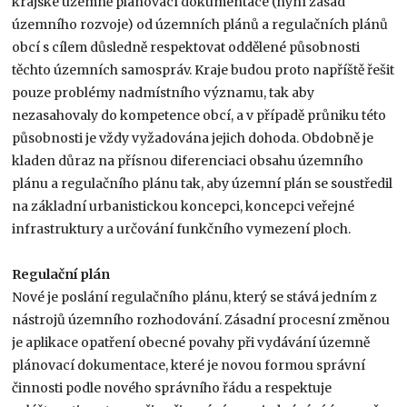
krajské územně plánovací dokumentace (nyní zásad
územního rozvoje) od územních plánů a regulačních plánů
obcí s cílem důsledně respektovat oddělené působnosti
těchto územních samospráv. Kraje budou proto napříště řešit
pouze problémy nadmístního významu, tak aby
nezasahovaly do kompetence obcí, a v případě průniku této
působnosti je vždy vyžadována jejich dohoda. Obdobně je
kladen důraz na přísnou diferenciaci obsahu územního
plánu a regulačního plánu tak, aby územní plán se soustředil
na základní urbanistickou koncepci, koncepci veřejné
infrastruktury a určování funkčního vymezení ploch.
Regulační plán
Nové je poslání regulačního plánu, který se stává jedním z
nástrojů územního rozhodování. Zásadní procesní změnou
je aplikace opatření obecné povahy při vydávání územně
plánovací dokumentace, které je novou formou správní
činnosti podle nového správního řádu a respektuje