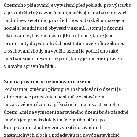
územního plánování je vytváření předpokladů pro výstavbu
a pro udržitelný rozvoj území, spočívající na harmonizaci
podmínek životního prostředí, hospodářského rozvoje a
sociální soudržnosti obyvatel v území. K tomu je územní
plánování vybaveno nástroji koordinace, které jsou
promítnuty do jednotlivých institutů stavebního zákona.
Dosahování shody na využití území je podtrženo také
mechanismem řešení rozporů, který je obecně upraven
v novém správním řádu.
Změna přístupu v rozhodování o území
Podstatnou změnou přístupu v rozhodování o území je
diferenciace procesních postupů v zastavěném a
nezastavěném území a přísná ochrana nezastavěného
území. Změna vymezení zastavěného území bude zásadně
možná jen prostřednictvím územního plánu po
komplexním zhodnocení využití dosavadních
zastavitelných ploch a požadavků na nové zastavitelné