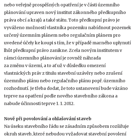
nebo veřejně prospěšných opatření je v části územního
plánování upraven nový institut zákonného předkupního
práva obcí a krajů a také státu. Toto předkupní právo je
vyváženo možností vlastníka pozemku nabídnout pozemek
určený územním plánem nebo regulačním plánem pro
uvedené účely ke koupi s tím, že v případě marného uplynutí
lhůt předkupní právo zanikne. Zcela novým institutem v
rámci územního plánování je rovněž náhrada
za změnu v území, a to ať už v důsledku omezení
vlastnických práv z titulu stavební uzávěry nebo zrušení
územního plánu nebo regulačního plánu popř. územního
rozhodnutí. Je třeba dodat, že toto ustanovení bude vázáno
teprve na opatření podle nového stavebního zákona a
nabude účinnosti teprve 1. 1. 2012.
Nově při povolování a ohlašování staveb
Na úseku stavebního řádu se zásadním způsobem rozšiřuje
okruh staveb, které nebudou vyžadovat stavební povolení