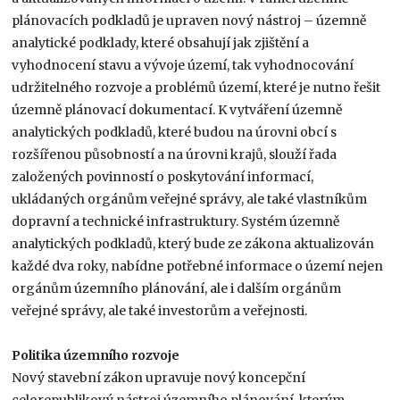
plánovacích podkladů je upraven nový nástroj – územně
analytické podklady, které obsahují jak zjištění a
vyhodnocení stavu a vývoje území, tak vyhodnocování
udržitelného rozvoje a problémů území, které je nutno řešit
územně plánovací dokumentací. K vytváření územně
analytických podkladů, které budou na úrovni obcí s
rozšířenou působností a na úrovni krajů, slouží řada
založených povinností o poskytování informací,
ukládaných orgánům veřejné správy, ale také vlastníkům
dopravní a technické infrastruktury. Systém územně
analytických podkladů, který bude ze zákona aktualizován
každé dva roky, nabídne potřebné informace o území nejen
orgánům územního plánování, ale i dalším orgánům
veřejné správy, ale také investorům a veřejnosti.
Politika územního rozvoje
Nový stavební zákon upravuje nový koncepční
celorepublikový nástroj územního plánování, kterým