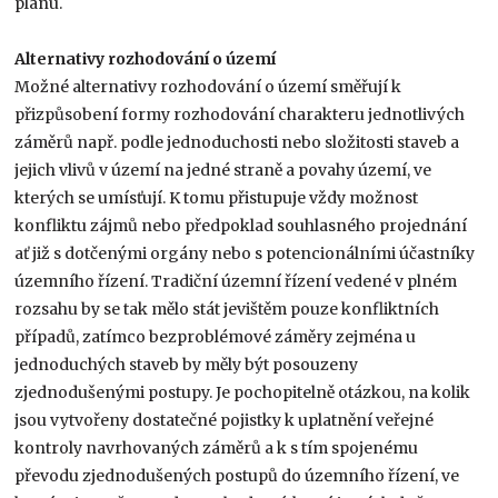
plánu.
Alternativy rozhodování o území
Možné alternativy rozhodování o území směřují k
přizpůsobení formy rozhodování charakteru jednotlivých
záměrů např. podle jednoduchosti nebo složitosti staveb a
jejich vlivů v území na jedné straně a povahy území, ve
kterých se umísťují. K tomu přistupuje vždy možnost
konfliktu zájmů nebo předpoklad souhlasného projednání
ať již s dotčenými orgány nebo s potencionálními účastníky
územního řízení. Tradiční územní řízení vedené v plném
rozsahu by se tak mělo stát jevištěm pouze konfliktních
případů, zatímco bezproblémové záměry zejména u
jednoduchých staveb by měly být posouzeny
zjednodušenými postupy. Je pochopitelně otázkou, na kolik
jsou vytvořeny dostatečné pojistky k uplatnění veřejné
kontroly navrhovaných záměrů a k s tím spojenému
převodu zjednodušených postupů do územního řízení, ve