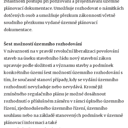
zvláštnosti postupu při pořizování a projednávání územně
plánovací dokumentace. Umožňuje rozhodovat o námitkách
dotčených osob a umožňuje přezkum zákonnosti včetně
soudního přezkumu vydané územně plánovací
dokumentace.
Šest možností územního rozhodování
V návaznosti na v pravdě revoluční liberalizaci povolování
staveb na úseku stavebního řádu nový stavební zákon
upravuje podle složitosti a významu stavby a podmínek
konkrétního území šest možností územního rozhodování s
tím, že současně stanoví případy, kdy se vydání územního
rozhodnutí nevyžaduje nebo nevydává. Kromě již
zmíněného regulačního plánu je možné dosáhnout
rozhodnutí o příslušném záměru v rámci úplného územního
řízení, zjednodušeného územního řízení, územního
souhlasu nebo na základě stanovených podmínek v územně
plánovací informaci a také