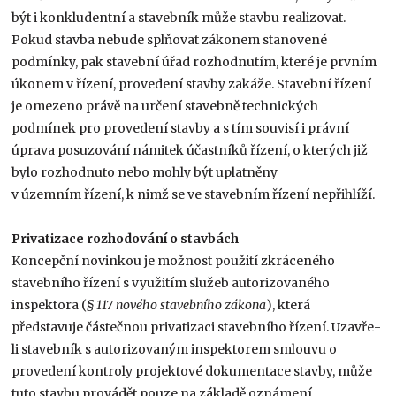
být i konkludentní a stavebník může stavbu realizovat.
Pokud stavba nebude splňovat zákonem stanovené
podmínky, pak stavební úřad rozhodnutím, které je prvním
úkonem v řízení, provedení stavby zakáže. Stavební řízení
je omezeno právě na určení stavebně technických
podmínek pro provedení stavby a s tím souvisí i právní
úprava posuzování námitek účastníků řízení, o kterých již
bylo rozhodnuto nebo mohly být uplatněny
v územním řízení, k nimž se ve stavebním řízení nepřihlíží.
Privatizace rozhodování o stavbách
Koncepční novinkou je možnost použití zkráceného
stavebního řízení s využitím služeb autorizovaného
inspektora (
§ 117 nového stavebního zákona
), která
představuje částečnou privatizaci stavebního řízení. Uzavře-
li stavebník s autorizovaným inspektorem smlouvu o
provedení kontroly projektové dokumentace stavby, může
tuto stavbu provádět pouze na základě oznámení