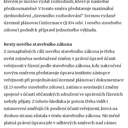
kterém je možno vydat rozhodnutí, které je následně
přezkoumatelné. V tomto směru představuje maximální
zjednodušení „územního rozhodování“ formou vydané
územně plánovací informace (
§ 104 odst. 1 nového stavebního
zákona
) podnět k přípravě jednotného výkladu.
Resty nového stavebního zákona
Z nenaplněných cílů nového stavebního zákona je třeba
uvést zejména nedotažené změny v právní úpravě účasti
veřejnosti v řízení podle stavebního zákona, kdy nakročení
novým směrem představuje úprava institutu zástupce
veřejnosti při projednávání územně plánovací dokumentace
(
§
23 nového stavebního zákona
), zatímco související změny
spojené s účastí občanských sdružení ve správních řízeních
nebyly přijaty. Z tohoto hlediska je potom třeba vidět i
ustanovení směřující k posílení účasti veřejnosti, která na
druhou stranu zůstala v textu stavebního zákona. Nicméně
platná právní úprava jde v některých směrech nad rámec