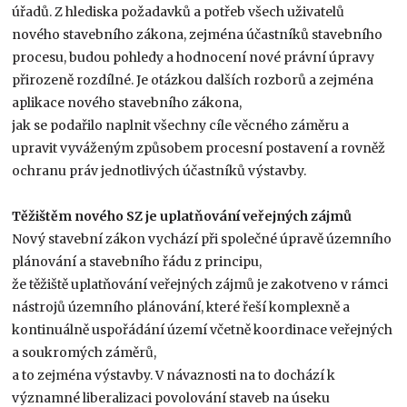
úřadů. Z hlediska požadavků a potřeb všech uživatelů
nového stavebního zákona, zejména účastníků stavebního
procesu, budou pohledy a hodnocení nové právní úpravy
přirozeně rozdílné. Je otázkou dalších rozborů a zejména
aplikace nového stavebního zákona,
jak se podařilo naplnit všechny cíle věcného záměru a
upravit vyváženým způsobem procesní postavení a rovněž
ochranu práv jednotlivých účastníků výstavby.
Těžištěm nového SZ je uplatňování veřejných zájmů
Nový stavební zákon vychází při společné úpravě územního
plánování a stavebního řádu z principu,
že těžiště uplatňování veřejných zájmů je zakotveno v rámci
nástrojů územního plánování, které řeší komplexně a
kontinuálně uspořádání území včetně koordinace veřejných
a soukromých záměrů,
a to zejména výstavby. V návaznosti na to dochází k
významné liberalizaci povolování staveb na úseku