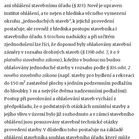
ani ohlášení stavebnímu úřadu (
§ 103
). Nově je upraven
institut ohlášení, a to nejen z hlediska věcného vymezení
okruhu „jednoduchých staveb“, k jejichž provedení
postačuje, ale rovněž z hlediska postupu stavebníka i
stavebního úřadu. S trochou nadsázky a při určitém
zjednodušení lze říci, že doposud byly ohlašovány stavební
záměry v rozsahu drobných staveb (
§ 139b odst. 7, 8 a 9
platného stavebního zákona
), kdežto v budoucnu budou
ohlašovány jednoduché stavby v rozsahu podle
§ 104 odst. 2
nového stavebního zákona
(např. stavby pro bydlení a rekreaci
2
do 150 m
zastavěné plochy s jedním podzemním podlažím
do hloubky 3 m a nejvýše dvěma nadzemními podlažími).
Postup při povolování a ohlašování staveb vychází z
předpokladu, že o podstatných otázkách umístění stavby a
jejího vlivu v území bylo již rozhodnuto a v rámci stavebního
ohlášení jsou posuzovány stavebně technické otázky
provedení stavby. V důsledku toho postačuje na základě
ohlášení stavebníka souhlas stavebního úřadu, který může