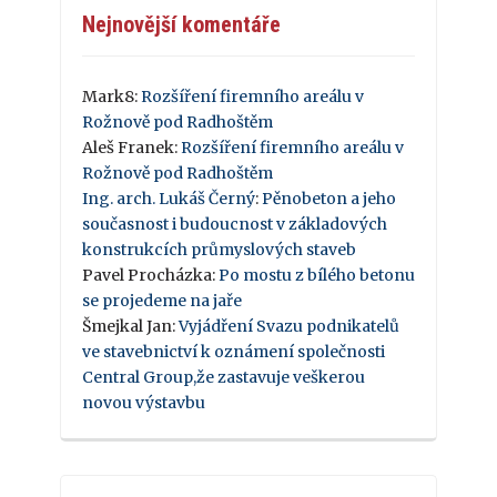
Nejnovější komentáře
Mark8
:
Rozšíření firemního areálu v
Rožnově pod Radhoštěm
Aleš Franek
:
Rozšíření firemního areálu v
Rožnově pod Radhoštěm
Ing. arch. Lukáš Černý
:
Pěnobeton a jeho
současnost i budoucnost v základových
konstrukcích průmyslových staveb
Pavel Procházka
:
Po mostu z bílého betonu
se projedeme na jaře
Šmejkal Jan
:
Vyjádření Svazu podnikatelů
ve stavebnictví k oznámení společnosti
Central Group,že zastavuje veškerou
novou výstavbu