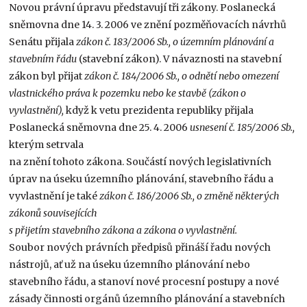
Novou právní úpravu představují tři zákony. Poslanecká
sněmovna dne 14. 3. 2006 ve znění pozměňovacích návrhů
Senátu přijala
zákon č. 183/2006 Sb., o územním plánování a
stavebním řádu
(stavební zákon). V návaznosti na stavební
zákon byl přijat
zákon č. 184/2006 Sb., o odnětí nebo omezení
vlastnického práva k pozemku nebo ke stavbě (zákon o
vyvlastnění),
když k vetu prezidenta republiky přijala
Poslanecká sněmovna dne 25. 4. 2006
usnesení č. 185/2006 Sb.,
kterým setrvala
na znění tohoto zákona. Součástí nových legislativních
úprav na úseku územního plánování, stavebního řádu a
vyvlastnění je také
zákon č. 186/2006 Sb., o změně některých
zákonů souvisejících
s přijetím stavebního zákona a zákona o vyvlastnění.
Soubor nových právních předpisů přináší řadu nových
nástrojů, ať už na úseku územního plánování nebo
stavebního řádu, a stanoví nové procesní postupy a nové
zásady činnosti orgánů územního plánování a stavebních