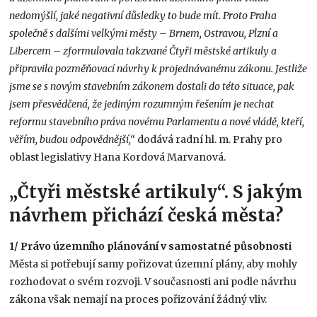
nedomýšlí, jaké negativní důsledky to bude mít. Proto Praha
společně s dalšími velkými městy – Brnem, Ostravou, Plzní a
Libercem – zformulovala takzvané Čtyři městské artikuly a
připravila pozměňovací návrhy k projednávanému zákonu. Jestliže
jsme se s novým stavebním zákonem dostali do této situace, pak
jsem přesvědčená, že jediným rozumným řešením je nechat
reformu stavebního práva novému Parlamentu a nové vládě, kteří,
věřím, budou odpovědnější,“
dodává radní hl. m. Prahy pro
oblast legislativy Hana Kordová Marvanová.
„Čtyři městské artikuly“. S jakým
návrhem přichází česká města?
1/ Právo územního plánování v samostatné působnosti
Města si potřebují samy pořizovat územní plány, aby mohly
rozhodovat o svém rozvoji. V současnosti ani podle návrhu
zákona však nemají na proces pořizování žádný vliv.