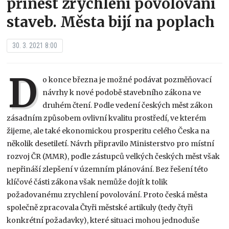
přinést zrychlení povolování
staveb. Města bijí na poplach
30. 3. 2021 8:00
D
o konce března je možné podávat pozměňovací
návrhy k nové podobě stavebního zákona ve
druhém čtení. Podle vedení českých měst zákon
zásadním způsobem ovlivní kvalitu prostředí, ve kterém
žijeme, ale také ekonomickou prosperitu celého Česka na
několik desetiletí. Návrh připravilo Ministerstvo pro místní
rozvoj ČR (MMR), podle zástupců velkých českých měst však
nepřináší zlepšení v územním plánování. Bez řešení této
klíčové části zákona však nemůže dojít k tolik
požadovanému zrychlení povolování. Proto česká města
společně zpracovala Čtyři městské artikuly (tedy čtyři
konkrétní požadavky), které situaci mohou jednoduše