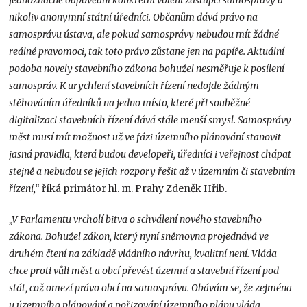
nikoliv anonymní státní úředníci. Občanům dává právo na
samosprávu ústava, ale pokud samosprávy nebudou mít žádné
reálné pravomoci, tak toto právo zůstane jen na papíře. Aktuální
podoba novely stavebního zákona bohužel nesměřuje k posílení
samospráv. K urychlení stavebních řízení nedojde žádným
stěhováním úředníků na jedno místo, které při souběžné
digitalizaci stavebních řízení dává stále menší smysl. Samosprávy
měst musí mít možnost už ve fázi územního plánování stanovit
jasná pravidla, která budou developeři, úředníci i veřejnost chápat
stejně a nebudou se jejich rozpory řešit až v územním či stavebním
řízení,“
říká primátor hl. m. Prahy Zdeněk Hřib.
„V Parlamentu vrcholí bitva o schválení nového stavebního
zákona. Bohužel zákon, který nyní sněmovna projednává ve
druhém čtení na základě vládního návrhu, kvalitní není. Vláda
chce proti vůli měst a obcí převést územní a stavební řízení pod
stát, což omezí právo obcí na samosprávu. Obávám se, že zejména
u územního plánování a pořizování územního plánu vláda