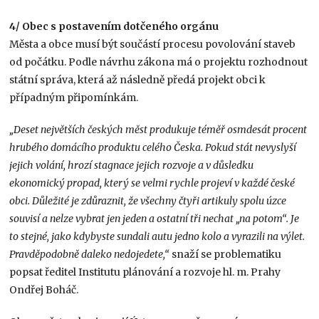
4/ Obec s postavením dotčeného orgánu
Města a obce musí být součástí procesu povolování staveb
od počátku. Podle návrhu zákona má o projektu rozhodnout
státní správa, která až následně předá projekt obci k
případným připomínkám.
„Deset největších českých měst produkuje téměř osmdesát procent
hrubého domácího produktu celého Česka. Pokud stát nevyslyší
jejich volání, hrozí stagnace jejich rozvoje a v důsledku
ekonomický propad, který se velmi rychle projeví v každé české
obci. Důležité je zdůraznit, že všechny čtyři artikuly spolu úzce
souvisí a nelze vybrat jen jeden a ostatní tři nechat „na potom“. Je
to stejné, jako kdybyste sundali autu jedno kolo a vyrazili na výlet.
Pravděpodobně daleko nedojedete,“
snaží se problematiku
popsat ředitel Institutu plánování a rozvoje hl. m. Prahy
Ondřej Boháč.