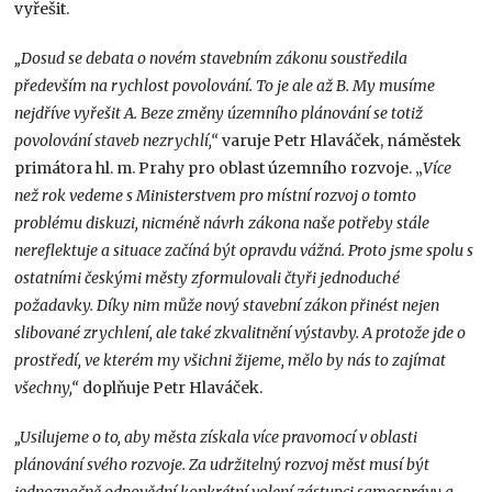
vyřešit.
„Dosud se debata o novém stavebním zákonu soustředila
především na rychlost povolování. To je ale až B. My musíme
nejdříve vyřešit A. Beze změny územního plánování se totiž
povolování staveb nezrychlí,“
varuje Petr Hlaváček, náměstek
primátora hl. m. Prahy pro oblast územního rozvoje. „
Více
než rok vedeme s Ministerstvem pro místní rozvoj o tomto
problému diskuzi, nicméně návrh zákona naše potřeby stále
nereflektuje a situace začíná být opravdu vážná. Proto jsme spolu s
ostatními českými městy zformulovali čtyři jednoduché
požadavky. Díky nim může nový stavební zákon přinést nejen
slibované zrychlení, ale také zkvalitnění výstavby. A protože jde o
prostředí, ve kterém my všichni žijeme, mělo by nás to zajímat
všechny,“
doplňuje Petr Hlaváček.
„Usilujeme o to, aby města získala více pravomocí v oblasti
plánování svého rozvoje. Za udržitelný rozvoj měst musí být
jednoznačně odpovědní konkrétní volení zástupci samosprávy a