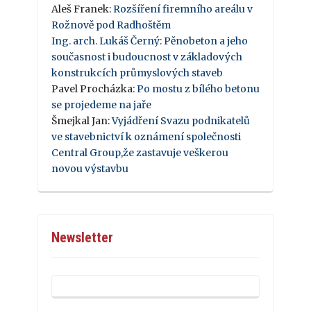
Aleš Franek
:
Rozšíření firemního areálu v
Rožnově pod Radhoštěm
Ing. arch. Lukáš Černý
:
Pěnobeton a jeho
současnost i budoucnost v základových
konstrukcích průmyslových staveb
Pavel Procházka
:
Po mostu z bílého betonu
se projedeme na jaře
Šmejkal Jan
:
Vyjádření Svazu podnikatelů
ve stavebnictví k oznámení společnosti
Central Group,že zastavuje veškerou
novou výstavbu
Newsletter