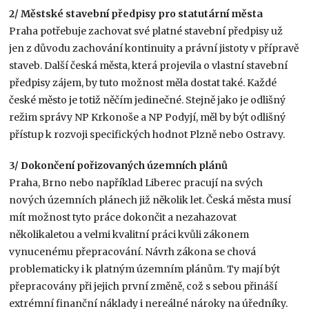
2/ Městské stavební předpisy pro statutární města
Praha potřebuje zachovat své platné stavební předpisy už
jen z důvodu zachování kontinuity a právní jistoty v přípravě
staveb. Další česká města, která projevila o vlastní stavební
předpisy zájem, by tuto možnost měla dostat také. Každé
české město je totiž něčím jedinečné. Stejně jako je odlišný
režim správy NP Krkonoše a NP Podyjí, měl by být odlišný
přístup k rozvoji specifických hodnot Plzně nebo Ostravy.
3/ Dokončení pořizovaných územních plánů
Praha, Brno nebo například Liberec pracují na svých
nových územních plánech již několik let. Česká města musí
mít možnost tyto práce dokončit a nezahazovat
několikaletou a velmi kvalitní práci kvůli zákonem
vynucenému přepracování. Návrh zákona se chová
problematicky i k platným územním plánům. Ty mají být
přepracovány při jejich první změně, což s sebou přináší
extrémní finanční náklady i nereálné nároky na úředníky.