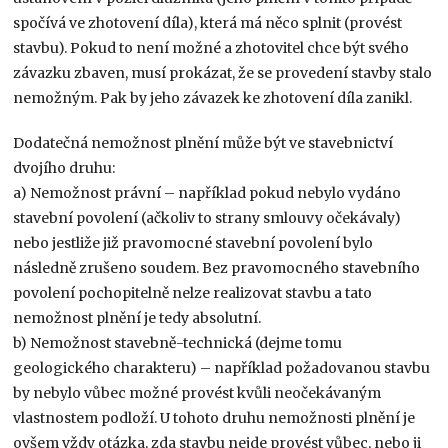
spočívá ve zhotovení díla), která má něco splnit (provést
stavbu). Pokud to není možné a zhotovitel chce být svého
závazku zbaven, musí prokázat, že se provedení stavby stalo
nemožným. Pak by jeho závazek ke zhotovení díla zanikl.
Dodatečná nemožnost plnění může být ve stavebnictví
dvojího druhu:
a) Nemožnost právní – například pokud nebylo vydáno
stavební povolení (ačkoliv to strany smlouvy očekávaly)
nebo jestliže již pravomocné stavební povolení bylo
následně zrušeno soudem. Bez pravomocného stavebního
povolení pochopitelně nelze realizovat stavbu a tato
nemožnost plnění je tedy absolutní.
b) Nemožnost stavebně-technická (dejme tomu
geologického charakteru) – například požadovanou stavbu
by nebylo vůbec možné provést kvůli neočekávaným
vlastnostem podloží. U tohoto druhu nemožnosti plnění je
ovšem vždy otázka, zda stavbu nejde provést vůbec, nebo ji