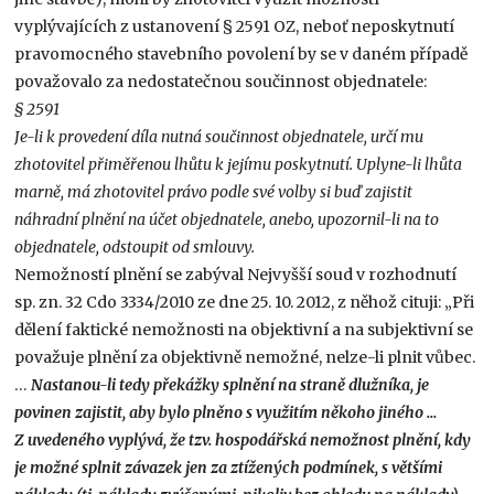
vyplývajících z ustanovení § 2591 OZ, neboť neposkytnutí
pravomocného stavebního povolení by se v daném případě
považovalo za nedostatečnou součinnost objednatele:
§ 2591
Je-li k provedení díla nutná součinnost objednatele, určí mu
zhotovitel přiměřenou lhůtu k jejímu poskytnutí. Uplyne-li lhůta
marně, má zhotovitel právo podle své volby si buď zajistit
náhradní plnění na účet objednatele, anebo, upozornil-li na to
objednatele, odstoupit od smlouvy.
Nemožností plnění se zabýval Nejvyšší soud v rozhodnutí
sp. zn. 32 Cdo 3334/2010 ze dne 25. 10. 2012, z něhož cituji: „Při
dělení faktické nemožnosti na objektivní a na subjektivní se
považuje plnění za objektivně nemožné, nelze-li plnit vůbec.
…
Nastanou-li tedy překážky splnění na straně dlužníka, je
povinen zajistit, aby bylo plněno s využitím někoho jiného …
Z uvedeného vyplývá, že tzv. hospodářská nemožnost plnění, kdy
je možné splnit závazek jen za ztížených podmínek, s většími