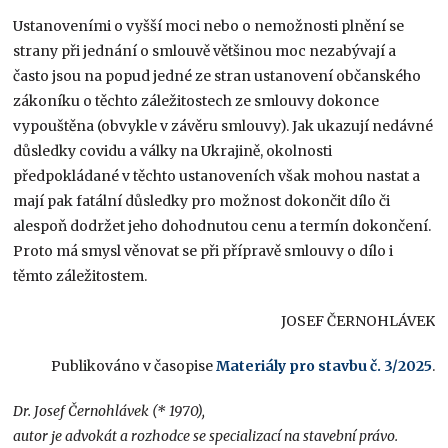
Ustanoveními o vyšší moci nebo o nemožnosti plnění se
strany při jednání o smlouvě většinou moc nezabývají a
často jsou na popud jedné ze stran ustanovení občanského
zákoníku o těchto záležitostech ze smlouvy dokonce
vypouštěna (obvykle v závěru smlouvy). Jak ukazují nedávné
důsledky covidu a války na Ukrajině, okolnosti
předpokládané v těchto ustanoveních však mohou nastat a
mají pak fatální důsledky pro možnost dokončit dílo či
alespoň dodržet jeho dohodnutou cenu a termín dokončení.
Proto má smysl věnovat se při přípravě smlouvy o dílo i
těmto záležitostem.
JOSEF ČERNOHLÁVEK
Publikováno v časopise
Materiály pro stavbu č. 3/2025
.
Dr. Josef Černohlávek (* 1970),
autor je advokát a rozhodce se specializací na stavební právo.