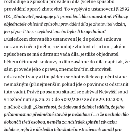
rozhoduje o způsobu provádění díla (včetně způsobu
provádění oprav) zhotovitel. To vyplývá z ustanovení § 2592
OZ:
„
Zhotovitel postupuje
při provádění
díla samostatně
.
Příkazy
objednatele
ohledně způsobu provádění díla je zhotovitel
vázán,
jen
plyne-li to ze zvyklostí anebo
bylo-li to ujednáno
.“
Důsledkem citovaného ustanovení je, že pokud smlouva
nestanoví něco jiného, rozhoduje zhotovitel i o tom, jakým
způsobem se má odstranit vada díla. Jestliže objednatel
během účinnosti smlouvy o dílo zasáhne do díla např. tak, že
sám provede jeho opravu, znemožní tím zhotoviteli
odstranění vady a tím pádem se zhotovitelovo plnění stane
nemožným (přinejmenším pokud jde o povinnost odstranit
tuto vadu). Právě popsanou situací se zabýval Nejvyšší soud
v rozhodnutí sp. zn. 23 Cdo 4092/2007 ze dne 29. 10. 2009,
z něhož cituji:
„
Skutečnost, že žalovaná žalobci sdělila, že jeho
přítomnost na předmětné stavbě je nežádoucí … a že nechala dílo
dokončit třetí osobou, neměla za následek splnění závazku
žalobce, nýbrž v důsledku této skutečnosti závazek zanikl pro