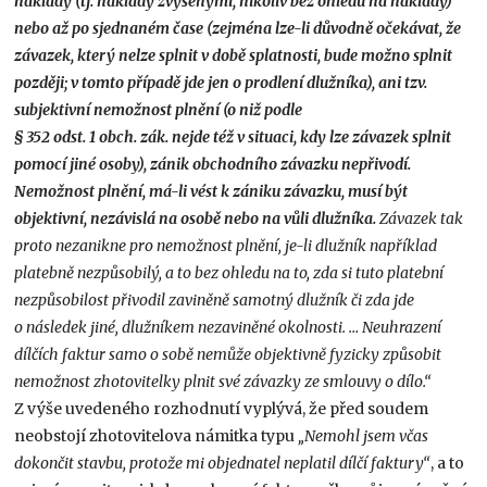
náklady (tj. náklady zvýšenými, nikoliv bez ohledu na náklady)
nebo až po sjednaném čase (zejména lze-li důvodně očekávat, že
závazek, který nelze splnit v době splatnosti, bude možno splnit
později; v tomto případě jde jen o prodlení dlužníka), ani tzv.
subjektivní nemožnost plnění (o niž podle
§ 352 odst. 1 obch. zák. nejde též v situaci, kdy lze závazek splnit
pomocí jiné osoby), zánik obchodního závazku nepřivodí.
Nemožnost plnění, má-li vést k zániku závazku, musí být
objektivní, nezávislá na osobě nebo na vůli dlužníka.
Závazek tak
proto nezanikne pro nemožnost plnění, je-li dlužník například
platebně nezpůsobilý, a to bez ohledu na to, zda si tuto platební
nezpůsobilost přivodil zaviněně samotný dlužník či zda jde
o následek jiné, dlužníkem nezaviněné okolnosti. … Neuhrazení
dílčích faktur samo o sobě nemůže objektivně fyzicky způsobit
nemožnost zhotovitelky plnit své závazky ze smlouvy o dílo.“
Z výše uvedeného rozhodnutí vyplývá, že před soudem
neobstojí zhotovitelova námitka typu
„Nemohl jsem včas
dokončit stavbu, protože mi objednatel neplatil dílčí faktury“
, a to