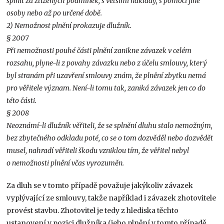
splnit za ztížených podmínek, s většími náklady, s pomocí jiné
osoby nebo až po určené době.
2) Nemožnost plnění prokazuje dlužník.
§ 2007
Při nemožnosti pouhé části plnění zanikne závazek v celém
rozsahu, plyne-li z povahy závazku nebo z účelu smlouvy, který
byl stranám při uzavření smlouvy znám, že plnění zbytku nemá
pro věřitele význam. Není-li tomu tak, zaniká závazek jen co do
této části.
§ 2008
Neoznámí-li dlužník věřiteli, že se splnění dluhu stalo nemožným,
bez zbytečného odkladu poté, co se o tom dozvěděl nebo dozvědět
musel, nahradí věřiteli škodu vzniklou tím, že věřitel nebyl
o nemožnosti plnění včas vyrozuměn.
Za dluh se v tomto případě považuje jakýkoliv závazek
vyplývající ze smlouvy, takže například i závazek zhotovitele
provést stavbu. Zhotovitel je tedy z hlediska těchto
ustanovení v pozici dlužníka (jeho plnění v tomto případě