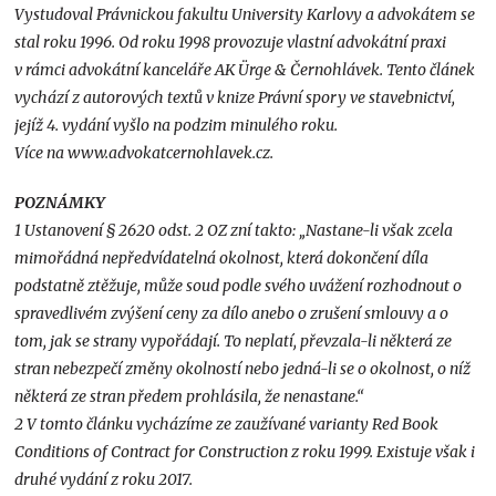
Vystudoval Právnickou fakultu University Karlovy a advokátem se
stal roku 1996. Od roku 1998 provozuje vlastní advokátní praxi
v rámci advokátní kanceláře AK Ürge & Černohlávek. Tento článek
vychází z autorových textů v knize Právní spory ve stavebnictví,
jejíž 4. vydání vyšlo na podzim minulého roku.
Více na www.advokatcernohlavek.cz.
POZNÁMKY
1 Ustanovení § 2620 odst. 2 OZ zní takto: „Nastane-li však zcela
mimořádná nepředvídatelná okolnost, která dokončení díla
podstatně ztěžuje, může soud podle svého uvážení rozhodnout o
spravedlivém zvýšení ceny za dílo anebo o zrušení smlouvy a o
tom, jak se strany vypořádají. To neplatí, převzala-li některá ze
stran nebezpečí změny okolností nebo jedná-li se o okolnost, o níž
některá ze stran předem prohlásila, že nenastane.“
2 V tomto článku vycházíme ze zaužívané varianty Red Book
Conditions of Contract for Construction z roku 1999. Existuje však i
druhé vydání z roku 2017.