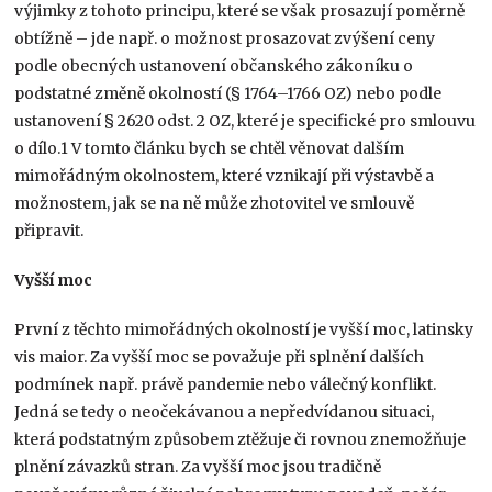
výjimky z tohoto principu, které se však prosazují poměrně
obtížně – jde např. o možnost prosazovat zvýšení ceny
podle obecných ustanovení občanského zákoníku o
podstatné změně okolností (§ 1764–1766 OZ) nebo podle
ustanovení § 2620 odst. 2 OZ, které je specifické pro smlouvu
o dílo.1 V tomto článku bych se chtěl věnovat dalším
mimořádným okolnostem, které vznikají při výstavbě a
možnostem, jak se na ně může zhotovitel ve smlouvě
připravit.
Vyšší moc
První z těchto mimořádných okolností je vyšší moc, latinsky
vis maior. Za vyšší moc se považuje při splnění dalších
podmínek např. právě pandemie nebo válečný konflikt.
Jedná se tedy o neočekávanou a nepředvídanou situaci,
která podstatným způsobem ztěžuje či rovnou znemožňuje
plnění závazků stran. Za vyšší moc jsou tradičně