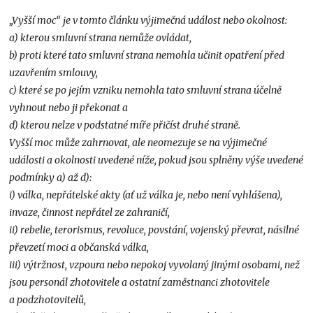
„Vyšší moc“ je v tomto článku výjimečná událost nebo okolnost:
a) kterou smluvní strana nemůže ovládat,
b) proti které tato smluvní strana nemohla učinit opatření před
uzavřením smlouvy,
c) které se po jejím vzniku nemohla tato smluvní strana účelně
vyhnout nebo ji překonat a
d) kterou nelze v podstatné míře přičíst druhé straně.
Vyšší moc může zahrnovat, ale neomezuje se na výjimečné
události a okolnosti uvedené níže, pokud jsou splněny výše uvedené
podmínky a) až d):
i) válka, nepřátelské akty (ať už válka je, nebo není vyhlášena),
invaze, činnost nepřátel ze zahraničí,
ii) rebelie, terorismus, revoluce, povstání, vojenský převrat, násilné
převzetí moci a občanská válka,
iii) výtržnost, vzpoura nebo nepokoj vyvolaný jinými osobami, než
jsou personál zhotovitele a ostatní zaměstnanci zhotovitele
a podzhotovitelů,