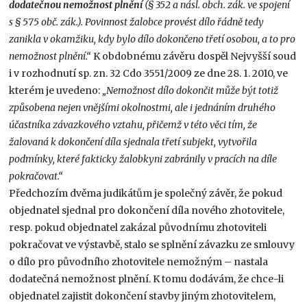
dodatečnou nemožnost plnění
(§ 352 a násl. obch. zák. ve spojení
s § 575 obč. zák.). Povinnost žalobce provést dílo řádně tedy
zanikla v okamžiku, kdy bylo dílo dokončeno třetí osobou, a to pro
nemožnost plnění.“
K obdobnému závěru dospěl Nejvyšší soud
i v rozhodnutí sp. zn. 32 Cdo 3551/2009 ze dne 28. 1. 2010, ve
kterém je uvedeno:
„Nemožnost dílo dokončit může být totiž
způsobena nejen vnějšími okolnostmi, ale i jednáním druhého
účastníka závazkového vztahu, přičemž v této věci tím, že
žalovaná k dokončení díla sjednala třetí subjekt, vytvořila
podmínky, které fakticky žalobkyni zabránily v pracích na díle
pokračovat.“
Předchozím dvěma judikátům je společný závěr, že pokud
objednatel sjednal pro dokončení díla nového zhotovitele,
resp. pokud objednatel zakázal původnímu zhotoviteli
pokračovat ve výstavbě, stalo se splnění závazku ze smlouvy
o dílo pro původního zhotovitele nemožným – nastala
dodatečná nemožnost plnění. K tomu dodávám, že chce-li
objednatel zajistit dokončení stavby jiným zhotovitelem,