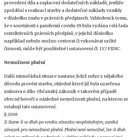
provedení díla a zaplacení dodatečných nákladů, jestliže
zpoždění s realizací stavby a dodatečné náklady vznikly
v důsledku změn v právních předpisech. Vzhledem k tomu,
že v souvislosti s pandemií covidu-19 byla vydána celá řada
restriktivních právních předpisů, v jejichž důsledku
například nebylo možno cestovat či vykonávat určité
činnosti, může být použitelné i ustanovení čl. 13.7 FIDIC.
Nemožnost plnění
Další mimořádná situace nastane, když nelze z nějakého
důvodu provést stavbu, ohledně které již byla uzavřena
smlouva o dílo. Občanský zákoník v takovém případě
obecně hovoří o následné nemožnosti plnění, na kterou se
vztahují tato ustanovení:
§ 2006
1) Stane-li se dluh po vzniku závazku nesplnitelným, zaniká
závazek pro nemožnost plnění. Plnění není nemožné, lze-li dluh