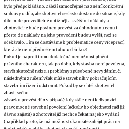
bylo předpokládáno. Záleží samozřejmě na znění konkrétní
smlouvy o dílo, ale zhotovitel se často dostane do situace, kdy
dílo bude proveditelné obtížněji a s většími náklady a
zhotovitel je bude povinen provést za dohodnutou cenu i
přesto, že náklady na jeho provedení budou vyšší, než se
očekávalo. Tím se dostáváme k problematice ceny víceprací,
která ale není předmětem tohoto článku.3
Pokud je naproti tomu dodatečná nemožnost plnění
právního charakteru, tak po dobu, kdy stavba není povolena,
stavět skutečně nelze. I problémy způsobené nevydáním či
následným zrušení však může stavebník v pokračujícím
stavebním řízení odstranit. Pokud by se chtěl zhotovitel
zbavit svého
závazku provést dílo v případě, kdy stále není k dispozici
pravomocné stavební povolení (ačkoliv ho objednatel měl již
dávno zajistit) a zhotovitel již nechce čekat na jeho vydání
(například proto, že má možnost okamžitě zahájit práci na
jiné stavbě), mohl by zhotovitel využít možností