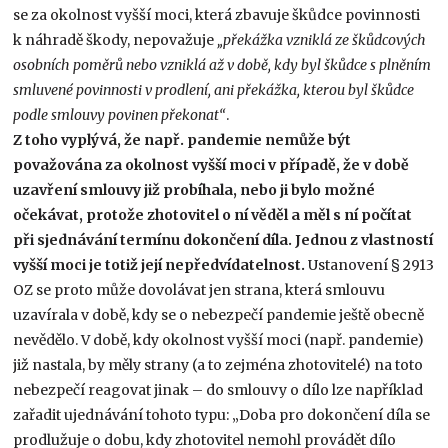
se za okolnost vyšší moci, která zbavuje škůdce povinnosti
k náhradě škody, nepovažuje
„překážka vzniklá ze škůdcových
osobních poměrů nebo vzniklá až v době, kdy byl škůdce s plněním
smluvené povinnosti v prodlení, ani překážka, kterou byl škůdce
podle smlouvy povinen překonat“
.
Z toho vyplývá, že např. pandemie nemůže být
považována za okolnost vyšší moci v případě, že v době
uzavření smlouvy již probíhala, nebo ji bylo možné
očekávat, protože zhotovitel o ní věděl a měl s ní počítat
při sjednávání termínu dokončení díla. Jednou z vlastností
vyšší moci je totiž její nepředvídatelnost.
Ustanovení § 2913
OZ se proto může dovolávat jen strana, která smlouvu
uzavírala v době, kdy se o nebezpečí pandemie ještě obecně
nevědělo. V době, kdy okolnost vyšší moci (např. pandemie)
již nastala, by měly strany (a to zejména zhotovitelé) na toto
nebezpečí reagovat jinak – do smlouvy o dílo lze například
zařadit ujednávání tohoto typu: „Doba pro dokončení díla se
prodlužuje o dobu, kdy zhotovitel nemohl provádět dílo