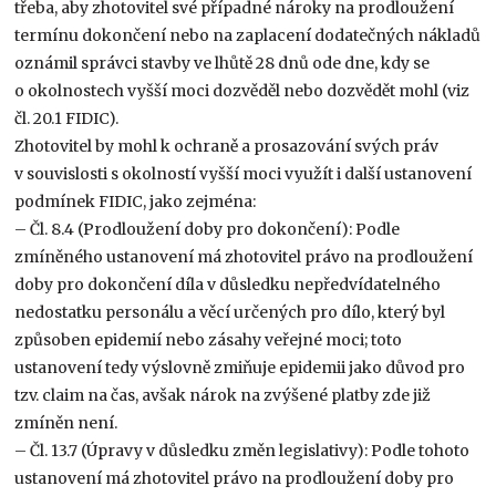
třeba, aby zhotovitel své případné nároky na prodloužení
termínu dokončení nebo na zaplacení dodatečných nákladů
oznámil správci stavby ve lhůtě 28 dnů ode dne, kdy se
o okolnostech vyšší moci dozvěděl nebo dozvědět mohl (viz
čl. 20.1 FIDIC).
Zhotovitel by mohl k ochraně a prosazování svých práv
v souvislosti s okolností vyšší moci využít i další ustanovení
podmínek FIDIC, jako zejména:
– Čl. 8.4 (Prodloužení doby pro dokončení): Podle
zmíněného ustanovení má zhotovitel právo na prodloužení
doby pro dokončení díla v důsledku nepředvídatelného
nedostatku personálu a věcí určených pro dílo, který byl
způsoben epidemií nebo zásahy veřejné moci; toto
ustanovení tedy výslovně zmiňuje epidemii jako důvod pro
tzv. claim na čas, avšak nárok na zvýšené platby zde již
zmíněn není.
– Čl. 13.7 (Úpravy v důsledku změn legislativy): Podle tohoto
ustanovení má zhotovitel právo na prodloužení doby pro