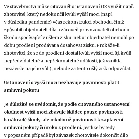
Ve stavebnictví může citovaného ustanovení OZ využít např.
zhotovitel, který nedokončil kvůli vyšší moci (např.
v důsledku pandemie) včas rekonstrukci obchodu, čímž
způsobil objednateli díla a zároveň provozovateli obchodu
škodu spočívající v ušlém zisku, neboť objednatel nemohl po
dobu prodlení prodávat a dosahovat zisku. Prokáže-li
zhotovitel, že se do prodlení dostal kvůli vyšší moci (tj. kvůli
nepředvídatelné a nepřekonatelné události, jež vznikla
nezávisle na jeho vůli), nebude za tento ušlý zisk odpovídat.
Ustanovení o vyšší moci nezbavuje povinnosti platit
smluvní pokutu
Je důležité se uvědomit, že podle citovaného ustanovení
okolnost vyšší moci zbavuje škůdce pouze povinnosti
k náhradě škody, ale nikoliv už povinnosti k zaplacení
smluvní pokuty či úroku z prodlení.
Jestliže by tedy
v popsaném případě byl závazek zhotovitele dokončit dílo