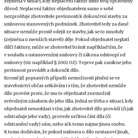
zejména v situaci, kdy neplacení faktur mělo svůj oprávněný
důvod. Neplacení faktur objednatelem samo o sobě
nezprošťuje zhotovitele povinnosti k dokončení stavby za
smlouvou stanovených podmínek. Zhotovitel tedy za dané
situace nemůže prostě odejít ze stavby, jak se to mnohdy
(zejména u menších staveb) děje. Pokud objednatel neplatí
dílčí faktury, může se zhotovitel bránit například tím, že
v souladu s ustanoveními smlouvy či zákona odstoupí od
smlouvy (viz například § 2002 OZ). Teprve pak zanikne jeho
povinnost provádět a dokončit dílo.
Kromě již popsaných případů nemožnosti plnění se ve
stavebnictví občas setkávám i s tím, že zhotovitel nemůže
dílo provést proto, že mu to objednatel znemožnil
svévolným zásahem do jeho díla. Jedná se třeba o situaci, kdy
objednatel nesouhlasí s tím, jak zhotovitel dílo provádí (či jak
odstraňuje jeho vady), provede určitou část díla (či
odstranění vady) sám, nebo si k tomu najme jinou osobu.
K tomu dodávám, že pokud smlouva o dílo nestanoví jinak,