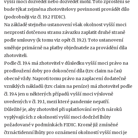
vyšší moci dozvěděl nebo dozvědět mohl. Toto zproštění se
bude týkat zejména zhotovitelovy povinnosti provádět dílo
(podrobněji viz čl. 19.2 FIDIC).
Na základě stejného ustanovení však okolnost vyšší moci
nezprostí dotčenou stranu závazku zaplatit druhé straně
podle smlouvy (k tomu viz opět čl. 19.2). Toto ustanovení
směřuje primárně na platby objednatele za provádění díla
zhotoviteli.
Podle čl. 19.4 má zhotovitel v důsledku vyšší moci právo na
prodloužení doby pro dokončení díla (tzv. claim na čas)
obecně vždy. Naproti tomu právo na zaplacení dodatečně
vzniklých nákladů (tzv. claim na peníze) má zhotovitel podle
čl. 19.4 jen u některých případů vyšší moci výslovně
uvedených v čl. 19.1, mezi které pandemie nepatří.
Důležité je, aby zhotovitel při uplatňování svých nároků
vyplývajících z okolností vyšší moci dodržel lhůty
požadované v podmínkách FIDIC. Kromě již zmíněné
čtrnáctidenní lhůty pro oznámení okolností vyšší moci je