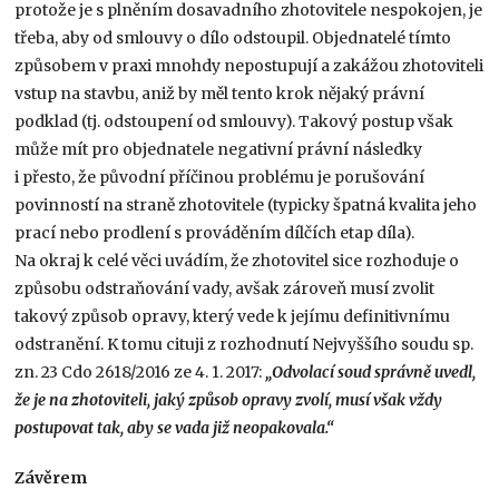
protože je s plněním dosavadního zhotovitele nespokojen, je
třeba, aby od smlouvy o dílo odstoupil. Objednatelé tímto
způsobem v praxi mnohdy nepostupují a zakážou zhotoviteli
vstup na stavbu, aniž by měl tento krok nějaký právní
podklad (tj. odstoupení od smlouvy). Takový postup však
může mít pro objednatele negativní právní následky
i přesto, že původní příčinou problému je porušování
povinností na straně zhotovitele (typicky špatná kvalita jeho
prací nebo prodlení s prováděním dílčích etap díla).
Na okraj k celé věci uvádím, že zhotovitel sice rozhoduje o
způsobu odstraňování vady, avšak zároveň musí zvolit
takový způsob opravy, který vede k jejímu definitivnímu
odstranění. K tomu cituji z rozhodnutí Nejvyššího soudu sp.
zn. 23 Cdo 2618/2016 ze 4. 1. 2017:
„Odvolací soud správně uvedl,
že je na zhotoviteli, jaký způsob opravy zvolí, musí však vždy
postupovat tak, aby se vada již neopakovala.“
Závěrem