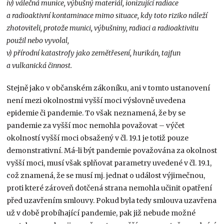
iv) válečná munice, výbušný materiál, ionizující radiace
a radioaktivní kontaminace mimo situace, kdy toto riziko náleží
zhotoviteli, protože munici, výbušniny, radiaci a radioaktivitu
použil nebo vyvolal,
v) přírodní katastrofy jako zemětřesení, hurikán, tajfun
a vulkanická činnost.
Stejně jako v občanském zákoníku, ani v tomto ustanovení
není mezi okolnostmi vyšší moci výslovně uvedena
epidemie či pandemie. To však neznamená, že by se
pandemie za vyšší moc nemohla považovat – výčet
okolností vyšší moci obsažený v čl. 19.1 je totiž pouze
demonstrativní. Má-li být pandemie považována za okolnost
vyšší moci, musí však splňovat parametry uvedené v čl. 19.1,
což znamená, že se musí mj. jednat o událost výjimečnou,
proti které zároveň dotčená strana nemohla učinit opatření
před uzavřením smlouvy. Pokud byla tedy smlouva uzavřena
už v době probíhající pandemie, pak již nebude možné