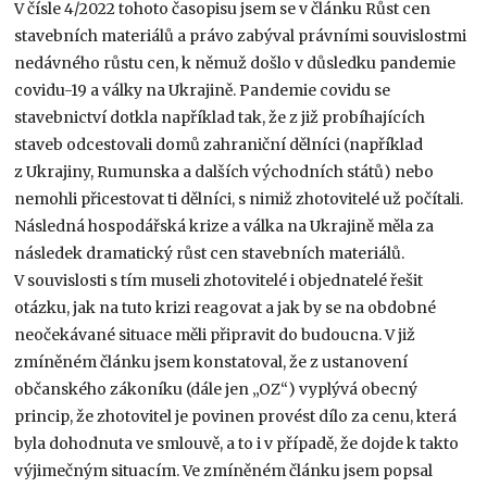
V čísle 4/2022 tohoto časopisu jsem se v článku Růst cen
stavebních materiálů a právo zabýval právními souvislostmi
nedávného růstu cen, k němuž došlo v důsledku pandemie
covidu-19 a války na Ukrajině. Pandemie covidu se
stavebnictví dotkla například tak, že z již probíhajících
staveb odcestovali domů zahraniční dělníci (například
z Ukrajiny, Rumunska a dalších východních států) nebo
nemohli přicestovat ti dělníci, s nimiž zhotovitelé už počítali.
Následná hospodářská krize a válka na Ukrajině měla za
následek dramatický růst cen stavebních materiálů.
V souvislosti s tím museli zhotovitelé i objednatelé řešit
otázku, jak na tuto krizi reagovat a jak by se na obdobné
neočekávané situace měli připravit do budoucna. V již
zmíněném článku jsem konstatoval, že z ustanovení
občanského zákoníku (dále jen „OZ“) vyplývá obecný
princip, že zhotovitel je povinen provést dílo za cenu, která
byla dohodnuta ve smlouvě, a to i v případě, že dojde k takto
výjimečným situacím. Ve zmíněném článku jsem popsal