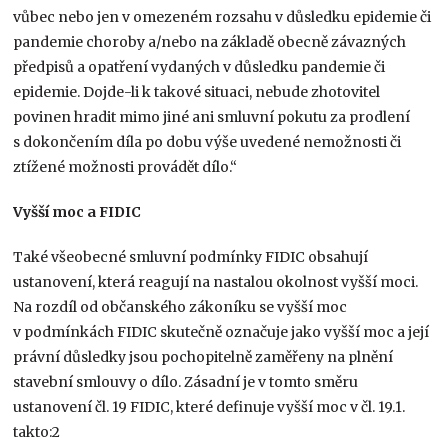
vůbec nebo jen v omezeném rozsahu v důsledku epidemie či
pandemie choroby a/nebo na základě obecně závazných
předpisů a opatření vydaných v důsledku pandemie či
epidemie. Dojde-li k takové situaci, nebude zhotovitel
povinen hradit mimo jiné ani smluvní pokutu za prodlení
s dokončením díla po dobu výše uvedené nemožnosti či
ztížené možnosti provádět dílo.“
Vyšší moc a FIDIC
Také všeobecné smluvní podmínky FIDIC obsahují
ustanovení, která reagují na nastalou okolnost vyšší moci.
Na rozdíl od občanského zákoníku se vyšší moc
v podmínkách FIDIC skutečně označuje jako vyšší moc a její
právní důsledky jsou pochopitelně zaměřeny na plnění
stavební smlouvy o dílo. Zásadní je v tomto směru
ustanovení čl. 19 FIDIC, které definuje vyšší moc v čl. 19.1.
takto:2