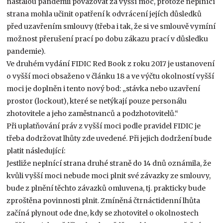
nastalou pandemii považovat za vyšší moc, protože neplnící
strana mohla učinit opatření k odvrácení jejích důsledků
před uzavřením smlouvy (třeba i tak, že si ve smlouvě vymíní
možnost přerušení prací po dobu zákazu prací v důsledku
pandemie).
Ve druhém vydání FIDIC Red Book z roku 2017 je ustanovení
o vyšší moci obsaženo v článku 18 a ve výčtu okolností vyšší
moci je doplněn i tento nový bod: „stávka nebo uzavření
prostor (lockout), které se netýkají pouze personálu
zhotovitele a jeho zaměstnanců a podzhotovitelů.“
Při uplatňování práv z vyšší moci podle pravidel FIDIC je
třeba dodržovat lhůty zde uvedené. Při jejich dodržení bude
platit následující:
Jestliže neplnící strana druhé straně do 14 dnů oznámila, že
kvůli vyšší moci nebude moci plnit své závazky ze smlouvy,
bude z plnění těchto závazků omluvena, tj. prakticky bude
zproštěna povinnosti plnit. Zmíněná čtrnáctidenní lhůta
začíná plynout ode dne, kdy se zhotovitel o okolnostech