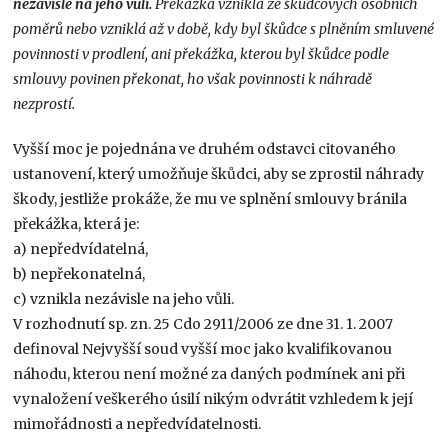
nezávisle na jeho vůli.
Překážka vzniklá ze škůdcových osobních
poměrů nebo vzniklá až v době, kdy byl škůdce s plněním smluvené
povinnosti v prodlení, ani překážka, kterou byl škůdce podle
smlouvy povinen překonat, ho však povinnosti k náhradě
nezprostí.
Vyšší moc je pojednána ve druhém odstavci citovaného
ustanovení, který umožňuje škůdci, aby se zprostil náhrady
škody, jestliže prokáže, že mu ve splnění smlouvy bránila
překážka, která je:
a) nepředvídatelná,
b) nepřekonatelná,
c) vznikla nezávisle na jeho vůli.
V rozhodnutí sp. zn. 25 Cdo 2911/2006 ze dne 31. 1. 2007
definoval Nejvyšší soud vyšší moc jako kvalifikovanou
náhodu, kterou není možné za daných podmínek ani při
vynaložení veškerého úsilí nikým odvrátit vzhledem k její
mimořádnosti a nepředvídatelnosti.