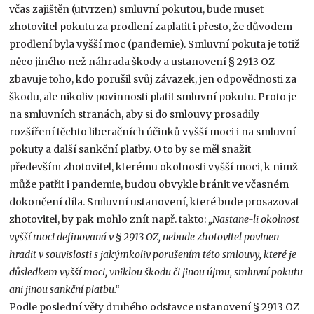
včas zajištěn (utvrzen) smluvní pokutou, bude muset
zhotovitel pokutu za prodlení zaplatit i přesto, že důvodem
prodlení byla vyšší moc (pandemie). Smluvní pokuta je totiž
něco jiného než náhrada škody a ustanovení § 2913 OZ
zbavuje toho, kdo porušil svůj závazek, jen odpovědnosti za
škodu, ale nikoliv povinnosti platit smluvní pokutu. Proto je
na smluvních stranách, aby si do smlouvy prosadily
rozšíření těchto liberačních účinků vyšší moci i na smluvní
pokuty a další sankční platby. O to by se měl snažit
především zhotovitel, kterému okolnosti vyšší moci, k nimž
může patřit i pandemie, budou obvykle bránit ve včasném
dokončení díla. Smluvní ustanovení, které bude prosazovat
zhotovitel, by pak mohlo znít např. takto:
„Nastane-li okolnost
vyšší moci definovaná v § 2913 OZ, nebude zhotovitel povinen
hradit v souvislosti s jakýmkoliv porušením této smlouvy, které je
důsledkem vyšší moci, vniklou škodu či jinou újmu, smluvní pokutu
ani jinou sankční platbu.“
Podle poslední věty druhého odstavce ustanovení § 2913 OZ