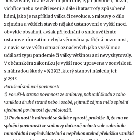
považovány různé živelní pohromy typu povodeň, požár,
vichřice nebo zemětřesení a dále i katastrofy způsobené
lidmi, jako je například válka či revoluce. Smlouvy o dílo
zejména u větších staveb nějaké ustanovení o vyšší moci
obvykle obsahují, avšak při jednání o smlouvě těmto
ustanovením zatím nebyla věnována patřičná pozornost,
a navíc se ve výčtu situací označených jako vyšší moc
události typu pandemie či války většinou ani nevyskytovaly.
V občanském zákoníku je vyšší moc upravena v souvislosti
s náhradou škody v § 2913, který stanoví následující:
§ 2913
Porušení smluvní povinnosti
1) Poruší-li strana povinnost ze smlouvy, nahradí škodu z toho
vzniklou druhé straně nebo i osobě, jejímuž zájmu mělo splnění
ujednané povinnosti zjevně sloužit.
2)
Povinnosti k náhradě se škůdce zprostí, prokáže-li, že mu ve
splnění povinnosti ze smlouvy dočasně nebo trvale zabránila
mimořádná nepředvídatelná a nepřekonatelná překážka vzniklá