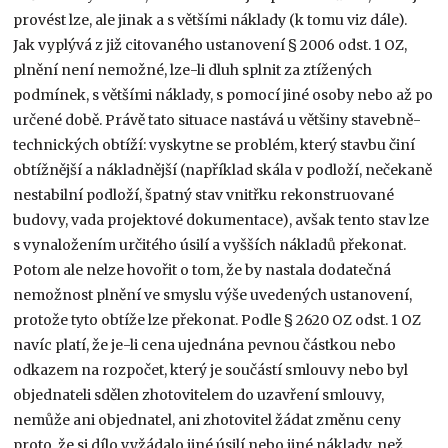
provést lze, ale jinak a s většími náklady (k tomu viz dále).
Jak vyplývá z již citovaného ustanovení § 2006 odst. 1 OZ,
plnění není nemožné, lze-li dluh splnit za ztížených
podmínek, s většími náklady, s pomocí jiné osoby nebo až po
určené době. Právě tato situace nastává u většiny stavebně-
technických obtíží: vyskytne se problém, který stavbu činí
obtížnější a nákladnější (například skála v podloží, nečekaně
nestabilní podloží, špatný stav vnitřku rekonstruované
budovy, vada projektové dokumentace), avšak tento stav lze
s vynaložením určitého úsilí a vyšších nákladů překonat.
Potom ale nelze hovořit o tom, že by nastala dodatečná
nemožnost plnění ve smyslu výše uvedených ustanovení,
protože tyto obtíže lze překonat. Podle § 2620 OZ odst. 1 OZ
navíc platí, že je-li cena ujednána pevnou částkou nebo
odkazem na rozpočet, který je součástí smlouvy nebo byl
objednateli sdělen zhotovitelem do uzavření smlouvy,
nemůže ani objednatel, ani zhotovitel žádat změnu ceny
proto, že si dílo vyžádalo jiné úsilí nebo jiné náklady, než