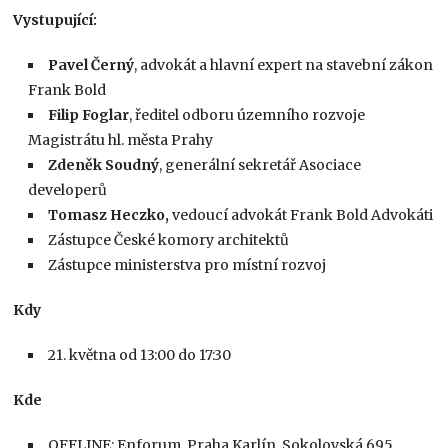
Vystupující:
Pavel Černý
, advokát a hlavní expert na stavební zákon
Frank Bold
Filip Foglar
, ředitel odboru územního rozvoje
Magistrátu hl. města Prahy
Zdeněk Soudný
, generální sekretář Asociace
developerů
Tomasz Heczko,
vedoucí advokát Frank Bold Advokáti
Zástupce České komory architektů
Zástupce ministerstva pro místní rozvoj
Kdy
21. května od 13:00 do 17:30
Kde
OFFLINE: Enforum, Praha Karlín, Sokolovská 695