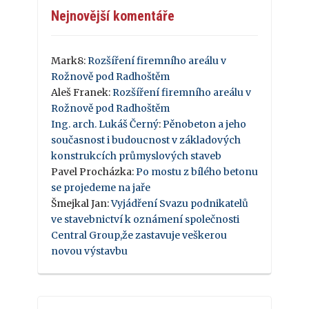
Nejnovější komentáře
Mark8
:
Rozšíření firemního areálu v
Rožnově pod Radhoštěm
Aleš Franek
:
Rozšíření firemního areálu v
Rožnově pod Radhoštěm
Ing. arch. Lukáš Černý
:
Pěnobeton a jeho
současnost i budoucnost v základových
konstrukcích průmyslových staveb
Pavel Procházka
:
Po mostu z bílého betonu
se projedeme na jaře
Šmejkal Jan
:
Vyjádření Svazu podnikatelů
ve stavebnictví k oznámení společnosti
Central Group,že zastavuje veškerou
novou výstavbu