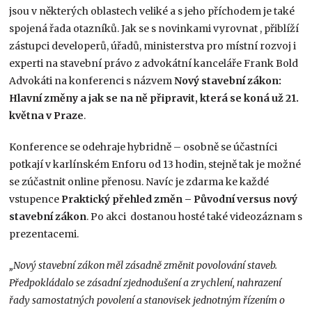
jsou v některých oblastech veliké a s jeho příchodem je také
spojená řada otazníků. Jak se s novinkami vyrovnat , přiblíží
zástupci developerů, úřadů, ministerstva pro místní rozvoj i
experti na stavební právo z advokátní kanceláře Frank Bold
Advokáti na konferenci s názvem
Nový stavební zákon:
Hlavní změny a jak se na ně připravit, která se koná už 21.
května v Praze
.
Konference se odehraje hybridně – osobně se účastníci
potkají v karlínském Enforu od 13 hodin, stejně tak je možné
se zúčastnit online přenosu. Navíc je zdarma ke každé
vstupence
Praktický přehled změn – Původní versus nový
stavební zákon
. Po akci dostanou hosté také videozáznam s
prezentacemi.
„Nový stavební zákon měl zásadně změnit povolování staveb.
Předpokládalo se zásadní zjednodušení a zrychlení, nahrazení
řady samostatných povolení a stanovisek jednotným řízením o