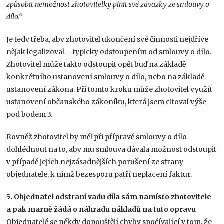
způsobit nemožnost zhotovitelky plnit své závazky ze smlouvy o
dílo.“
Je tedy třeba, aby zhotovitel ukončení své činnosti nejdříve
nějak legalizoval – typicky odstoupením od smlouvy o dílo.
Zhotovitel může takto odstoupit opět buď na základě
konkrétního ustanovení smlouvy o dílo, nebo na základě
ustanovení zákona. Při tomto kroku může zhotovitel využít
ustanovení občanského zákoníku, která jsem citoval výše
pod bodem 3.
Rovněž zhotovitel by měl při přípravě smlouvy o dílo
dohlédnout na to, aby mu smlouva dávala možnost odstoupit
v případě jejích nejzásadnějších porušení ze strany
objednatele, k nimž bezesporu patří neplacení faktur.
5. Objednatel odstraní vadu díla sám namísto zhotovitele
a pak marně žádá o náhradu nákladů na tuto opravu
Objednatelé se někdy dopouštějí chyby spočívající v tom, že