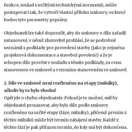
funkce, soulad s určitými technickými normami), může
postupovat i tak, že vytvoří vlastní přílohu smlouvy, ve které
budou tyto parametry popsány.
Objednateli lze také doporučit, aby do smlouvy o dílo zařadil
ustanovení, v němž zhotovitel prohlásí, že se podrobně
seznámil s podklady pro provedení stavby (jako je zejména
projektová dokumentace a stavební povolení) a že je
schopen dílo provést v souladu s těmito podklady, za cenu
stanovenou ve smlouvě a v termínu stanoveném ve smlouvě.
2. Dílo ve smlouvě není rozčleněno na etapy (milníky),
ačkoliv by to bylo vhodné
Opět jde o chybu objednatele. Pokud je to možné, měl by
objednatel prosazovat, aby bylo dílo podle smlouvy
rozčleněno na určité etapy (fáze, milníky), přičemž prvním z
těchto milníků může být termín zahájení stavby. Každé z
těchto fází je pak přiřazen termín, do kdy má být dokončena,