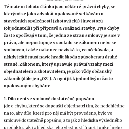
Tématem tohoto článku jsou některé právní chyby, se
kterými se jako advokát opakovaně setkávám u
stavebních společností (zhotovitelů) i investorů
(objednatelů) při přípravě a realizaci stavby. Tyto chyby
často spočívají v tom, že jedna ze stran smlouvy je sice v
právu, ale nepostupuje v souladu se zákonem nebo se
smlouvou, takže nakonec nezíská to, co očekávala, a
někdy ještě musí navíc hradit škodu způsobenou druhé
straně. Zákonem, který upravuje právní vztahy mezi
objednatelem a zhotovitelem, je jako vždy občanský
zákoník (dále jen „OZ“). A nyní již k jednotlivým často
opakovaným chybám:
1. Dílo není ve smlouvě dostatečně popsáno
Jde o chybu, které se dopouští objednatel tím, že nedohlédne
na to, aby dílo, které pro něj má být provedeno, bylo ve
smlouvě dostatečně popsáno, a to jak z hlediska výsledného
produktu, tak i z hlediska jeho vlastností (např. funkcí nebo