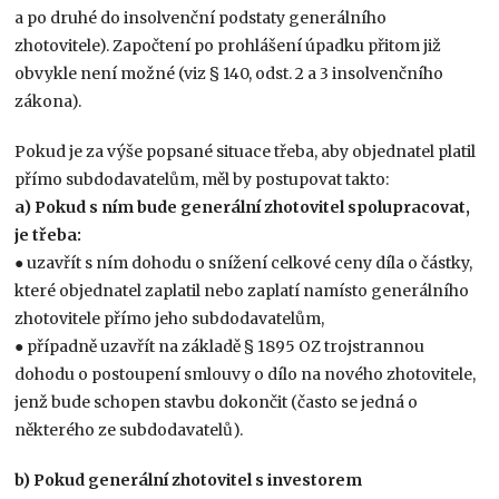
a po druhé do insolvenční podstaty generálního
zhotovitele). Započtení po prohlášení úpadku přitom již
obvykle není možné (viz § 140, odst. 2 a 3 insolvenčního
zákona).
Pokud je za výše popsané situace třeba, aby objednatel platil
přímo subdodavatelům, měl by postupovat takto:
a) Pokud s ním bude generální zhotovitel spolupracovat,
je třeba:
● uzavřít s ním dohodu o snížení celkové ceny díla o částky,
které objednatel zaplatil nebo zaplatí namísto generálního
zhotovitele přímo jeho subdodavatelům,
● případně uzavřít na základě § 1895 OZ trojstrannou
dohodu o postoupení smlouvy o dílo na nového zhotovitele,
jenž bude schopen stavbu dokončit (často se jedná o
některého ze subdodavatelů).
b) Pokud generální zhotovitel s investorem