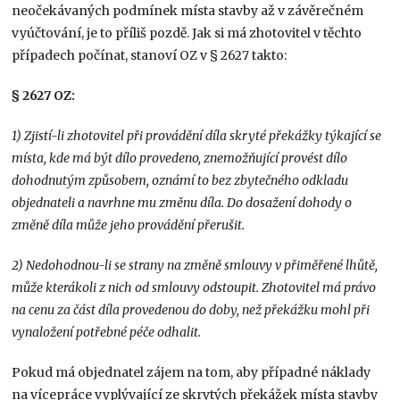
neočekávaných podmínek místa stavby až v závěrečném
vyúčtování, je to příliš pozdě. Jak si má zhotovitel v těchto
případech počínat, stanoví OZ v § 2627 takto:
§ 2627 OZ:
1) Zjistí-li zhotovitel při provádění díla skryté překážky týkající se
místa, kde má být dílo provedeno, znemožňující provést dílo
dohodnutým způsobem, oznámí to bez zbytečného odkladu
objednateli a navrhne mu změnu díla. Do dosažení dohody o
změně díla může jeho provádění přerušit.
2) Nedohodnou-li se strany na změně smlouvy v přiměřené lhůtě,
může kterákoli z nich od smlouvy odstoupit. Zhotovitel má právo
na cenu za část díla provedenou do doby, než překážku mohl při
vynaložení potřebné péče odhalit.
Pokud má objednatel zájem na tom, aby případné náklady
na vícepráce vyplývající ze skrytých překážek místa stavby