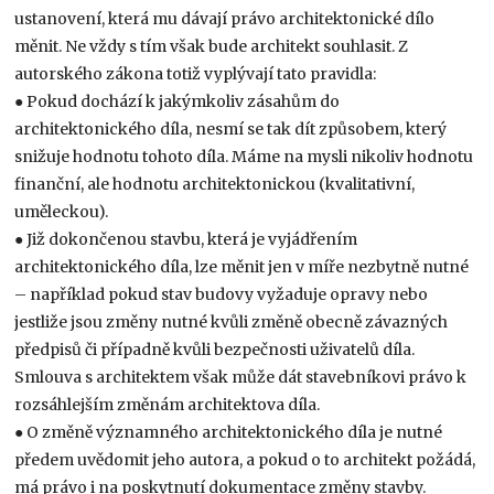
ustanovení, která mu dávají právo architektonické dílo
měnit. Ne vždy s tím však bude architekt souhlasit. Z
autorského zákona totiž vyplývají tato pravidla:
● Pokud dochází k jakýmkoliv zásahům do
architektonického díla, nesmí se tak dít způsobem, který
snižuje hodnotu tohoto díla. Máme na mysli nikoliv hodnotu
finanční, ale hodnotu architektonickou (kvalitativní,
uměleckou).
● Již dokončenou stavbu, která je vyjádřením
architektonického díla, lze měnit jen v míře nezbytně nutné
– například pokud stav budovy vyžaduje opravy nebo
jestliže jsou změny nutné kvůli změně obecně závazných
předpisů či případně kvůli bezpečnosti uživatelů díla.
Smlouva s architektem však může dát stavebníkovi právo k
rozsáhlejším změnám architektova díla.
● O změně významného architektonického díla je nutné
předem uvědomit jeho autora, a pokud o to architekt požádá,
má právo i na poskytnutí dokumentace změny stavby.