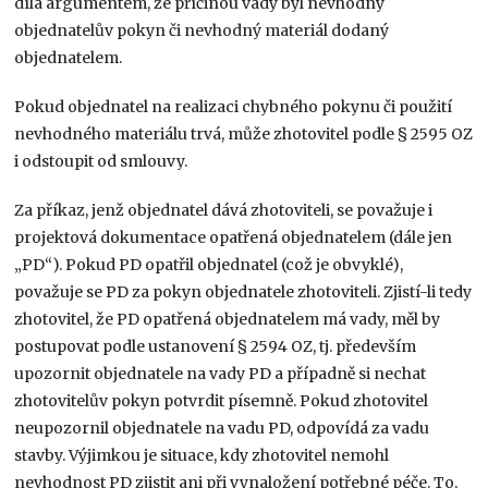
díla argumentem, že příčinou vady byl nevhodný
objednatelův pokyn či nevhodný materiál dodaný
objednatelem.
Pokud objednatel na realizaci chybného pokynu či použití
nevhodného materiálu trvá, může zhotovitel podle § 2595 OZ
i odstoupit od smlouvy.
Za příkaz, jenž objednatel dává zhotoviteli, se považuje i
projektová dokumentace opatřená objednatelem (dále jen
„PD“). Pokud PD opatřil objednatel (což je obvyklé),
považuje se PD za pokyn objednatele zhotoviteli. Zjistí-li tedy
zhotovitel, že PD opatřená objednatelem má vady, měl by
postupovat podle ustanovení § 2594 OZ, tj. především
upozornit objednatele na vady PD a případně si nechat
zhotovitelův pokyn potvrdit písemně. Pokud zhotovitel
neupozornil objednatele na vadu PD, odpovídá za vadu
stavby. Výjimkou je situace, kdy zhotovitel nemohl
nevhodnost PD zjistit ani při vynaložení potřebné péče. To,