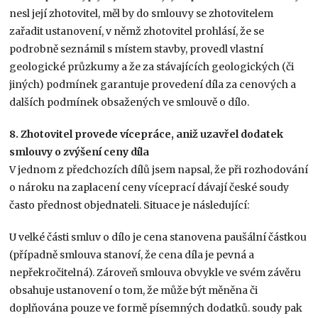
nesl její zhotovitel, měl by do smlouvy se zhotovitelem
zařadit ustanovení, v němž zhotovitel prohlásí, že se
podrobně seznámil s místem stavby, provedl vlastní
geologické průzkumy a že za stávajících geologických (či
jiných) podmínek garantuje provedení díla za cenových a
dalších podmínek obsažených ve smlouvě o dílo.
8. Zhotovitel provede vícepráce, aniž uzavřel dodatek
smlouvy o zvýšení ceny díla
V jednom z předchozích dílů jsem napsal, že při rozhodování
o nároku na zaplacení ceny víceprací dávají české soudy
často přednost objednateli. Situace je následující:
U velké části smluv o dílo je cena stanovena paušální částkou
(případně smlouva stanoví, že cena díla je pevná a
nepřekročitelná). Zároveň smlouva obvykle ve svém závěru
obsahuje ustanovení o tom, že může být měněna či
doplňována pouze ve formě písemných dodatků. soudy pak