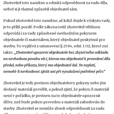
Zhotovitel toto namítne a odmítá odpovědnost za vadu díla,
neboť si ji vlastně způsobil objednatel sám.
Pokud zhotovitel toto namítne, až když dojde k výskytu vady,
je to příliš pozdě. Podle zákona totiž zhotovitel většinou
odpovídá i za vady způsobené nevhodným pokynem
objednatele či materiálem, který objednatel poskytnul pro
stavbu. To vyplývá z ustanovení § 2594, odst. 1 OZ, které zní
takto:
„Zhotovitel upozorní objednatele bez zbytečného odkladu
na nevhodnou povahu věci, kterou mu objednatel k provedení díla
předal, nebo příkazu, který mu objednatel dal. To neplatí,
nemohl-li nevhodnost zjistit ani při vynaložení potřebné péče.“
Zhotovitel je tedy povinen objednatelovy pokyny nebo jím
dodaný materiál prověřit, a pokud zjistí, že pokyn či materiál
není v pořádku, je povinen na to objednatele upozornit
dříve, než bude pokyn proveden a materiál zabudován do
stavby. Zhotovitel se nemůže zbavit odpovědnosti za vadu