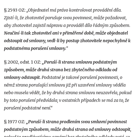
§ 2593 OZ:
„Objednatel má právo kontrolovat provádění díla.
Zjistí-li, že zhotovitel porušuje svou povinnost, může požadovat,
aby zhotovitel zajistil nápravu a prováděl dílo řádným způsobem.
Neučiní-li tak zhotovitel ani v přiměřené době, může objednatel
odstoupit od smlouvy, vedl-li by postup zhotovitele nepochybně k
podstatnému porušení smlouvy.
“
§ 2002, odst. 1 OZ:
„Poruší-li strana smlouvu podstatným
způsobem, může druhá strana bez zbytečného odkladu od
smlouvy odstoupit.
Podstatné je takové porušení povinnosti, o
němž strana porušující smlouvu již při uzavření smlouvy věděla
nebo musela vědět, že by druhá strana smlouvu neuzavřela, pokud
by toto porušení předvídala; v ostatních případech se má za to, že
porušení podstatné není.“
§ 1977 OZ:
„Poruší-li strana prodlením svou smluvní povinnost
podstatným způsobem, může druhá strana od smlouvy odstoupit
,