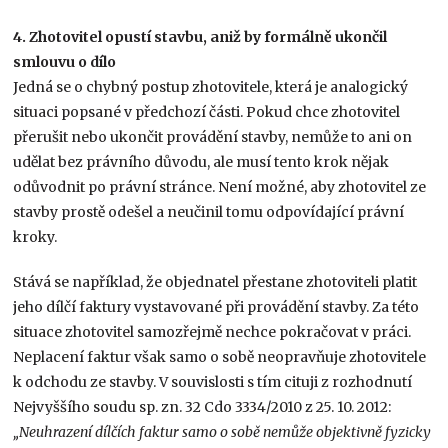
4. Zhotovitel opustí stavbu, aniž by formálně ukončil
smlouvu o dílo
Jedná se o chybný postup zhotovitele, která je analogický
situaci popsané v předchozí části. Pokud chce zhotovitel
přerušit nebo ukončit provádění stavby, nemůže to ani on
udělat bez právního důvodu, ale musí tento krok nějak
odůvodnit po právní stránce. Není možné, aby zhotovitel ze
stavby prostě odešel a neučinil tomu odpovídající právní
kroky.
Stává se například, že objednatel přestane zhotoviteli platit
jeho dílčí faktury vystavované při provádění stavby. Za této
situace zhotovitel samozřejmě nechce pokračovat v práci.
Neplacení faktur však samo o sobě neopravňuje zhotovitele
k odchodu ze stavby. V souvislosti s tím cituji z rozhodnutí
Nejvyššího soudu sp. zn. 32 Cdo 3334/2010 z 25. 10. 2012:
„Neuhrazení dílčích faktur samo o sobě nemůže objektivně fyzicky