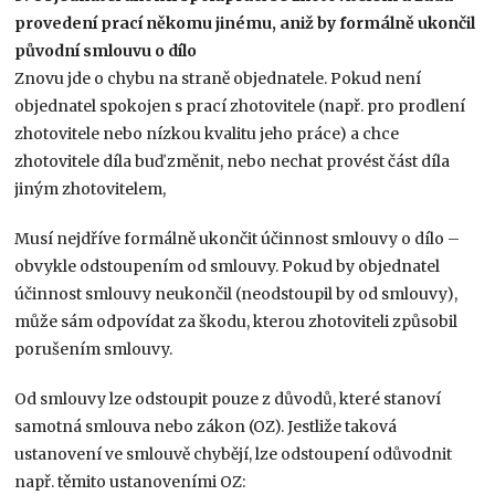
provedení prací někomu jinému, aniž by formálně ukončil
původní smlouvu o dílo
Znovu jde o chybu na straně objednatele. Pokud není
objednatel spokojen s prací zhotovitele (např. pro prodlení
zhotovitele nebo nízkou kvalitu jeho práce) a chce
zhotovitele díla buď změnit, nebo nechat provést část díla
jiným zhotovitelem,
Musí nejdříve formálně ukončit účinnost smlouvy o dílo –
obvykle odstoupením od smlouvy. Pokud by objednatel
účinnost smlouvy neukončil (neodstoupil by od smlouvy),
může sám odpovídat za škodu, kterou zhotoviteli způsobil
porušením smlouvy.
Od smlouvy lze odstoupit pouze z důvodů, které stanoví
samotná smlouva nebo zákon (OZ). Jestliže taková
ustanovení ve smlouvě chybějí, lze odstoupení odůvodnit
např. těmito ustanoveními OZ: