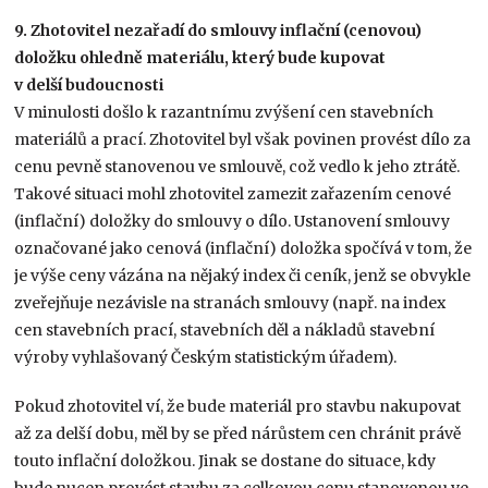
9. Zhotovitel nezařadí do smlouvy inflační (cenovou)
doložku ohledně materiálu, který bude kupovat
v delší budoucnosti
V minulosti došlo k razantnímu zvýšení cen stavebních
materiálů a prací. Zhotovitel byl však povinen provést dílo za
cenu pevně stanovenou ve smlouvě, což vedlo k jeho ztrátě.
Takové situaci mohl zhotovitel zamezit zařazením cenové
(inflační) doložky do smlouvy o dílo. Ustanovení smlouvy
označované jako cenová (inflační) doložka spočívá v tom, že
je výše ceny vázána na nějaký index či ceník, jenž se obvykle
zveřejňuje nezávisle na stranách smlouvy (např. na index
cen stavebních prací, stavebních děl a nákladů stavební
výroby vyhlašovaný Českým statistickým úřadem).
Pokud zhotovitel ví, že bude materiál pro stavbu nakupovat
až za delší dobu, měl by se před nárůstem cen chránit právě
touto inflační doložkou. Jinak se dostane do situace, kdy