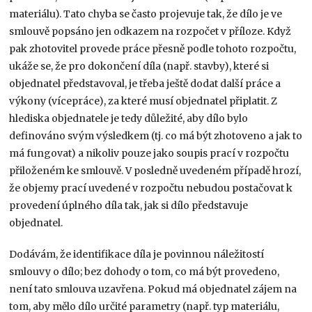
materiálu). Tato chyba se často projevuje tak, že dílo je ve
smlouvě popsáno jen odkazem na rozpočet v příloze. Když
pak zhotovitel provede práce přesně podle tohoto rozpočtu,
ukáže se, že pro dokončení díla (např. stavby), které si
objednatel představoval, je třeba ještě dodat další práce a
výkony (vícepráce), za které musí objednatel připlatit. Z
hlediska objednatele je tedy důležité, aby dílo bylo
definováno svým výsledkem (tj. co má být zhotoveno a jak to
má fungovat) a nikoliv pouze jako soupis prací v rozpočtu
přiloženém ke smlouvě. V posledně uvedeném případě hrozí,
že objemy prací uvedené v rozpočtu nebudou postačovat k
provedení úplného díla tak, jak si dílo představuje
objednatel.
Dodávám, že identifikace díla je povinnou náležitostí
smlouvy o dílo; bez dohody o tom, co má být provedeno,
není tato smlouva uzavřena. Pokud má objednatel zájem na
tom, aby mělo dílo určité parametry (např. typ materiálu,