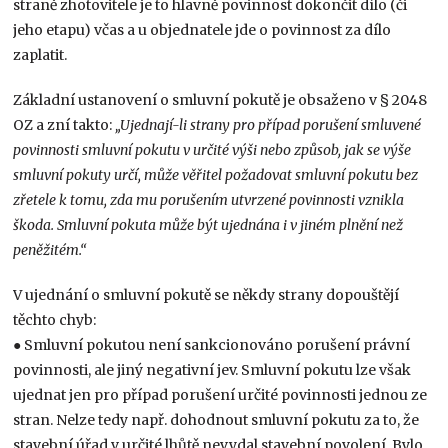
straně zhotovitele je to hlavně povinnost dokončit dílo (či
jeho etapu) včas a u objednatele jde o povinnost za dílo
zaplatit.
Základní ustanovení o smluvní pokutě je obsaženo v § 2048
OZ a zní takto:
„Ujednají-li strany pro případ porušení smluvené
povinnosti smluvní pokutu v určité výši nebo způsob, jak se výše
smluvní pokuty určí, může věřitel požadovat
smluvní pokutu bez
zřetele k tomu, zda mu porušením utvrzené povinnosti vznikla
škoda. Smluvní pokuta může být ujednána i v jiném plnění než
peněžitém.“
V ujednání o smluvní pokutě se někdy strany dopouštějí
těchto chyb:
● Smluvní pokutou není sankcionováno porušení právní
povinnosti, ale jiný negativní jev. Smluvní pokutu lze však
ujednat jen pro případ porušení určité povinnosti jednou ze
stran. Nelze tedy např. dohodnout smluvní pokutu za to, že
stavební úřad v určité lhůtě nevydal stavební povolení. Bylo