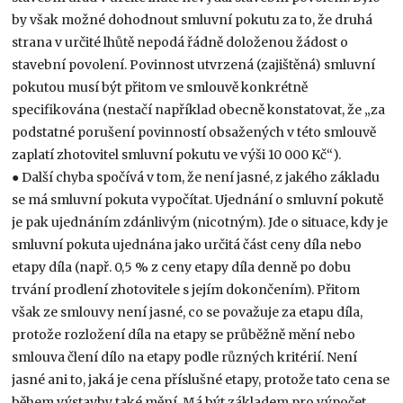
by však možné dohodnout smluvní pokutu za to, že druhá
strana v určité lhůtě nepodá řádně doloženou žádost o
stavební povolení. Povinnost utvrzená (zajištěná) smluvní
pokutou musí být přitom ve smlouvě konkrétně
specifikována (nestačí například obecně konstatovat, že „za
podstatné porušení povinností obsažených v této smlouvě
zaplatí zhotovitel smluvní pokutu ve výši 10 000 Kč“).
● Další chyba spočívá v tom, že není jasné, z jakého základu
se má smluvní pokuta vypočítat. Ujednání o smluvní pokutě
je pak ujednáním zdánlivým (nicotným). Jde o situace, kdy je
smluvní pokuta ujednána jako určitá část ceny díla nebo
etapy díla (např. 0,5 % z ceny etapy díla denně po dobu
trvání prodlení zhotovitele s jejím dokončením). Přitom
však ze smlouvy není jasné, co se považuje za etapu díla,
protože rozložení díla na etapy se průběžně mění nebo
smlouva člení dílo na etapy podle různých kritérií. Není
jasné ani to, jaká je cena příslušné etapy, protože tato cena se
během výstavby také mění. Má být základem pro výpočet