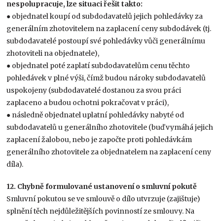
nespolupracuje, lze situaci řešit takto:
● objednatel koupí od subdodavatelů jejich pohledávky za
generálním zhotovitelem na zaplacení ceny subdodávek (tj.
subdodavatelé postoupí své pohledávky vůči generálnímu
zhotoviteli na objednatele),
● objednatel poté zaplatí subdodavatelům cenu těchto
pohledávek v plné výši, čímž budou nároky subdodavatelů
uspokojeny (subdodavatelé dostanou za svou práci
zaplaceno a budou ochotni pokračovat v práci),
● následně objednatel uplatní pohledávky nabyté od
subdodavatelů u generálního zhotovitele (buď vymáhá jejich
zaplacení žalobou, nebo je započte proti pohledávkám
generálního zhotovitele za objednatelem na zaplacení ceny
díla).
12. Chybně formulované ustanovení o smluvní pokutě
Smluvní pokutou se ve smlouvě o dílo utvrzuje (zajištuje)
splnění těch nejdůležitějších povinností ze smlouvy. Na