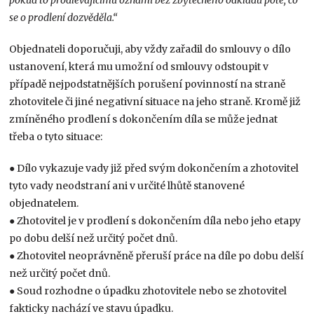
pokud to prodlévajícímu oznámí bez zbytečného odkladu poté, co
se o prodlení dozvěděla.“
Objednateli doporučuji, aby vždy zařadil do smlouvy o dílo
ustanovení, která mu umožní od smlouvy odstoupit v
případě nejpodstatnějších porušení povinností na straně
zhotovitele či jiné negativní situace na jeho straně. Kromě již
zmíněného prodlení s dokončením díla se může jednat
třeba o tyto situace:
● Dílo vykazuje vady již před svým dokončením a zhotovitel
tyto vady neodstraní ani v určité lhůtě stanovené
objednatelem.
● Zhotovitel je v prodlení s dokončením díla nebo jeho etapy
po dobu delší než určitý počet dnů.
● Zhotovitel neoprávněně přeruší práce na díle po dobu delší
než určitý počet dnů.
● Soud rozhodne o úpadku zhotovitele nebo se zhotovitel
fakticky nachází ve stavu úpadku.