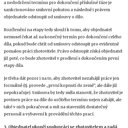
a nedodržení termínu pro dokončení příslušné fáze je
sankcionováno smluvní pokutou a následně i právem
objednatele odstoupit od smlouvy o dílo.
Rozčlenění na etapy tedy slouží k tomu, aby objednatel
nemusel čekat až na konečný termín pro dokončení celého
díla, pokud bude chtít od smlouvy odstoupit pro evidentně
pomalou práci zhotovitele. Právo odstoupit získá objednatel
již poté, co bude zhotovitel v prodlení s dokončením první
etapy díla.
Je třeba dát pozor i na to, aby zhotovitel nezahájil práce jen
formálně (tj. provede „první kopnutí do země“, ale dále již
nepokračuje). Smlouva by tedy měla stanovit, že zhotovitel je
povinen práce na díle do určitého termínu nejen zahájit, ale
také v nich pokračovat a mít na staveništi dostatečný
personál a vybavení k provádění těchto prací.
3. Objednatel ukončí spolupráci se zhotovitelem a zadá