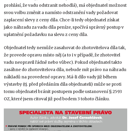
prohlásí, že vadu odstranit nehodlá), má objednatel možnost
svou volbu změnit a namísto odstranění vady požadovat
zaplacení slevy z ceny díla. Chce-li tedy objednatel získat
jako náhradu za vadu díla peníze, spočívá správný postup v
uplatnění požadavku na slevu z ceny díla.
Objednatel tedy nemůže zasahovat do zhotovitelova díla tak,
že provede opravu místo něj (a to i v případě, že zhotovitel
vadu neopravil řádně nebo vůbec). Pokud objednatel takto
zasáhne do zhotovitelova díla, nebude mít právo na náhradu
nákladů na provedené opravy. Má-li dílo vady již během
výstavby (tj. před předáním díla objednateli) může se proti
tomu objednatel bránit postupem podle ustanovení § 2593
OZ, které jsem citoval již pod bodem 3 tohoto článku.