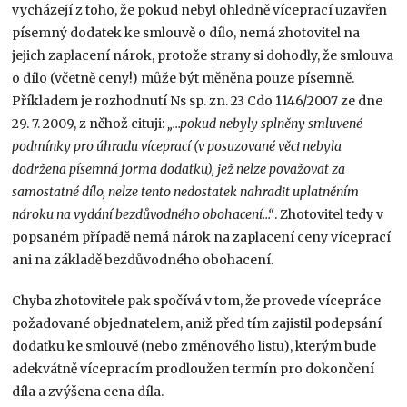
vycházejí z toho, že pokud nebyl ohledně víceprací uzavřen
písemný dodatek ke smlouvě o dílo, nemá zhotovitel na
jejich zaplacení nárok, protože strany si dohodly, že smlouva
o dílo (včetně ceny!) může být měněna pouze písemně.
Příkladem je rozhodnutí Ns sp. zn. 23 Cdo 1146/2007 ze dne
29. 7. 2009, z něhož cituji:
„…pokud nebyly splněny smluvené
podmínky pro úhradu víceprací (v posuzované věci nebyla
dodržena písemná forma dodatku), jež nelze považovat za
samostatné dílo, nelze tento nedostatek nahradit uplatněním
nároku na vydání bezdůvodného obohacení…“
. Zhotovitel tedy v
popsaném případě nemá nárok na zaplacení ceny víceprací
ani na základě bezdůvodného obohacení.
Chyba zhotovitele pak spočívá v tom, že provede vícepráce
požadované objednatelem, aniž před tím zajistil podepsání
dodatku ke smlouvě (nebo změnového listu), kterým bude
adekvátně vícepracím prodloužen termín pro dokončení
díla a zvýšena cena díla.