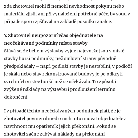
zda zhotovitel mohl či nemohl nevhodnost pokynu nebo
materiálu zjistit ani při vynaložení potřebné péče, by soud v
případě sporu zjišťoval na základě posudku znalce.
7. Zhotovitel neupozorní včas objednatele na
neočekávané podmínky místa stavby
Stává se, že během výstavby vyjde najevo, že jsou v místě
stavby horší podmínky, než smluvní strany původně
předpokládaly – např. podloží stavby je nestabilní, v podloží
je skála nebo stav rekonstruované budovy je po odkrytí
svrchních vrstev horší, než se očekávalo. To způsobí
zvýšené náklady na výstavbu i prodloužení termínu
dokončení.
I v případě těchto neočekávaných podmínek platí, že je
zhotovitel povinen ihned o nich informovat objednatele a
navrhnout mu opatření k jejich překonání. Pokud se
zhotovitel začne zabývat náklady na překonání