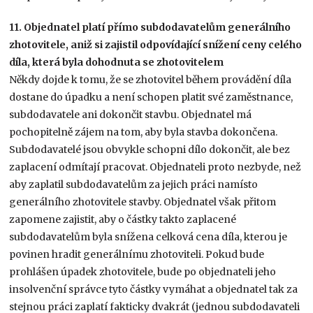
11. Objednatel platí přímo subdodavatelům generálního
zhotovitele, aniž si zajistil odpovídající snížení ceny celého
díla, která byla dohodnuta se zhotovitelem
Někdy dojde k tomu, že se zhotovitel během provádění díla
dostane do úpadku a není schopen platit své zaměstnance,
subdodavatele ani dokončit stavbu. Objednatel má
pochopitelně zájem na tom, aby byla stavba dokončena.
Subdodavatelé jsou obvykle schopni dílo dokončit, ale bez
zaplacení odmítají pracovat. Objednateli proto nezbyde, než
aby zaplatil subdodavatelům za jejich práci namísto
generálního zhotovitele stavby. Objednatel však přitom
zapomene zajistit, aby o částky takto zaplacené
subdodavatelům byla snížena celková cena díla, kterou je
povinen hradit generálnímu zhotoviteli. Pokud bude
prohlášen úpadek zhotovitele, bude po objednateli jeho
insolvenční správce tyto částky vymáhat a objednatel tak za
stejnou práci zaplatí fakticky dvakrát (jednou subdodavateli