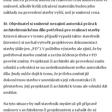
bude nucen provést stavbu za celkovou cenu stanovenou ve
smlouvě, ačkoliv kvůli zdražení materiálu budou jeho
náklady na provedení stavby vyšší, než je smluvní cena.
10. Objednatel si smluvně nezajistí autorská práva k
architektonickému dílu potřebná pro realizaci stavby
Krizová situace v tomto případě vypadá takto: stavebník
(investor) si nechal vytvořit projektovou dokumentaci
stavby (dále jen „PD“). V průběhu výstavby ale zjistí, že by
potřeboval stavbu změnit a za tím účelem je třeba v PD
provést změny. Projektant či architekt ale provedení změn
odmítá a odvolává se na nedotknutelnost svého autorského
díla. Jindy může dojít k tomu, že je třeba změnit již
dokončenou stavbu v souvislosti s její rekonstrukcí či
přestavbou. Její projektant či architekt k tomu ale odmítá dát
souhlas.
Na tyto situace by měl stavebník myslet už při přípravě
smlouvy s architektem či projektantem a zařadit do ní