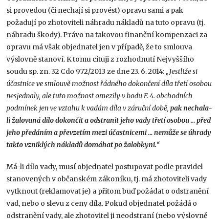
si provedou (či nechají si provést) opravu sami a pak
požadují po zhotoviteli náhradu nákladů na tuto opravu (tj.
náhradu škody). Právo na takovou finanční kompenzaci za
opravu má však objednatel jen v případě, že to smlouva
výslovně stanoví. K tomu cituji z rozhodnutí Nejvyššího
soudu sp. zn. 32 Cdo 972/2013 ze dne 23. 6. 2014:
„Jestliže si
účastnice ve smlouvě možnost řádného dokončení díla třetí osobou
nesjednaly, ale tuto možnost omezily v bodu F. 4. obchodních
podmínek jen ve vztahu k vadám díla v záruční době,
pak nechala-
li žalovaná dílo dokončit a odstranit jeho vady třetí osobou … před
jeho předáním a převzetím mezi účastnicemi … nemůže se úhrady
takto vzniklých nákladů domáhat po žalobkyni.
“
Má-li dílo vady, musí objednatel postupovat podle pravidel
stanovených v občanském zákoníku, tj. má zhotoviteli vady
vytknout (reklamovat je) a přitom buď požádat o odstranění
vad, nebo o slevu z ceny díla. Pokud objednatel požádá o
odstranění vady, ale zhotovitel ji neodstraní (nebo výslovně