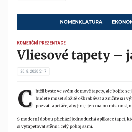
NOMENKLATURA
EKONO
KOMERČNÍ PREZENTACE
Vliesové tapety – j
20. 8. 2020 5:17
C
htěli byste ve svém domově tapety, ale bojíte se
budete muset složitě oškrabávat a zničíte si i vý
pozvat tapetáře, aby jim, i jen malou místnost, 
S moderní dobou přichází jednoduchá aplikace tapet, kt
si vytapetovat stěnu i celý pokoj sami.