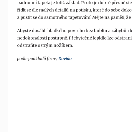
padnoucí tapeta je totiž základ. Proto je dobré přesně si
řídit se dle malých detailů na potisku, které do sebe do
a pustit se do samotného tapetování. Mějte na paměti, že 
Abyste dosáhli hladkého povrchu bez bublin a záhybů, de
nedokonalosti postupně. Přebytečné lepidlo lze odstra
odstraňte ostrým nožíkem.
podle podkladů firmy
Dovido