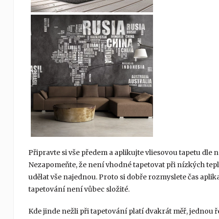
Připravte si vše předem a aplikujte vliesovou tapetu dle 
Nezapomeňte, že není vhodné tapetovat při nízkých teplotá
udělat vše najednou. Proto si dobře rozmyslete čas aplikac
tapetování není vůbec složité.
Kde jinde nežli při tapetování platí dvakrát měř, jednou ř