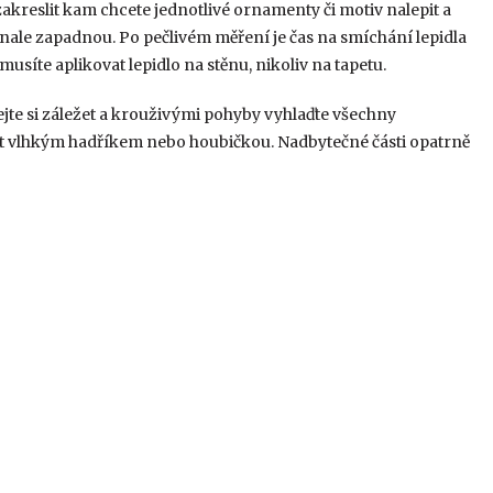
 zakreslit kam chcete jednotlivé ornamenty či motiv nalepit a
konale zapadnou. Po pečlivém měření je čas na smíchání lepidla
musíte aplikovat lepidlo na stěnu, nikoliv na tapetu.
jte si záležet a krouživými pohyby vyhlaďte všechny
nit vlhkým hadříkem nebo houbičkou. Nadbytečné části opatrně