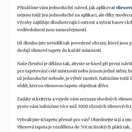
Přinášíme vám jednoduchý návod, jak aplikovat
vliesov
nejsou totiž jen jednoduché na aplikaci, ale díky modern
výroby zajišťuje dlouhotrvající ostrost a sytost barev i 
voděodolnost jsou samozřejmostí.
Už dlouho jste neviděli tak povedené obrazy, které jsou 
dodají vliesové tapety do každé místnosti.
Naše členění je děláno tak, abyste se hned při první návš
pro tapetování celé místnosti nebo jenom jedné stěny, 
už jednoduché nebude, je výběr motivů. Nabízíme totiž
vědět, kterou vliesovou tapetu objednat dříve.
Zadáte si kritéria a vyjede vám seznam vhodných vliesov
proto vám nabízíme více než 3000 různých vliesových t
Vybrali jste si tapetu přesně pro vás? Objednejte si jí a m
Vliesová tapeta je rozdělena do 50cm širokých plátů tak,