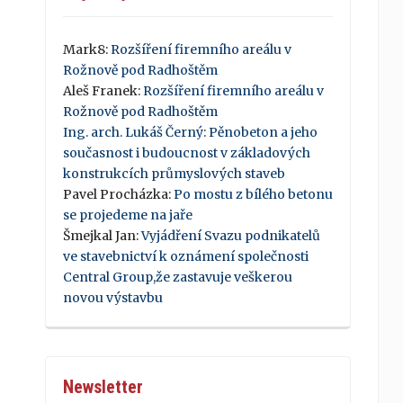
Mark8
:
Rozšíření firemního areálu v
Rožnově pod Radhoštěm
Aleš Franek
:
Rozšíření firemního areálu v
Rožnově pod Radhoštěm
Ing. arch. Lukáš Černý
:
Pěnobeton a jeho
současnost i budoucnost v základových
konstrukcích průmyslových staveb
Pavel Procházka
:
Po mostu z bílého betonu
se projedeme na jaře
Šmejkal Jan
:
Vyjádření Svazu podnikatelů
ve stavebnictví k oznámení společnosti
Central Group,že zastavuje veškerou
novou výstavbu
Newsletter