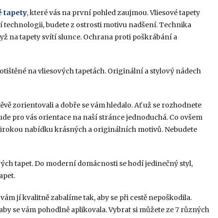
é tapety
, které vás na první pohled zaujmou. Vliesové tapety
í technologii, budete z ostrosti motivu nadšení. Technika
když na tapety svítí slunce. Ochrana proti poškrábání a
potištěné na vliesových tapetách. Originální a stylový nádech
těvě zorientovali a dobře se vám hledalo. Ať už se rozhodnete
bude pro vás orientace na naší stránce jednoduchá. Co ovšem
 širokou nabídku krásných a originálních motivů. Nebudete
ých tapet. Do moderní domácnosti se hodí jedinečný styl,
apet.
y vám jí kvalitně zabalíme tak, aby se při cestě nepoškodila.
 aby se vám pohodlně aplikovala. Vybrat si můžete ze 7 různých