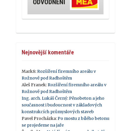
Nejnovější komentáře
Mark8
:
Rozšíření firemního areálu v
Rožnově pod Radhoštěm
Aleš Franek
:
Rozšíření firemního areálu v
Rožnově pod Radhoštěm
Ing. arch. Lukáš Černý
:
Pěnobeton a jeho
současnost i budoucnost v základových
konstrukcích průmyslových staveb
Pavel Procházka
:
Po mostu z bílého betonu
se projedeme na jaře