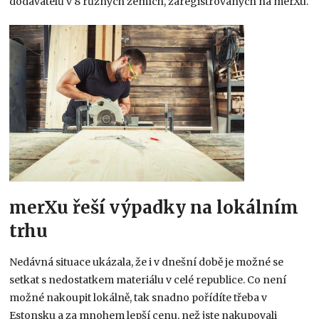
dodavatelů v 8 různých zemích, zaregistrovaných na merXu.
merXu řeší výpadky na lokálním
trhu
Nedávná situace ukázala, že i v dnešní době je možné se
setkat s nedostatkem materiálu v celé republice. Co není
možné nakoupit lokálně, tak snadno pořídíte třeba v
Estonsku a za mnohem lepší cenu, než jste nakupovali