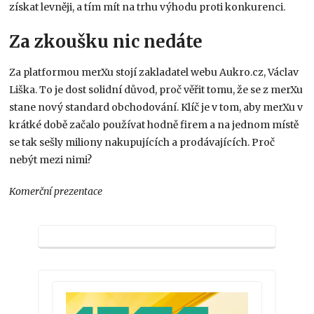
získat levněji, a tím mít na trhu výhodu proti konkurenci.
Za zkoušku nic nedáte
Za platformou merXu stojí zakladatel webu Aukro.cz, Václav
Liška. To je dost solidní důvod, proč věřit tomu, že se z merXu
stane nový standard obchodování. Klíč je v tom, aby merXu v
krátké době začalo používat hodně firem a na jednom místě
se tak sešly miliony nakupujících a prodávajících. Proč
nebýt mezi nimi?
Komerční prezentace