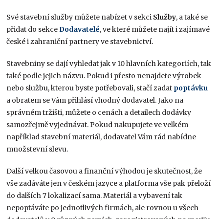
Své stavební služby můžete nabízet v sekci
Služby
, a také se
přidat do sekce
Dodavatelé
, ve které můžete najít i zajímavé
české i zahraniční partnery ve stavebnictví.
Stavebniny se dají vyhledat jak v 10 hlavních kategoriích, tak
také podle jejich názvu. Pokud i přesto nenajdete výrobek
nebo službu, kterou byste potřebovali, stačí zadat
poptávku
a obratem se Vám přihlásí vhodný dodavatel. Jako na
správném tržišti, můžete o cenách a detailech dodávky
samozřejmě vyjednávat. Pokud nakupujete ve velkém
například stavební materiál, dodavatel Vám rád nabídne
množstevní slevu.
Další velkou časovou a finanční výhodou je skutečnost, že
vše zadáváte jen v českém jazyce a platforma vše pak přeloží
do dalších 7 lokalizací sama. Materiál a vybavení tak
nepoptáváte po jednotlivých firmách, ale rovnou u všech