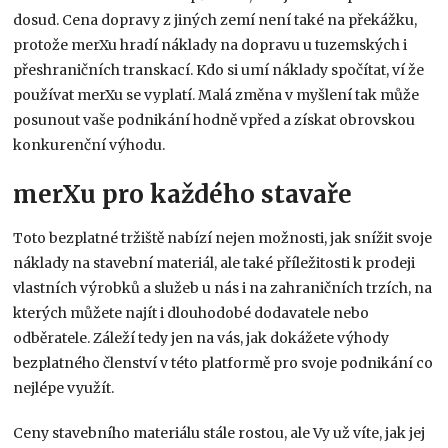
dosud. Cena dopravy z jiných zemí není také na překážku,
protože merXu hradí náklady na dopravu u tuzemských i
přeshraničních transkací. Kdo si umí náklady spočítat, ví že
používat merXu se vyplatí. Malá změna v myšlení tak může
posunout vaše podnikání hodně vpřed a získat obrovskou
konkurenční výhodu.
merXu pro každého stavaře
Toto bezplatné tržiště nabízí nejen možnosti, jak snížit svoje
náklady na stavební materiál, ale také příležitosti k prodeji
vlastních výrobků a služeb u nás i na zahraničních trzích, na
kterých můžete najít i dlouhodobé dodavatele nebo
odběratele. Záleží tedy jen na vás, jak dokážete výhody
bezplatného členství v této platformě pro svoje podnikání co
nejlépe využít.
Ceny stavebního materiálu stále rostou, ale Vy už víte, jak jej