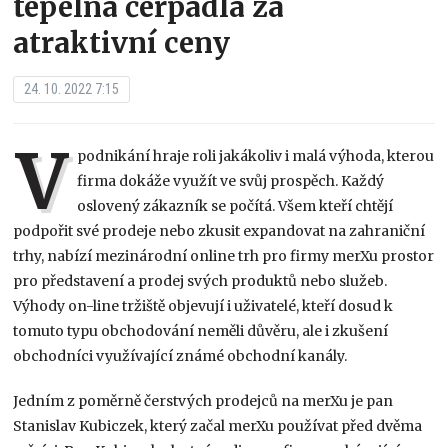
tepelná čerpadla za
atraktivní ceny
24. 10. 2022 7:15
V
podnikání hraje roli jakákoliv i malá výhoda, kterou
firma dokáže využít ve svůj prospěch. Každý
oslovený zákazník se počítá. Všem kteří chtějí
podpořit své prodeje nebo zkusit expandovat na zahraniční
trhy, nabízí mezinárodní online trh pro firmy merXu prostor
pro představení a prodej svých produktů nebo služeb.
Výhody on-line tržiště objevují i uživatelé, kteří dosud k
tomuto typu obchodování neměli důvěru, ale i zkušení
obchodníci využívající známé obchodní kanály.
Jedním z poměrně čerstvých prodejců na merXu je pan
Stanislav Kubiczek, který začal merXu používat před dvěma