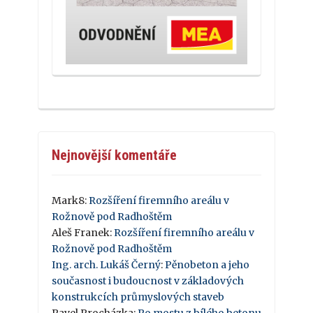
Nejnovější komentáře
Mark8
:
Rozšíření firemního areálu v
Rožnově pod Radhoštěm
Aleš Franek
:
Rozšíření firemního areálu v
Rožnově pod Radhoštěm
Ing. arch. Lukáš Černý
:
Pěnobeton a jeho
současnost i budoucnost v základových
konstrukcích průmyslových staveb
Pavel Procházka
:
Po mostu z bílého betonu