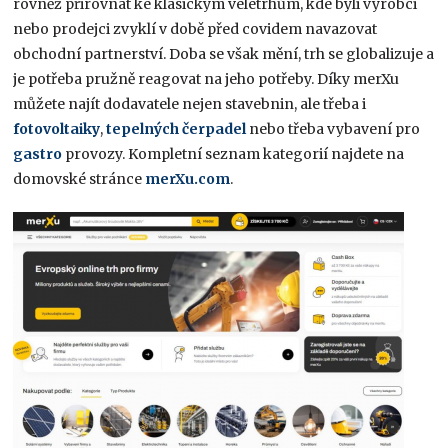
rovněž přirovnat ke klasickým veletrhům, kde byli výrobci
nebo prodejci zvyklí v době před covidem navazovat
obchodní partnerství. Doba se však mění, trh se globalizuje a
je potřeba pružně reagovat na jeho potřeby. Díky merXu
můžete najít dodavatele nejen stavebnin, ale třeba i
fotovoltaiky
,
tepelných čerpadel
nebo třeba vybavení pro
gastro
provozy. Kompletní seznam kategorií najdete na
domovské stránce
merXu.com
.