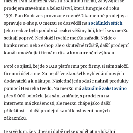
měsíci. Pan Kubiczek vlastní rodinnou firmu, zabývající se
prodejem stavebnin a železářství, která funguje od roku
1991. Pan Kubiczek provozuje rovněž 2 kamenné prodejny a
spravuje e-shop. O merXu se dozvěděl na
sociálních sítích
.
Jeho reakce byla podobná reakci většiny lidí, kteří se s merXu
setkají poprvé. Nedokáží rychle merXu zařadit. Nejde o
konkurenci nebo eshop, ale o skutečné tržiště, další prodejní
kanál umožňující firmám růst a konkurenční výhodu.
Poté co zjistil, že jde o B2B platformu pro firmy, si sám založil
firemní účet a merXu nejdříve zkoušel k vyhledání nových
dodavatelů a k nákupu. Následně jednoduše nahrál produkty
pomocí Heureka feedu. Na merXu má
aktuálně zalistováno
přes 8 000 položek. Jak sám zmiňuje, s prodejem na
internetu má zkušenosti, ale merXu chápe jako další
příležitost – další prodejní kanál k oslovení nových
zákazníků.
Je si vědom, že v dnešní době nelze spoléhat na lokální