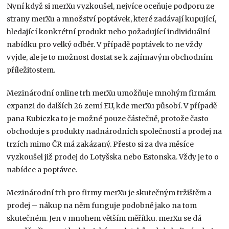
Nyní když si merXu vyzkoušel, nejvíce oceňuje podporu ze
strany merXu a množství poptávek, které zadávají kupující,
hledající konkrétní produkt nebo požadující individuální
nabídku pro velký odběr. V případě poptávek to ne vždy
vyjde, ale je to možnost dostat se k zajímavým obchodním
příležitostem.
Mezinárodní online trh merXu umožňuje mnohým firmám
expanzi do dalších 26 zemí EU, kde merXu působí. V případě
pana Kubiczka to je možné pouze částečně, protože často
obchoduje s produkty nadnárodních společností a prodej na
trzích mimo ČR má zakázaný. Přesto si za dva měsíce
vyzkoušel již prodej do Lotyšska nebo Estonska. Vždy je to o
nabídce a poptávce.
Mezinárodní trh pro firmy merXu je skutečným tržištěm a
prodej – nákup na něm funguje podobně jako na tom
skutečném. Jen v mnohem větším měřítku. merXu se dá