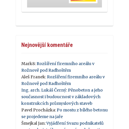
Nejnovější komentáře
Mark8
:
Rozšíření firemního areálu v
Rožnově pod Radhoštěm
Aleš Franek
:
Rozšíření firemního areálu v
Rožnově pod Radhoštěm
Ing. arch. Lukáš Černý
:
Pěnobeton a jeho
současnost i budoucnost v základových
konstrukcích průmyslových staveb
Pavel Procházka
:
Po mostu z bílého betonu
se projedeme na jaře
Šmejkal Jan
:
Vyjádření Svazu podnikatelů