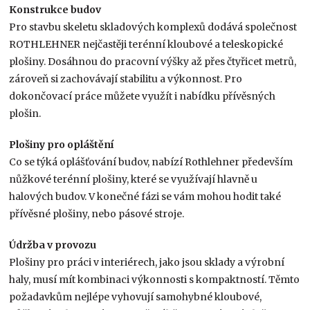
Konstrukce budov
Pro stavbu skeletu skladových komplexů dodává společnost
ROTHLEHNER nejčastěji terénní kloubové a teleskopické
plošiny. Dosáhnou do pracovní výšky až přes čtyřicet metrů,
zároveň si zachovávají stabilitu a výkonnost. Pro
dokončovací práce můžete využít i nabídku přívěsných
plošin.
Plošiny pro opláštění
Co se týká oplášťování budov, nabízí Rothlehner především
nůžkové terénní plošiny, které se využívají hlavně u
halových budov. V konečné fázi se vám mohou hodit také
přívěsné plošiny, nebo pásové stroje.
Údržba v provozu
Plošiny pro práci v interiérech, jako jsou sklady a výrobní
haly, musí mít kombinaci výkonnosti s kompaktností. Těmto
požadavkům nejlépe vyhovují samohybné kloubové,