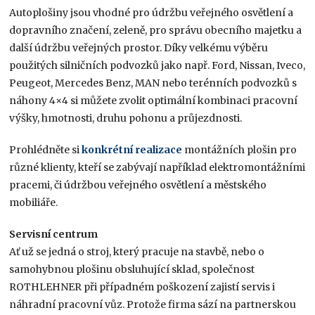
Autoplošiny jsou vhodné pro údržbu veřejného osvětlení a
dopravního značení, zeleně, pro správu obecního majetku a
další údržbu veřejných prostor. Díky velkému výběru
použitých silničních podvozků jako např. Ford, Nissan, Iveco,
Peugeot, Mercedes Benz, MAN nebo terénních podvozků s
náhony 4×4 si můžete zvolit optimální kombinaci pracovní
výšky, hmotnosti, druhu pohonu a průjezdnosti.
Prohlédněte si
konkrétní realizace
montážních plošin pro
různé klienty, kteří se zabývají například elektromontážními
pracemi, či údržbou veřejného osvětlení a městského
mobiliáře.
Servisní centrum
Ať už se jedná o stroj, který pracuje na stavbě, nebo o
samohybnou plošinu obsluhující sklad, společnost
ROTHLEHNER při případném poškození zajistí servis i
náhradní pracovní vůz. Protože firma sází na partnerskou