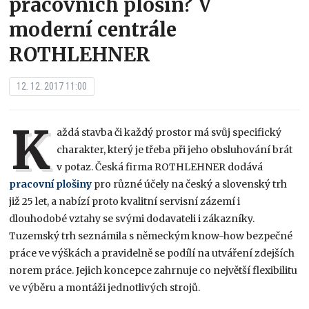
pracovních plošin? V
moderní centrále
ROTHLEHNER
12. 12. 2017 11:00
K
aždá stavba či každý prostor má svůj specifický
charakter, který je třeba při jeho obsluhování brát
v potaz. Česká firma ROTHLEHNER dodává
pracovní plošiny
pro různé účely na český a slovenský trh
již 25 let, a nabízí proto kvalitní servisní zázemí i
dlouhodobé vztahy se svými dodavateli i zákazníky.
Tuzemský trh seznámila s německým know-how bezpečné
práce ve výškách a pravidelně se podílí na utváření zdejších
norem práce. Jejich koncepce zahrnuje co největší flexibilitu
ve výběru a montáži jednotlivých strojů.