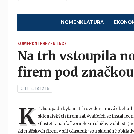
NOMENKLATURA
EKONO
KOMERČNÍ PREZENTACE
Na trh vstoupila n
firem pod značkou
2. 11. 2018 12:15
K
1. listopadu byla na trh uvedena nová obchodn
sklenářských firem zabývajících se instalacemi
Glastetik nabízí komplexní služby v oblasti (ne
sklenářských firem v síti Glastetik jsou skleněné obklady,