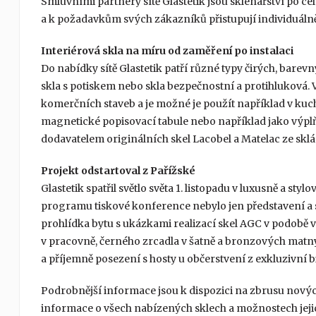
Smluvními partnery sítě Glastetik jsou sklenářství po cel
a k požadavkům svých zákazníků přistupují individuáln
Interiérová skla na míru od zaměření po instalaci
Do nabídky sítě Glastetik patří různé typy čirých, bare
skla s potiskem nebo skla bezpečnostní a protihluková. 
komerčních staveb a je možné je použít například v kuchy
magnetické popisovací tabule nebo například jako výplň 
dodavatelem originálních skel Lacobel a Matelac ze skl
Projekt odstartoval z Pařížské
Glastetik spatřil světlo světa 1. listopadu v luxusně a s
programu tiskové konference nebylo jen představení a 
prohlídka bytu s ukázkami realizací skel AGC v podobě 
v pracovně, černého zrcadla v šatně a bronzových matn
a příjemně posezení s hosty u občerstvení z exkluzivní b
Podrobnější informace jsou k dispozici na zbrusu nov
informace o všech nabízených sklech a možnostech jejich