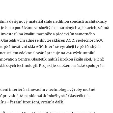
ilní a designový materiál stalo nedílnou součástí architektury
u. Je často používáno ve složitých a náročných aplikacích, s čímž
 a investorů na kvalitu montáže a především samotného
i Glastetik výhradně se skly ze skláren AGC. Společnost AGC
pě. Inovativní skla AGC, která se vyrábějí i v pěti českých
i a neustálém zdokonalování pracuje na 250 výzkumníků
ation Centre. Glastetik nabízí širokou škálu skel, jejichž
ářských technologií. Projekt je založen na úzké spolupráci
dení interiérů a inovacím v technologii výroby možné
prav skel. Mezi sklenářské služby sítě Glastetik tak
u – řezání, broušení, vrtání a další.