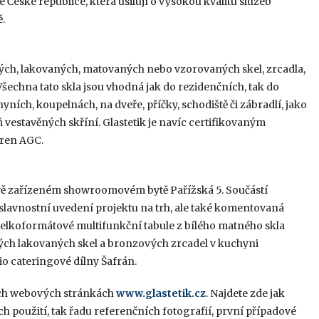
é České republice, která usilují o vysokou kvalitu služeb
ě.
vných, lakovaných, matovaných nebo vzorovaných skel, zrcadla,
Všechna tato skla jsou vhodná jak do rezidenčních, tak do
ních, koupelnách, na dveře, příčky, schodiště či zábradlí, jako
vestavěných skříní. Glastetik je navíc certifikovaným
áren AGC.
tylově zařízeném showroomovém bytě Pařížská 5. Součástí
slavnostní uvedení projektu na trh, ale také komentovaná
velkoformátové multifunkční tabule z bílého matného skla
ých lakovaných skel a bronzových zrcadel v kuchyni
io cateringové dílny Šafrán.
ých webových stránkách
www.glastetik.cz
. Najdete zde jak
 použití, tak řadu referenčních fotografií, první případové