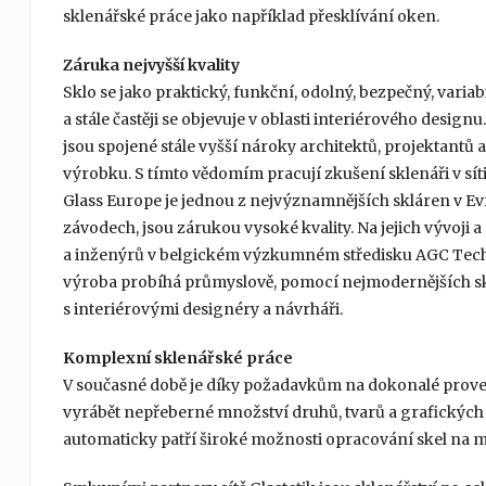
sklenářské práce jako například přesklívání oken.
Záruka nejvyšší kvality
Sklo se jako praktický, funkční, odolný, bezpečný, variab
a stále častěji se objevuje v oblasti interiérového design
jsou spojené stále vyšší nároky architektů, projektantů
výrobku. S tímto vědomím pracují zkušení sklenáři v sít
Glass Europe je jednou z nejvýznamnějších skláren v Evro
závodech, jsou zárukou vysoké kvality. Na jejich vývoj
a inženýrů v belgickém výzkumném středisku AGC Technov
výroba probíhá průmyslově, pomocí nejmodernějších skl
s interiérovými designéry a návrháři.
Komplexní sklenářské práce
V současné době je díky požadavkům na dokonalé prove
vyrábět nepřeberné množství druhů, tvarů a grafických ú
automaticky patří široké možnosti opracování skel na mír