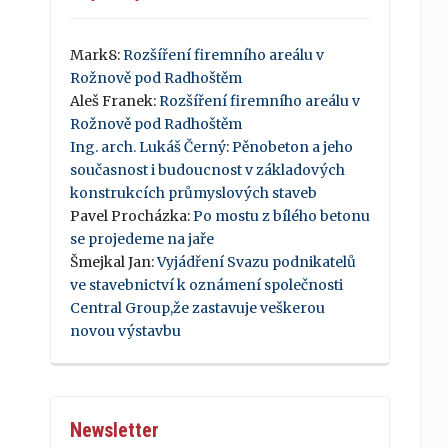
Mark8
:
Rozšíření firemního areálu v
Rožnově pod Radhoštěm
Aleš Franek
:
Rozšíření firemního areálu v
Rožnově pod Radhoštěm
Ing. arch. Lukáš Černý
:
Pěnobeton a jeho
současnost i budoucnost v základových
konstrukcích průmyslových staveb
Pavel Procházka
:
Po mostu z bílého betonu
se projedeme na jaře
Šmejkal Jan
:
Vyjádření Svazu podnikatelů
ve stavebnictví k oznámení společnosti
Central Group,že zastavuje veškerou
novou výstavbu
Newsletter