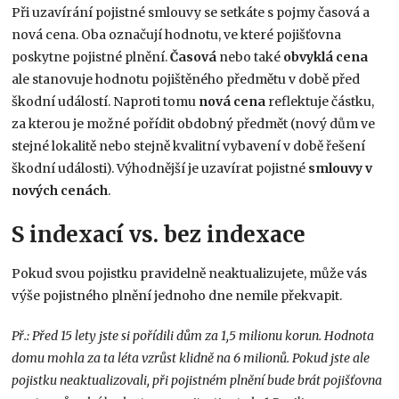
Při uzavírání pojistné smlouvy se setkáte s pojmy časová a
nová cena. Oba označují hodnotu, ve které pojišťovna
poskytne pojistné plnění.
Časová
nebo také
obvyklá
cena
ale stanovuje hodnotu pojištěného předmětu v době před
škodní událostí. Naproti tomu
nová
cena
reflektuje částku,
za kterou je možné pořídit obdobný předmět (nový dům ve
stejné lokalitě nebo stejně kvalitní vybavení v době řešení
škodní události). Výhodnější je uzavírat pojistné
smlouvy v
nových cenách
.
S indexací vs. bez indexace
Pokud svou pojistku pravidelně neaktualizujete, může vás
výše pojistného plnění jednoho dne nemile překvapit.
Př.: Před 15 lety jste si pořídili dům za 1,5 milionu korun. Hodnota
domu mohla za ta léta vzrůst klidně na 6 milionů. Pokud jste ale
pojistku neaktualizovali, při pojistném plnění bude brát pojišťovna