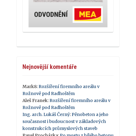
Nejnovější komentáře
Mark8
:
Rozšíření firemního areálu v
Rožnově pod Radhoštěm
Aleš Franek
:
Rozšíření firemního areálu v
Rožnově pod Radhoštěm
Ing. arch. Lukáš Černý
:
Pěnobeton a jeho
současnost i budoucnost v základových
konstrukcích průmyslových staveb
Pavel Procházka
:
Po mostu z bílého betonu