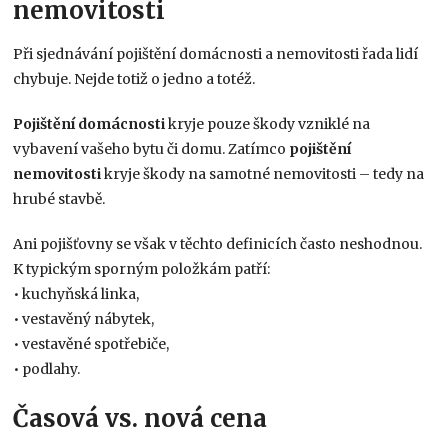
nemovitosti
Při sjednávání pojištění domácnosti a nemovitosti řada lidí
chybuje. Nejde totiž o jedno a totéž.
Pojištění domácnosti
kryje pouze škody vzniklé na
vybavení vašeho bytu či domu. Zatímco
pojištění
nemovitosti
kryje škody na samotné nemovitosti – tedy na
hrubé stavbě.
Ani pojišťovny se však v těchto definicích často neshodnou.
K typickým sporným položkám patří:
• kuchyňská linka,
• vestavěný nábytek,
• vestavěné spotřebiče,
• podlahy.
Časová vs. nová cena