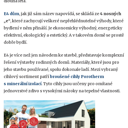
dlouhá léta.
E4 dům
, jak již sám název napovídá, se skládá ze
4 nosných
„e“
, které zachycují veškeré nepřehlédnutelné výhody, které
bydlení v něm přináší. Je ekonomicky výhodný, energeticky
efektivní, ekologický a estetický. A v takovém domě se prostě
dobře bydlí.
E4 je více než jen návodem ke stavbě, představuje komplexní
řešení výstavby rodinných domů. Materiály, které jsou pro
jeho stavbu používané, spolu dokonale ladí. Mezi vybraný
cihlový sortiment patří
broušené cihly Porotherm
s minerální izolací
. Tyto cihly jsou určeny pro omítané
jednovrstvé zdivo s vysokými nároky na tepelné vlastnosti.