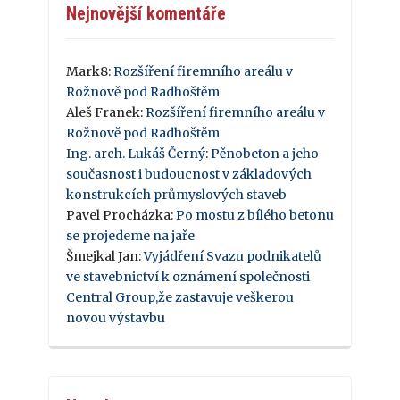
Nejnovější komentáře
Mark8
:
Rozšíření firemního areálu v
Rožnově pod Radhoštěm
Aleš Franek
:
Rozšíření firemního areálu v
Rožnově pod Radhoštěm
Ing. arch. Lukáš Černý
:
Pěnobeton a jeho
současnost i budoucnost v základových
konstrukcích průmyslových staveb
Pavel Procházka
:
Po mostu z bílého betonu
se projedeme na jaře
Šmejkal Jan
:
Vyjádření Svazu podnikatelů
ve stavebnictví k oznámení společnosti
Central Group,že zastavuje veškerou
novou výstavbu