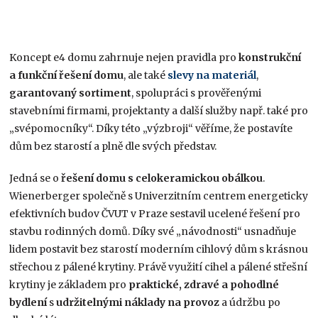
Koncept e4 domu zahrnuje nejen pravidla pro
konstrukční
a funkční řešení domu
, ale také
slevy na materiál
,
garantovaný sortiment
, spolupráci s prověřenými
stavebními firmami, projektanty a další služby např. také pro
„svépomocníky“. Díky této „výzbroji“ věříme, že postavíte
dům bez starostí a plně dle svých představ.
Jedná se o
řešení domu s celokeramickou obálkou
.
Wienerberger společně s Univerzitním centrem energeticky
efektivních budov ČVUT v Praze sestavil ucelené řešení pro
stavbu rodinných domů. Díky své „návodnosti“ usnadňuje
lidem postavit bez starostí moderním cihlový dům s krásnou
střechou z pálené krytiny. Právě využití cihel a pálené střešní
krytiny je základem pro
praktické, zdravé a pohodlné
bydlení
s
udržitelnými náklady na provoz
a údržbu po