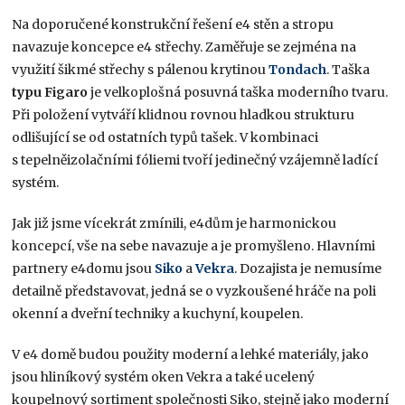
Na doporučené konstrukční řešení e4 stěn a stropu
navazuje koncepce e4 střechy. Zaměřuje se zejména na
využití šikmé střechy s pálenou krytinou
Tondach
. Taška
typu Figaro
je velkoplošná posuvná taška moderního tvaru.
Při položení vytváří klidnou rovnou hladkou strukturu
odlišující se od ostatních typů tašek. V kombinaci
s tepelněizolačními fóliemi tvoří jedinečný vzájemně ladící
systém.
Jak již jsme vícekrát zmínili, e4dům je harmonickou
koncepcí, vše na sebe navazuje a je promyšleno. Hlavními
partnery e4domu jsou
Siko
a
Vekra
. Dozajista je nemusíme
detailně představovat, jedná se o vyzkoušené hráče na poli
okenní a dveřní techniky a kuchyní, koupelen.
V e4 domě budou použity moderní a lehké materiály, jako
jsou hliníkový systém oken Vekra a také ucelený
koupelnový sortiment společnosti Siko, stejně jako moderní