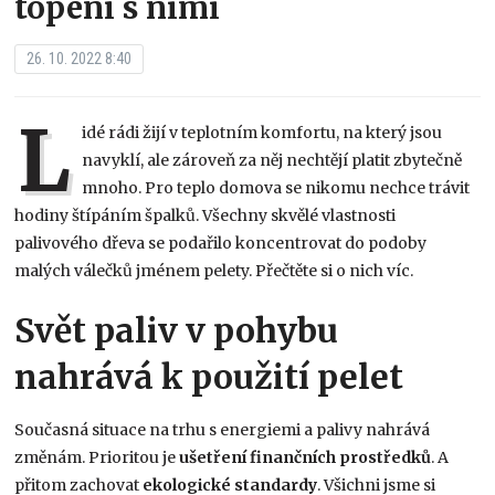
topení s nimi
26. 10. 2022 8:40
L
idé rádi žijí v teplotním komfortu, na který jsou
navyklí, ale zároveň za něj nechtějí platit zbytečně
mnoho. Pro teplo domova se nikomu nechce trávit
hodiny štípáním špalků. Všechny skvělé vlastnosti
palivového dřeva se podařilo koncentrovat do podoby
malých válečků jménem pelety. Přečtěte si o nich víc.
Svět paliv v pohybu
nahrává k použití pelet
Současná situace na trhu s energiemi a palivy nahrává
změnám. Prioritou je
ušetření
finančních
prostředků
. A
přitom zachovat
ekologické
standardy
. Všichni jsme si