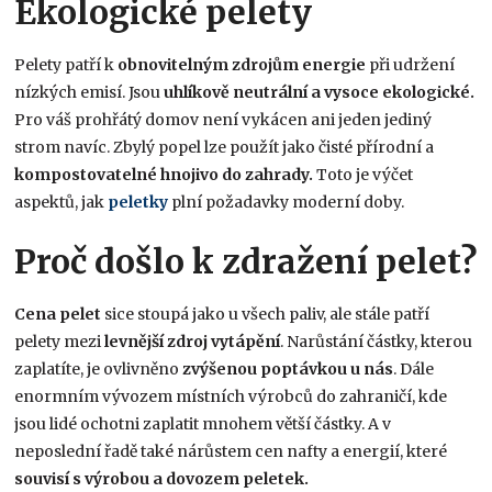
Ekologické pelety
Pelety patří k
obnovitelným zdrojům energie
při udržení
nízkých emisí. Jsou
uhlíkově neutrální a vysoce ekologické.
Pro váš prohřátý domov není vykácen ani jeden jediný
strom navíc. Zbylý popel lze použít jako čisté přírodní a
kompostovatelné hnojivo do zahrady.
Toto je výčet
aspektů, jak
peletky
plní požadavky moderní doby.
Proč došlo k zdražení pelet?
Cena pelet
sice stoupá jako u všech paliv, ale stále patří
pelety mezi
levnější
zdroj
vytápění
. Narůstání částky, kterou
zaplatíte, je ovlivněno
zvýšenou poptávkou u nás
. Dále
enormním vývozem místních výrobců do zahraničí, kde
jsou lidé ochotni zaplatit mnohem větší částky. A v
neposlední řadě také nárůstem cen nafty a energií, které
souvisí s výrobou a dovozem peletek.