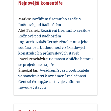
Nejnovější komentáře
Mark8
:
Rozšíření firemního areálu v
Rožnově pod Radhoštěm
Aleš Franek
:
Rozšíření firemního areálu v
Rožnově pod Radhoštěm
Ing. arch. Lukáš Černý
:
Pěnobeton a jeho
současnost i budoucnost v základových
konstrukcích průmyslových staveb
Pavel Procházka
:
Po mostu z bílého betonu
se projedeme na jaře
Šmejkal Jan
:
Vyjádření Svazu podnikatelů
ve stavebnictví k oznámení společnosti
Central Group,že zastavuje veškerou
novou výstavbu