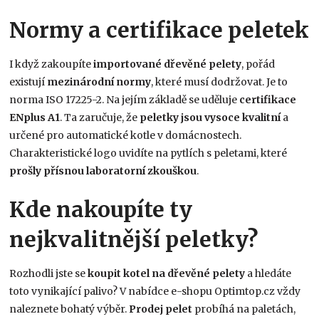
Normy a certifikace peletek
I když zakoupíte
importované
dřevěné pelety
, pořád
existují
mezinárodní
normy
, které musí dodržovat. Je to
norma ISO 17225-2. Na jejím základě se uděluje
certifikace
ENplus A1
. Ta zaručuje, že
peletky jsou vysoce kvalitní
a
určené pro automatické kotle v domácnostech.
Charakteristické logo uvidíte na pytlích s peletami, které
prošly přísnou laboratorní zkouškou
.
Kde nakoupíte ty
nejkvalitnější peletky?
Rozhodli jste se
koupit kotel na dřevěné pelety
a hledáte
toto vynikající palivo? V nabídce e-shopu Optimtop.cz vždy
naleznete bohatý výběr.
Prodej pelet
probíhá na paletách,