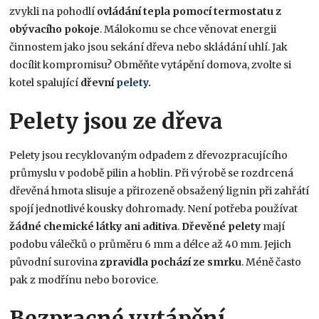
zvykli na pohodlí
ovládání tepla pomocí termostatu z
obývacího pokoje
. Málokomu se chce věnovat energii
činnostem jako jsou sekání dřeva nebo skládání uhlí. Jak
docílit kompromisu? Obměňte vytápění domova, zvolte si
kotel spalující
dřevní
pelety
.
Pelety jsou ze dřeva
Pelety jsou recyklovaným odpadem z dřevozpracujícího
průmyslu v podobě pilin a hoblin. Při výrobě se rozdrcená
dřevěná hmota slisuje a přirozeně obsažený lignin při zahřátí
spojí jednotlivé kousky dohromady. Není potřeba používat
žádné chemické látky
ani
aditiva
.
Dřevěné
pelety
mají
podobu válečků o průměru 6 mm a délce až 40 mm. Jejich
původní surovina
zpravidla pochází
ze smrku
. Méně často
pak z modřínu nebo borovice.
Bezpracné vytápění