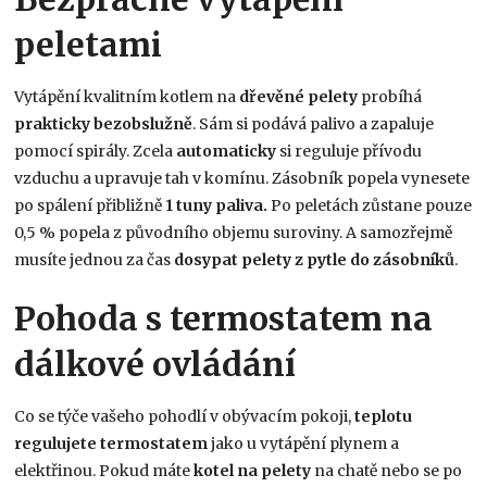
peletami
Vytápění kvalitním kotlem na
dřevěné pelety
probíhá
prakticky
bezobslužně
. Sám si podává palivo a zapaluje
pomocí spirály. Zcela
automaticky
si reguluje přívodu
vzduchu a upravuje tah v komínu. Zásobník popela vynesete
po spálení přibližně
1 tuny paliva.
Po peletách zůstane pouze
0,5 % popela z původního objemu suroviny. A samozřejmě
musíte jednou za čas
dosypat
pelety
z pytle do zásobníků
.
Pohoda s termostatem na
dálkové ovládání
Co se týče vašeho pohodlí v obývacím pokoji,
teplotu
regulujete termostatem
jako u vytápění plynem a
elektřinou. Pokud máte
kotel na pelety
na chatě nebo se po