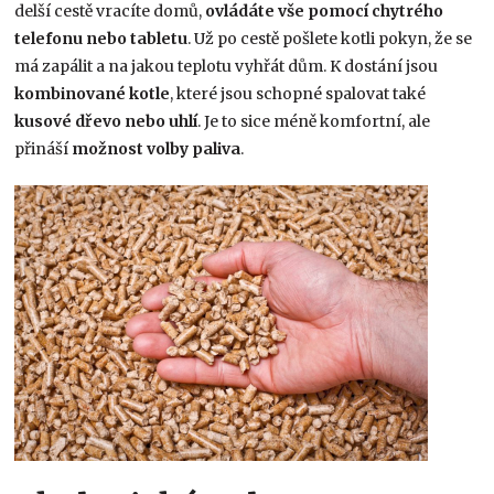
delší cestě vracíte domů,
ovládáte vše pomocí chytrého
telefonu nebo tabletu
. Už po cestě pošlete kotli pokyn, že se
má zapálit a na jakou teplotu vyhřát dům. K dostání jsou
kombinované
kotle
, které jsou schopné spalovat také
kusové dřevo nebo uhlí
. Je to sice méně komfortní, ale
přináší
možnost volby paliva
.