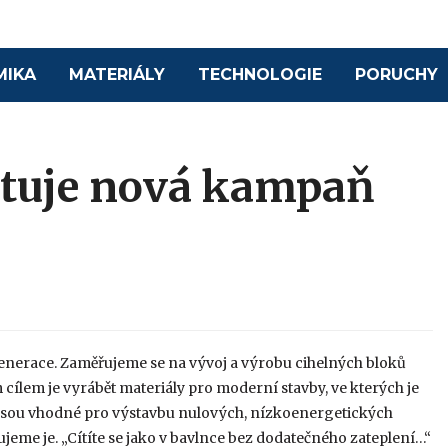
MIKA
MATERIÁLY
TECHNOLOGIE
PORUCHY
tartuje nová kampaň
generace. Zaměřujeme se na vývoj a výrobu cihelných bloků
cílem je vyrábět materiály pro moderní stavby, ve kterých je
Y jsou vhodné pro výstavbu nulových, nízkoenergetických
eme je. „Cítíte se jako v bavlnce bez dodatečného zateplení…“