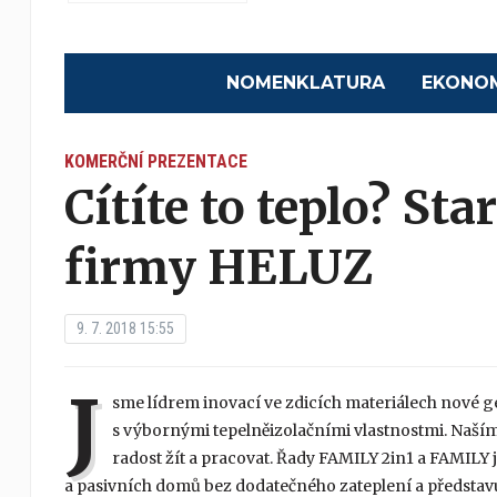
NOMENKLATURA
EKONO
KOMERČNÍ PREZENTACE
Cítíte to teplo? S
firmy HELUZ
9. 7. 2018 15:55
J
sme lídrem inovací ve zdicích materiálech nové 
s výbornými tepelněizolačními vlastnostmi. Naším 
radost žít a pracovat. Řady FAMILY 2in1 a FAMIL
a pasivních domů bez dodatečného zateplení a představuj