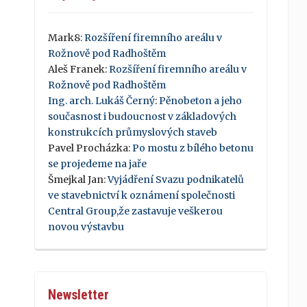
Mark8
:
Rozšíření firemního areálu v
Rožnově pod Radhoštěm
Aleš Franek
:
Rozšíření firemního areálu v
Rožnově pod Radhoštěm
Ing. arch. Lukáš Černý
:
Pěnobeton a jeho
současnost i budoucnost v základových
konstrukcích průmyslových staveb
Pavel Procházka
:
Po mostu z bílého betonu
se projedeme na jaře
Šmejkal Jan
:
Vyjádření Svazu podnikatelů
ve stavebnictví k oznámení společnosti
Central Group,že zastavuje veškerou
novou výstavbu
Newsletter