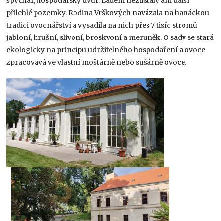
špýchar, hospodářský dvůr. Ladem nezůstaly ani další
přilehlé pozemky. Rodina Vrškových navázala na hanáckou
tradici ovocnářství a vysadila na nich přes 7 tisíc stromů
jabloní, hrušní, slivoní, broskvoní a meruněk. O sady se stará
ekologicky na principu udržitelného hospodaření a ovoce
zpracovává ve vlastní moštárně nebo sušárně ovoce.