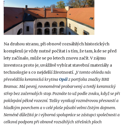
Na druhou stranu, při obnově rozsáhlých historických
komplexů je vždy nutné počítat i s tím, že tam, kde se před
lety začínalo, může se po letech znovu začít. V zájmu
investora proto je, uvážlivě vybírat stavební materiály a
technologie s co nejdelší životností.
„V tomto ohledu nás
přesvědčila keramická krytina
Opál
z portfolia značky BMI
Bramac. Má pevný, rovnoměrně probarvený a tvrdý keramický
střep bez začernalých stop. Poznáte to už podle zvuku, když se při
poklepání pěkně rozezní. Tašky vynikají rozměrovou přesností a
hladkým povrchem a v celé ploše působí velmi čistým dojmem.
Neméně důležitá je i výborná spolupráce se zástupci společnosti a
celková podpora při obnově rozsáhlých střešních ploch