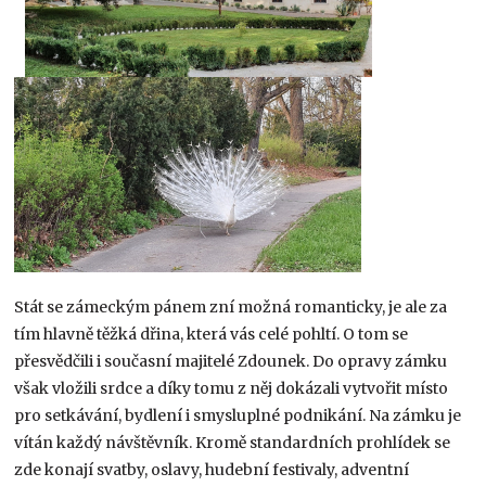
Stát se zámeckým pánem zní možná romanticky, je ale za
tím hlavně těžká dřina, která vás celé pohltí. O tom se
přesvědčili i současní majitelé Zdounek. Do opravy zámku
však vložili srdce a díky tomu z něj dokázali vytvořit místo
pro setkávání, bydlení i smysluplné podnikání. Na zámku je
vítán každý návštěvník. Kromě standardních prohlídek se
zde konají svatby, oslavy, hudební festivaly, adventní