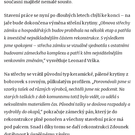
současní majitelé nemalé sousto.
Stavení práce se nyní po dlouhých letech chýlí ke konci – na
jaře bude dokončena výměna střešní krytiny.
„Obnova střechy
zámku a hospodářských budov probíhala na několik etap a patřila
k investičně nejnákladnějším částem rekonstrukce. S výsledkem
jsme spokojeni – střecha zámku se vizuálně sjednotila s ostatními
budovami zámeckého komplexu a patří k těm nejviditelnějším
venkovním změnám,“
vysvětluje Leonard Vrška.
Na střechy se vrátil původní typ keramické, pálené krytiny z
bobrovek s rovným, půlkulatým profilem.
„Porovnávali jsme si
vzorky tašek od různých výrobců, nechtěli jsme nic podcenit. Na
starých taškách z dob komunismu totiž bylo vidět, co udělá s
nekvalitním materiálem čas. Původní tašky se doslova rozpadaly a
vydrolily do okapů,“
pokračuje zámecký pán, který je do
rekonstrukce plně ponořen a všechny stavební práce má
pod palcem. Snad i díky tomu se daří rekonstrukci Zdounek
dotáhnout k úspěšnému závěru.