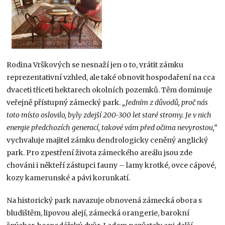
Rodina Vrškových se nesnaží jen o to, vrátit zámku
reprezentativní vzhled, ale také obnovit hospodaření na cca
dvaceti třiceti hektarech okolních pozemků. Těm dominuje
veřejně přístupný zámecký park.
„Jedním z důvodů, proč nás
toto místo oslovilo, byly zdejší 200-300 let staré stromy. Je v nich
energie předchozích generací, takové vám před očima nevyrostou,“
vychvaluje majitel zámku dendrologicky ceněný anglický
park. Pro zpestření života zámeckého areálu jsou zde
chováni i někteří zástupci fauny – lamy krotké, ovce cápové,
kozy kamerunské a pávi korunkatí.
Na historický park navazuje obnovená zámecká obora s
bludištěm, lipovou alejí, zámecká orangerie, barokní