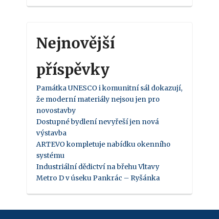
Nejnovější
příspěvky
Památka UNESCO i komunitní sál dokazují,
že moderní materiály nejsou jen pro
novostavby
Dostupné bydlení nevyřeší jen nová
výstavba
ARTEVO kompletuje nabídku okenního
systému
Industriální dědictví na břehu Vltavy
Metro D v úseku Pankrác – Ryšánka