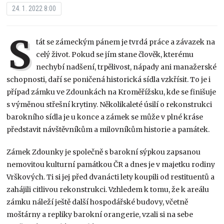
24. 1. 2022 8:00
S
tát se zámeckým pánem je tvrdá práce a závazek na
celý život. Pokud se jím stane člověk, kterému
nechybí nadšení, trpělivost, nápady ani manažerské
schopnosti, daří se poničená historická sídla vzkřísit. To je i
případ zámku ve Zdounkách na Kroměřížsku, kde se finišuje
s výměnou střešní krytiny. Několikaleté úsilí o rekonstrukci
barokního sídla je u konce a zámek se může v plné kráse
představit návštěvníkům a milovníkům historie a památek.
Zámek Zdounky je společně s barokní sýpkou zapsanou
nemovitou kulturní památkou ČR a dnes je v majetku rodiny
Vrškových. Ti si jej před dvanácti lety koupili od restituentů a
zahájili citlivou rekonstrukci. Vzhledem k tomu, že k areálu
zámku náleží ještě další hospodářské budovy, včetně
moštárny a repliky barokní orangerie, vzali si na sebe