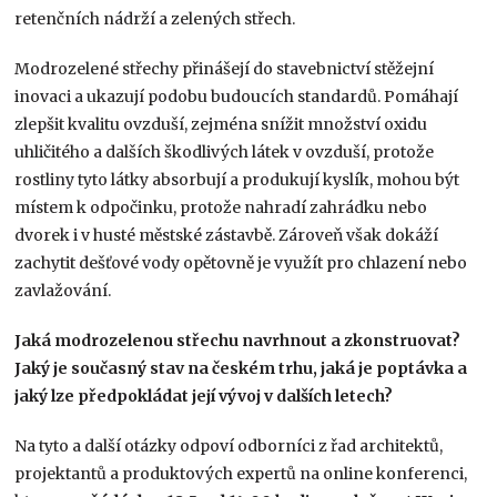
retenčních nádrží a zelených střech.
Modrozelené střechy přinášejí do stavebnictví stěžejní
inovaci a ukazují podobu budoucích standardů. Pomáhají
zlepšit kvalitu ovzduší, zejména snížit množství oxidu
uhličitého a dalších škodlivých látek v ovzduší, protože
rostliny tyto látky absorbují a produkují kyslík, mohou být
místem k odpočinku, protože nahradí zahrádku nebo
dvorek i v husté městské zástavbě. Zároveň však dokáží
zachytit dešťové vody opětovně je využít pro chlazení nebo
zavlažování.
Jaká modrozelenou střechu navrhnout a zkonstruovat?
Jaký je současný stav na českém trhu, jaká je poptávka a
jaký lze předpokládat její vývoj v dalších letech?
Na tyto a další otázky odpoví odborníci z řad architektů,
projektantů a produktových expertů na online konferenci,