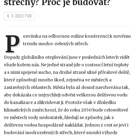
střechy? Proč je budovat?
6. 3. 2023 7:00
P
ozvánka na odbornou online konferenci k novému
trendu modro-zelených střech.
Dopady globálního oteplování jsou v posledních letech vidět
všude kolem nás. Ne jedné straně jde o rostoucí letní teploty
a s nimi spojené sucho, na druhé straně silné přívalové deště,
které způsobují mnoho škod, zejména ve městech a
zastavěných oblastech. Města byla až dosud navrhována tak,
aby dokázala co nejrychleji odvést veškerou dešťovou vodu
do kanalizace a zlikvidovat ji. Protože však v důsledku
klimatických změn hrozí, že do roku 2050 bude celosvětově
ve městech vody nedostatek, hledají se způsoby, jak s
dešťovou vodou hospodárně nakládat. Jednou z cest se jeví i
budování modrozelených střech, které snoubí výhody