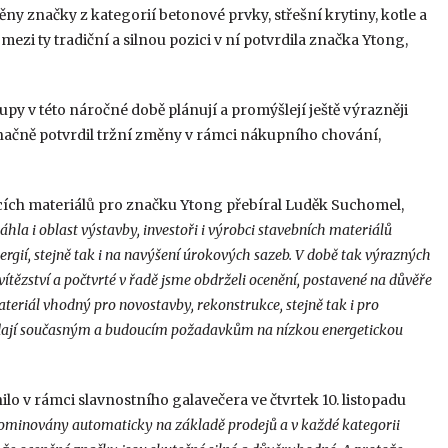
ny značky z kategorií betonové prvky, střešní krytiny, kotle a
mezi ty tradiční a silnou pozici v ní potvrdila značka Ytong,
upy v této náročné době plánují a promýšlejí ještě výrazněji
načně potvrdil tržní změny v rámci nákupního chování,
cích materiálů pro značku Ytong přebíral Luděk Suchomel,
hla i oblast výstavby, investoři i výrobci stavebních materiálů
ergií, stejně tak i na navýšení úrokových sazeb. V době tak výrazných
ítězství a počtvrté v řadě jsme obdrželi ocenění, postavené na důvěře
ateriál vhodný pro novostavby, rekonstrukce, stejně tak i pro
ídají současným a budoucím požadavkům na nízkou energetickou
o v rámci slavnostního galavečera ve čtvrtek 10. listopadu
ominovány automaticky na základě prodejů a v každé kategorii