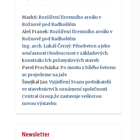
Mark8
:
Rozšíření firemního areálu v
Rožnově pod Radhoštěm
Aleš Franek
:
Rozšíření firemního areálu v
Rožnově pod Radhoštěm
Ing. arch. Lukáš Černý
:
Pěnobeton a jeho
současnost i budoucnost v základových
konstrukcích průmyslových staveb
Pavel Procházka
:
Po mostu z bílého betonu
se projedeme na jaře
Šmejkal Jan
:
Vyjádření Svazu podnikatelů
ve stavebnictví k oznámení společnosti
Central Group,že zastavuje veškerou
novou výstavbu
Newsletter