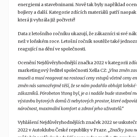
energiemi a stavebninami. Nově tak byly například oceně
bojlery a další. Kategorie zdících materiálů patří naopak 
která ji vyhrála již počtvrté!
Data z letošního ročníku ukazují, že zákazníci si své nák
než v loňském roce. Letošní ročník soutěže také jednoz
reagující na dění ve společnosti.
Ocenění Nejdůvěryhodnější značka 2022 v kategorii zdí
marketingový ředitel společnosti Xella CZ:
„Vlna změn zasá
museli a musí reagovat na rostoucí ceny vstupů včetně ceny en
změn nás samozřejmě těší, že se nám podařilo obhájit loňské v
zákazníků. Pórobeton Ytong byl, je a i nadále bude stavební m
výstavbu bytových domů či nebytových prostor, které odpov
náročnost, maximální komfort a zdraví jeho uživatelů.“
Vyhlášení Nejdůvěryhodnějších značek 2022 se uskutečnil
2022 v Autoklubu České republiky v Praze.
„Značky jsou n