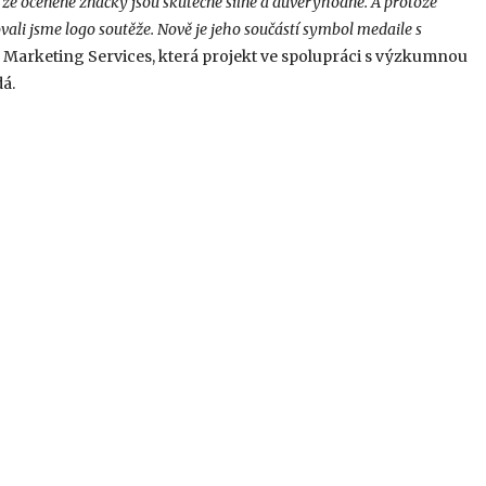
že oceněné značky jsou skutečné silné a důvěryhodné. A protože
vali jsme logo soutěže. Nově je jeho součástí symbol medaile s
 Marketing Services, která projekt ve spolupráci s výzkumnou
á.