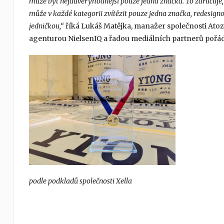
může být nejdůvěryhodnější pouze jedna značka. To zaručuje, 
může v každé kategorii zvítězit pouze jedna značka, redesigno
jedničkou,“
říká Lukáš Matějka, manažer společnosti Atoz
agenturou NielsenIQ a řadou mediálních partnerů pořád
podle podkladů společnosti Xella