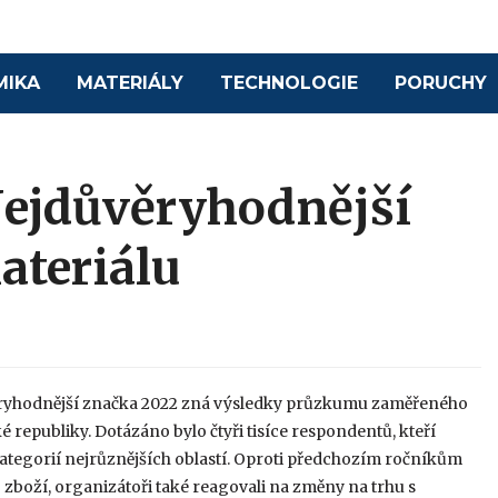
MIKA
MATERIÁLY
TECHNOLOGIE
PORUCHY
 Nejdůvěryhodnější
ateriálu
ryhodnější značka 2022 zná výsledky průzkumu zaměřeného
republiky. Dotázáno bylo čtyři tisíce respondentů, kteří
 kategorií nejrůznějších oblastí. Oproti předchozím ročníkům
 zboží, organizátoři také reagovali na změny na trhu s