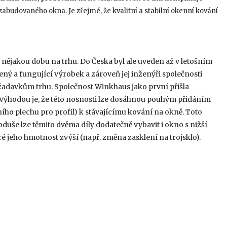
zabudovaného okna. Je zřejmé, že kvalitní a stabilní okenní kování
ž nějakou dobu na trhu. Do Česka byl ale uveden až v letošním
ený a fungující výrobek a zároveň jej inženýři společnosti
žadavkům trhu. Společnost Winkhaus jako první přišla
 Výhodou je, že této nosnosti lze dosáhnou pouhým přidáním
ního plechu pro profil) k stávajícímu kování na okně. Toto
duše lze těmito dvěma díly dodatečně vybavit i okno s nižší
jeho hmotnost zvýší (např. změna zasklení na trojsklo).