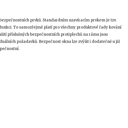
tí bezpečnostních prvků. Standardním uzavíracím prvkem je tzv.
í funkci. To samozřejmě platí pro všechny produktové řady kování
oužití příslušných bezpečnostních protiplechů na rámu jsou
iduálních požadavků. Bezpečnost okna lze zvýšit i dodatečně u již
pečnostní.