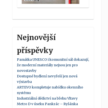
Nejnovější
příspěvky
Památka UNESCO i komunitní sál dokazují,
že moderní materiály nejsou jen pro
novostavby
Dostupné bydlení nevyřeší jen nová
výstavba
ARTEVO kompletuje nabídku okenního
systému
Industriální dědictví na břehu Vltavy
Metro D v úseku Pankrác – Ryšánka