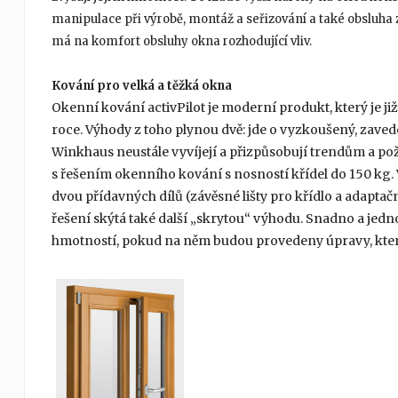
manipulace při výrobě, montáž a seřizování a také obsluha 
má na komfort obsluhy okna rozhodující vliv.
Kování pro velká a těžká okna
Okenní kování activPilot je moderní produkt, který je ji
roce. Výhody z toho plynou dvě: jde o vyzkoušený, zaved
Winkhaus neustále vyvíjejí a přizpůsobují trendům a po
s řešením okenního kování s nosností křídel do 150 kg.
dvou přídavných dílů (závěsné lišty pro křídlo a adaptač
řešení skýtá také další „skrytou“ výhodu. Snadno a jedno
hmotností, pokud na něm budou provedeny úpravy, které 