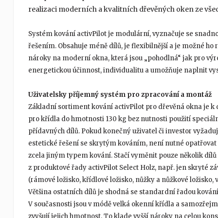
realizaci moderních a kvalitních dřevěných oken ze vše
Systém kování activPilot je modulární, vyznačuje se snadnou
řešením. Obsahuje méně dílů, je flexibilnější a je možné ho
nároky na moderní okna, která jsou „pohodlná“ jak pro výr
energetickou účinnost, individualitu a umožňuje naplnit vy
Uživatelsky příjemný systém pro zpracování a montáž
Základní sortiment kování activPilot pro dřevěná okna je k 
pro křídla do hmotnosti 130 kg bez nutnosti použití speciál
přídavných dílů. Pokud konečný uživatel či investor vyžadu
estetické řešení se skrytým kováním, není nutné opatřovat
zcela jiným typem kování. Stačí vyměnit pouze několik dílů
z produktové řady activPilot Select Holz, např. jen skryté z
(rámové ložisko, křídlové ložisko, nůžky a nůžkové ložisko, vi
Většina ostatních dílů je shodná se standardní řadou kování
V současnosti jsou v módě velká okenní křídla a samozřejmě
zvyšují jejich hmotnost. To klade vyšší nároky na celou ko