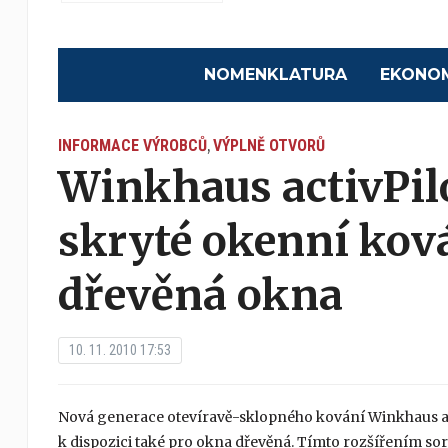
NOMENKLATURA
EKONO
INFORMACE VÝROBCŮ
VÝPLNĚ OTVORŮ
,
Winkhaus activPilo
skryté okenní ková
dřevěná okna
10. 11. 2010 17:53
Nová generace otevíravě-sklopného kování Winkhaus act
k dispozici také pro okna dřevěná. Tímto rozšířením so