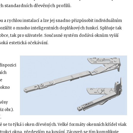
ch standardních dřevěných profilů.
 a rychlou instalací a lze jej snadno přizpůsobit individuálním
 rozšířit o mnoho inteligentních doplňkových funkcí. Splňuje tak
obce, tak pro uživatele. Současně systém dodává oknům vyšší
soká estetická očekávání.
dispozici
ních
je
 okno
ávěsy
z obr.).
.
 se to týká i oken dřevěných. Velké formáty okenních křídel však
nstrukci okna, především na kování. Zároveň se tím komplikuje