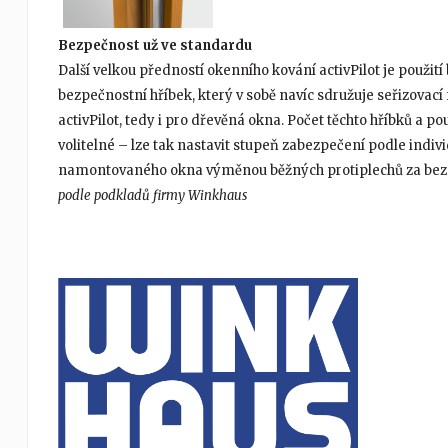
Bezpečnost už ve standardu
Další velkou předností okenního kování activPilot je použi
bezpečnostní hříbek, který v sobě navíc sdružuje seřizovac
activPilot, tedy i pro dřevěná okna. Počet těchto hříbků a p
volitelné – lze tak nastavit stupeň zabezpečení podle indiv
namontovaného okna výměnou běžných protiplechů za bez
podle podkladů firmy Winkhaus