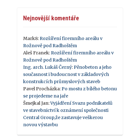
Nejnovější komentáře
Mark8
:
Rozšíření firemního areálu v
Rožnově pod Radhoštěm
Aleš Franek
:
Rozšíření firemního areálu v
Rožnově pod Radhoštěm
Ing. arch. Lukáš Černý
:
Pěnobeton a jeho
současnost i budoucnost v základových
konstrukcích průmyslových staveb
Pavel Procházka
:
Po mostu z bílého betonu
se projedeme na jaře
Šmejkal Jan
:
Vyjádření Svazu podnikatelů
ve stavebnictví k oznámení společnosti
Central Group,že zastavuje veškerou
novou výstavbu