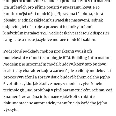
kompletní knihovnu 3D modelů produktů PPR v formátech
rfa určených pro přímé použití v programu Revit. Pro
komfortnější užití modelů je připravena i šablona, která
obsahuje jednak základní uživatelské nastavení, jednak
odpovídající nástroje a pracovní techniky určené
k návrhům instalací TZB. Vedle české verze jsou k dispozici
i anglické a ruské jazykové mutace modelů i šablon.
Podrobné podklady mohou projektanti využít při
modelování v rámci technologie BIM. Building Information
Modeling je informační model budovy, který tuto budovu
realisticky charakterizuje a zároveň jde o cílený modelovací
proces vytváření a správy dat o budově během celého jejího
životního cyklu. Jakékoliv změny v modelu vytvořeného
technologií BIM probíhají v plně parametrickém režimu, což
znamená, že změna informace v jakékoli struktuře
dokumentace se automaticky promítne do každého jejího
výskytu.