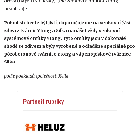
dřeva (např. OSB desky,…) se venkovní omítka Ytong
neaplikuje.
Pokud si chcete být jistí, doporučujeme na venkovní část
zdiva z tvárnic Ytong a Silka nanášet vždy venkovní
systémové omítky Ytong. Tyto omítky jsou v dokonalé
shodě se zdivem a byly vyrobené a odladěné speciálně pro
pórobetonové tvárnice Ytong a vápenopískové tvárnice
Silka.
podle podkladů společnosti Xella
Partneři rubriky