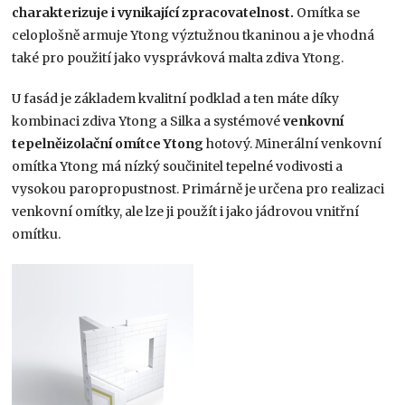
charakterizuje i vynikající zpracovatelnost.
Omítka se
celoplošně armuje Ytong výztužnou tkaninou a je vhodná
také pro použití jako vysprávková malta zdiva Ytong.
U fasád je základem kvalitní podklad a ten máte díky
kombinaci zdiva Ytong a Silka a systémové
venkovní
tepelněizolační omítce Ytong
hotový. Minerální venkovní
omítka Ytong má nízký součinitel tepelné vodivosti a
vysokou paropropustnost. Primárně je určena pro realizaci
venkovní omítky, ale lze ji použít i jako jádrovou vnitřní
omítku.