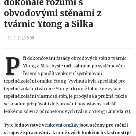
dokonale rozumí s
obvodovými stěnami z
tvárnic Ytong a Silka
30. 3. 2023 8:00
P
ři dokončování fasády obvodových stěn z tvárnic
Ytong a Silka byste měli sáhnout po systémovém
řešení a použít venkovní systémovou
tepelněizolační omítku Ytong. Vyvinutá byla speciálně pro
tepelněizolační tvárnice Ytong a kromě toho, že zvyšuje
tepelněizolační vlastnosti stěn, je prodyšná a pružná, takže
se snadno přizpůsobí dotvarování novostavby, zvlášť
lehkému zdivu z pórobetonových tvárnic Ytong Lambda YQ.
Tyto
jednovrstvé
venkovní omítky
jsou určeny pro ruční i
strojové zpracování a kromě svých funkčních vlastností je