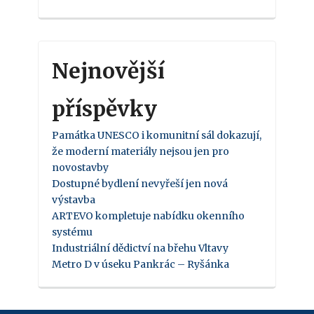
Nejnovější
příspěvky
Památka UNESCO i komunitní sál dokazují,
že moderní materiály nejsou jen pro
novostavby
Dostupné bydlení nevyřeší jen nová
výstavba
ARTEVO kompletuje nabídku okenního
systému
Industriální dědictví na břehu Vltavy
Metro D v úseku Pankrác – Ryšánka