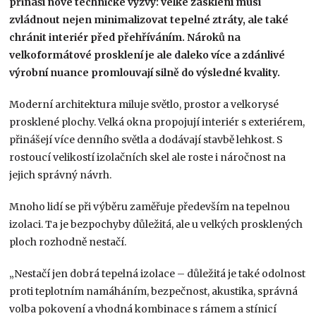
přináší nové technické výzvy: velké zasklení musí
zvládnout nejen minimalizovat tepelné ztráty, ale také
chránit interiér před přehříváním. Nároků na
velkoformátové prosklení je ale daleko více a zdánlivé
výrobní nuance promlouvají silně do výsledné kvality.
Moderní architektura miluje světlo, prostor a velkorysé
prosklené plochy. Velká okna propojují interiér s exteriérem,
přinášejí více denního světla a dodávají stavbě lehkost. S
rostoucí velikostí izolačních skel ale roste i náročnost na
jejich správný návrh.
Mnoho lidí se při výběru zaměřuje především na tepelnou
izolaci. Ta je bezpochyby důležitá, ale u velkých prosklených
ploch rozhodně nestačí.
„Nestačí jen dobrá tepelná izolace – důležitá je také odolnost
proti teplotním namáháním, bezpečnost, akustika, správná
volba pokovení a vhodná kombinace s rámem a stínicí