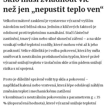
než jen „nepustit teplo ven“
Velkoformátové zasklení je vystaveno výrazně vyšším
nárokům než běžná okna. Jedním z klíčových faktorů je
odolnost proti teplotnímu namáhání. Stačí částečné
zastínění, tmavý rám nebo silné sluneční záření – a na skle
vznikají velké teplotní rozdíly, které mohou vést až k jeho
prasknutí. Velice důležitá je i volba pokovení, která by měla
směřovat k neutrálním protislunečním typům, které právě
výrazně snižují teplotu v izolačním skle a tím pádem snižují
rizika s ní spojená.
Proto je důležité správně volit typ skla a pokovení –
například kalená nebo vrstvená, která lépe odolávají náhlým
změnám teplot i mechanickému zatížení
v kombinaci s neutrálním pokovením s parametrem g ≤ 35
% (doporučená hodnota), které výrazně snižuje teplotní