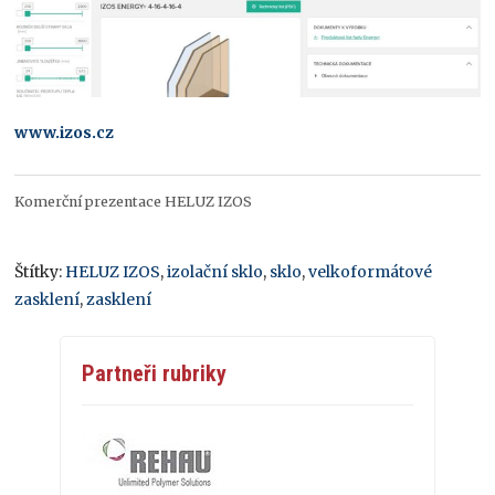
www.izos.cz
Komerční prezentace HELUZ IZOS
Štítky:
HELUZ IZOS
,
izolační sklo
,
sklo
,
velkoformátové
zasklení
,
zasklení
Partneři rubriky