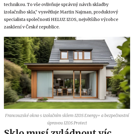
technikou. To vše ovlivňuje správný návrh skladby
izolačního skla,“ vysvětluje Martin Najman, produktový
specialista společnosti HELUZ IZOS, největšího výrobce
zasklení v České republice.
Francouzské okno s izolačním sklem IZOS Energy+ a bezpečnostní
úpravou IZOS Protect
Sklo musí zvládnout víc