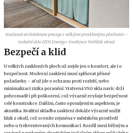
Současná architektura pracuje s velkými prosklenými plochami –
izolační sklo IZOS Energy+ (realizace Vorlíček okna)
Bezpečí a klid
U velkých zasklených ploch už nejde jen o komfort, ale i o
bezpečnost. Moderní zasklení musí splňovat přísné
požadavky – ať už jde o ochranu proti rozbití, nebo
minimalizaci rizika poranění. Vrstvená VSG skla navíc drží
pohromadě i při poškození, což výrazně zvyšuje bezpečnost
celé konstrukce. Dalším, často opomíjeným aspektem, je
akustika. Kvalitní skladba zasklení dokáže výrazně snížit
hluk z okolí, což oceníte zejména v městském prostředí
nebo u frekventovaných komunikací. Rozdíl mezi běžným a