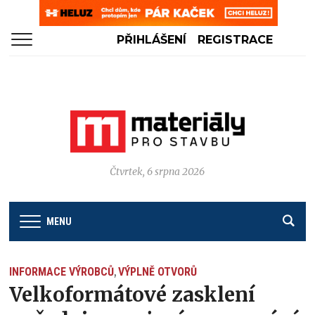
PŘIHLÁŠENÍ
REGISTRACE
Čtvrtek, 6 srpna 2026
MENU
INFORMACE VÝROBCŮ
VÝPLNĚ OTVORŮ
,
Velkoformátové zasklení