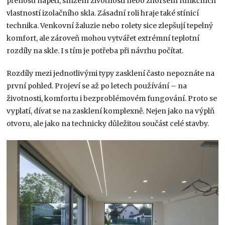
přenosu napětí, snížení životnosti nebo zhoršení funkčních
vlastností izolačního skla. Zásadní roli hraje také stínicí
technika. Venkovní žaluzie nebo rolety sice zlepšují tepelný
komfort, ale zároveň mohou vytvářet extrémní teplotní
rozdíly na skle. I s tím je potřeba při návrhu počítat.
Rozdíly mezi jednotlivými typy zasklení často nepoznáte na
první pohled. Projeví se až po letech používání – na
životnosti, komfortu i bezproblémovém fungování. Proto se
vyplatí, dívat se na zasklení komplexně. Nejen jako na výplň
otvoru, ale jako na technicky důležitou součást celé stavby.