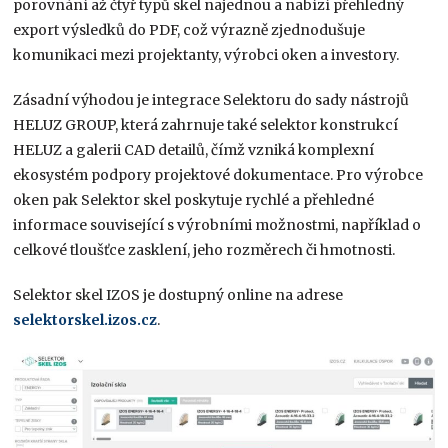
porovnání až čtyř typů skel najednou a nabízí přehledný
export výsledků do PDF, což výrazně zjednodušuje
komunikaci mezi projektanty, výrobci oken a investory.
Zásadní výhodou je integrace Selektoru do sady nástrojů
HELUZ GROUP, která zahrnuje také selektor konstrukcí
HELUZ a galerii CAD detailů, čímž vzniká komplexní
ekosystém podpory projektové dokumentace. Pro výrobce
oken pak Selektor skel poskytuje rychlé a přehledné
informace související s výrobními možnostmi, například o
celkové tloušťce zasklení, jeho rozměrech či hmotnosti.
Selektor skel IZOS je dostupný online na adrese
selektorskel.izos.cz
.