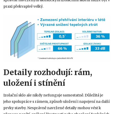
správně navrženým akustickým izolačním sklem může být v
praxi překvapivě velký.
Detaily rozhodují: rám,
uložení i stínění
Izolační sklo ale nikdy nefunguje samostatně. Důležitá je
jeho spolupráce s rámem, způsob uložení i napojení na další
prvky stavby. Nesprávně navržené detaily mohou vést k