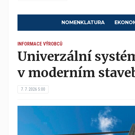
NOMENKLATURA
EKONO
INFORMACE VÝROBCŮ
Univerzální systé
v moderním staveb
7. 7. 2026 5:00