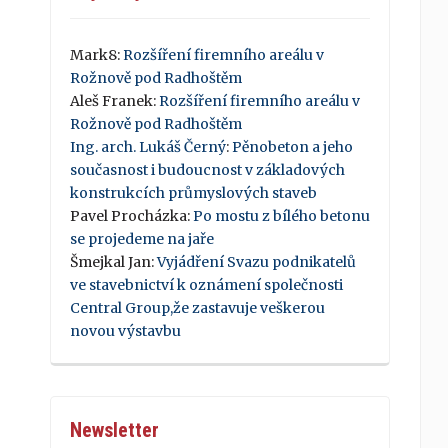
Mark8
:
Rozšíření firemního areálu v
Rožnově pod Radhoštěm
Aleš Franek
:
Rozšíření firemního areálu v
Rožnově pod Radhoštěm
Ing. arch. Lukáš Černý
:
Pěnobeton a jeho
současnost i budoucnost v základových
konstrukcích průmyslových staveb
Pavel Procházka
:
Po mostu z bílého betonu
se projedeme na jaře
Šmejkal Jan
:
Vyjádření Svazu podnikatelů
ve stavebnictví k oznámení společnosti
Central Group,že zastavuje veškerou
novou výstavbu
Newsletter