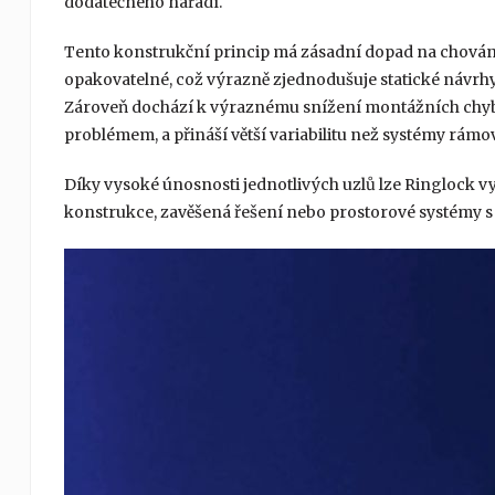
dodatečného nářadí.
Tento konstrukční princip má zásadní dopad na chování 
opakovatelné, což výrazně zjednodušuje statické návrhy
Zároveň dochází k výraznému snížení montážních chyb,
problémem, a přináší větší variabilitu než systémy rámo
Díky vysoké únosnosti jednotlivých uzlů lze Ringlock vyu
konstrukce, zavěšená řešení nebo prostorové systémy s