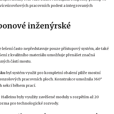
 víceúrovňových pracovních podest a integrovaných
zponové inženýrské
e lešení často nepředstavuje pouze přístupový systém, ale také
šení z kvalitního materiálu umožňuje přenášet značná
ných částí mostu.
sku
byl systém využit pro kompletní obalení pilíře mostní
 konzolových pracovních ploch. Konstrukce umožnila 360°
h sekcí během prací.
v Halleinu byly využity zavěšené moduly s rozpětím až 20
tforma pro technologické rozvody.