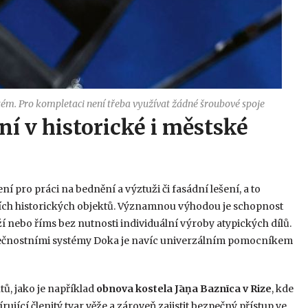
stém. Pro kompletaci není třeba využívat žádné šroubové spoje
ní v historické i městské
í pro práci na bednění a výztuži či fasádní lešení, a to
ích historických objektů. Významnou výhodou je schopnost
 nebo říms bez nutnosti individuální výroby atypických dílů.
pečnostními systémy Doka je navíc univerzálním pomocníkem
ů, jako je například
obnova kostela Jāņa Baznīca v Rize
, kde
jící členitý tvar věže a zároveň zajistit bezpečný přístup ve