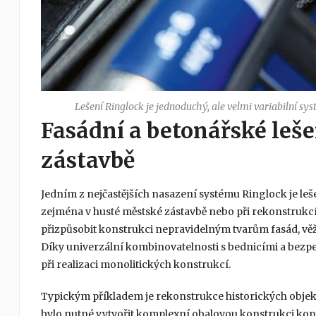
Lešení Ringlock je jednoduchý, ale velmi variabilní sy
Fasádní a betonářské leše
zástavbě
Jedním z nejčastějších nasazení systému Ringlock je lešen
zejména v husté městské zástavbě nebo při rekonstrukc
přizpůsobit konstrukci nepravidelným tvarům fasád, věží
Díky univerzální kombinovatelnosti s bednicími a bez
při realizaci monolitických konstrukcí.
Typickým příkladem je rekonstrukce historických objekt
bylo nutné vytvořit komplexní obalovou konstrukci kopíru