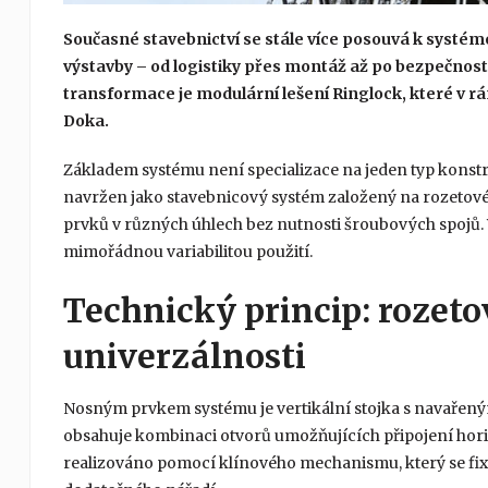
Současné stavebnictví se stále více posouvá k systém
výstavby – od logistiky přes montáž až po bezpečnost 
transformace je modulární lešení Ringlock, které v 
Doka.
Základem systému není specializace na jeden typ konstr
navržen jako stavebnicový systém založený na rozetové
prvků v různých úhlech bez nutnosti šroubových spojů. 
mimořádnou variabilitou použití.
Technický princip: rozetov
univerzálnosti
Nosným prvkem systému je vertikální stojka s navařen
obsahuje kombinaci otvorů umožňujících připojení horiz
realizováno pomocí klínového mechanismu, který se fix