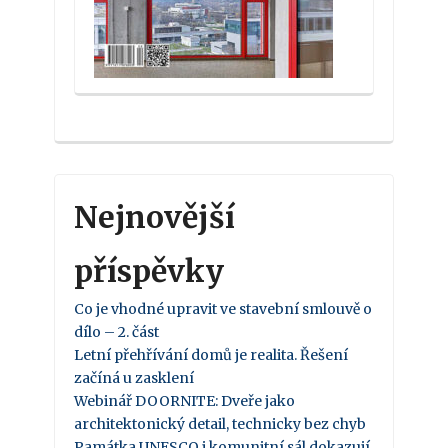
Nejnovější
příspěvky
Co je vhodné upravit ve stavební smlouvě o
dílo – 2. část
Letní přehřívání domů je realita. Řešení
začíná u zasklení
Webinář DOORNITE: Dveře jako
architektonický detail, technicky bez chyb
Památka UNESCO i komunitní sál dokazují,