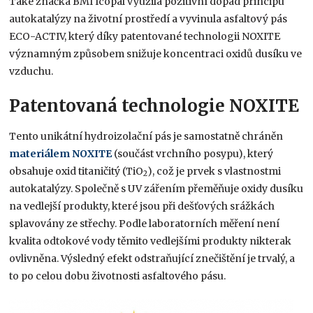
Také značka BMI Icopal využila pozitivní dopad principu
autokatalýzy na životní prostředí a vyvinula asfaltový pás
ECO-ACTIV, který díky patentované technologii NOXITE
významným způsobem snižuje koncentraci oxidů dusíku ve
vzduchu.
Patentovaná technologie NOXITE
Tento unikátní hydroizolační pás je samostatně chráněn
materiálem NOXITE
(součást vrchního posypu), který
obsahuje oxid titaničitý (TiO
), což je prvek s vlastnostmi
2
autokatalýzy. Společně s UV zářením přeměňuje oxidy dusíku
na vedlejší produkty, které jsou při dešťových srážkách
splavovány ze střechy. Podle laboratorních měření není
kvalita odtokové vody těmito vedlejšími produkty nikterak
ovlivněna. Výsledný efekt odstraňující znečištění je trvalý, a
to po celou dobu životnosti asfaltového pásu.