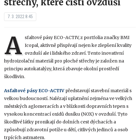
střechy, které čistí ovzduší
7. 3. 2022 8:45
A
sfaltové pásy ECO-ACTIV, z portfolia značky BMI
Icopal, aktivně přispívají nejen ke zlepšení kvality
ovzduší ale i lidského zdraví. Tento inovativní
hydroizolační materiál pro ploché střechy je založen na
principu autokatalýzy, která zbavuje okolní prostředí
škodlivin.
Asfaltové pásy ECO-ACTIV
představují stavební materiál s
velkou budoucností. Nalézají uplatnění zejména ve velkých
městských aglomeracích a v blízkosti dopravních tepen s
vysokou koncentrací oxidů dusíku (NOX) v ovzduší. Tyto
škodlivé látky pronikají do dolních cest dýchacích a
způsobují zdravotní potíže u dětí, citlivých jedinců a osob
trpících astmatem.