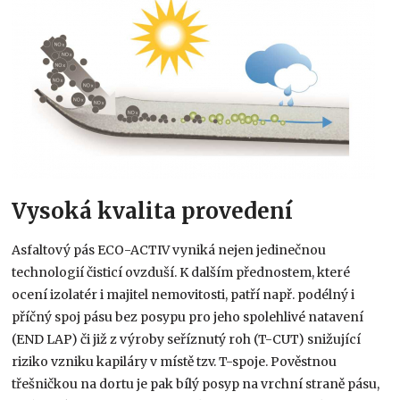
Vysoká kvalita provedení
Asfaltový pás ECO-ACTIV vyniká nejen jedinečnou
technologií čisticí ovzduší. K dalším přednostem, které
ocení izolatér i majitel nemovitosti, patří např. podélný i
příčný spoj pásu bez posypu pro jeho spolehlivé natavení
(END LAP) či již z výroby seříznutý roh (T-CUT) snižující
riziko vzniku kapiláry v místě tzv. T-spoje. Pověstnou
třešničkou na dortu je pak bílý posyp na vrchní straně pásu,