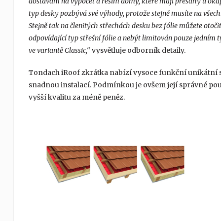
dostávám na výpočet a řeším domy, které mají přesahy u okapů
typ desky pozbývá své výhody, protože stejně musíte na všechna
Stejně tak na členitých střechách desku bez fólie můžete otoči
odpovídající typ střešní fólie a nebýt limitován pouze jedním t
ve variantě Classic,“
vysvětluje odborník detaily.
Tondach iRoof zkrátka nabízí vysoce funkční unikátní s
snadnou instalací. Podmínkou je ovšem její správné pou
vyšší kvalitu za méně peněz.