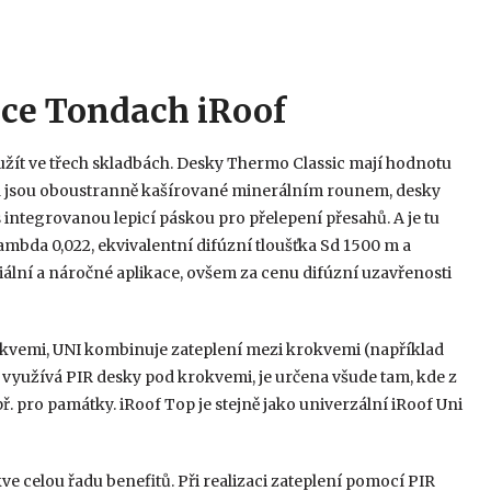
ace Tondach iRoof
oužít ve třech skladbách. Desky Thermo Classic mají hodnotu
m a jsou oboustranně kašírované minerálním rounem, desky
 integrovanou lepicí páskou pro přelepení přesahů. A je tu
ambda 0,022, ekvivalentní difúzní tloušťka Sd 1500 m a
ální a náročné aplikace, ovšem za cenu difúzní uzavřenosti
rokvemi, UNI kombinuje zateplení mezi krokvemi (například
 využívá PIR desky pod krokvemi, je určena všude tam, kde z
. pro památky. iRoof Top je stejně jako univerzální iRoof Uni
e celou řadu benefitů. Při realizaci zateplení pomocí PIR