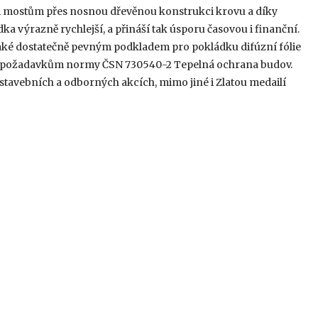
m mostům přes nosnou dřevěnou konstrukci krovu a díky
výrazně rychlejší, a přináší tak úsporu časovou i finanční.
 také dostatečně pevným podkladem pro pokládku difúzní fólie
je požadavkům normy ČSN 730540-2 Tepelná ochrana budov.
stavebních a odborných akcích, mimo jiné i Zlatou medailí