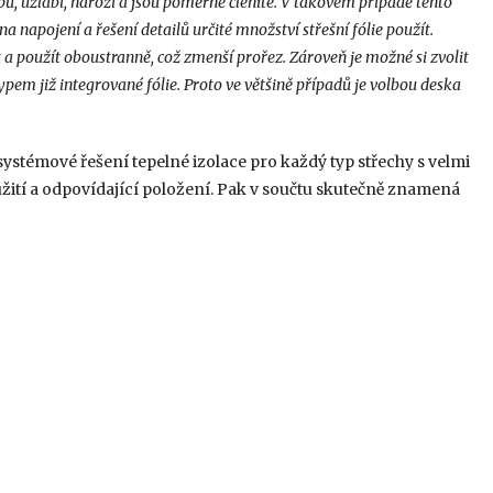
, úžlabí, nároží a jsou poměrně členité. V takovém případě tento
 napojení a řešení detailů určité množství střešní fólie použít.
t a použít oboustranně, což zmenší prořez. Zároveň je možné si zvolit
ypem již integrované fólie. Proto ve většině případů je volbou deska
ystémové řešení tepelné izolace pro každý typ střechy s velmi
žití a odpovídající položení. Pak v součtu skutečně znamená