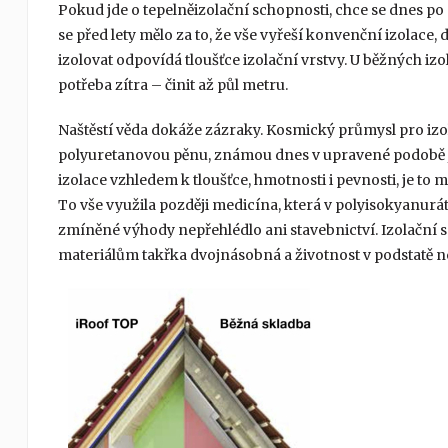
Pokud jde o tepelněizolační schopnosti, chce se dnes po st
se před lety mělo za to, že vše vyřeší konvenční izolace,
izolovat odpovídá tloušťce izolační vrstvy. U běžných izo
potřeba zítra – činit až půl metru.
Naštěstí věda dokáže zázraky. Kosmický průmysl pro izo
polyuretanovou pěnu, známou dnes v upravené podobě j
izolace vzhledem k tloušťce, hmotnosti i pevnosti, je to
To vše využila později medicína, která v polyisokyanurát
zmíněné výhody nepřehlédlo ani stavebnictví. Izolační s
materiálům takřka dvojnásobná a životnost v podstatě