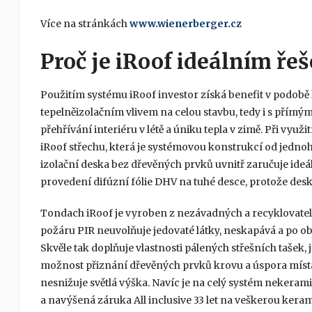
Více na stránkách
www.wienerberger.cz
Proč je iRoof ideálním ře
Použitím systému iRoof investor získá benefit v podob
tepelněizolačním vlivem na celou stavbu, tedy i s přímý
přehřívání interiéru v létě a úniku tepla v zimě. Při vy
iRoof střechu, která je systémovou konstrukcí od jednoh
izolační deska bez dřevěných prvků uvnitř zaručuje ideá
provedení difúzní fólie DHV na tuhé desce, protože desky 
Tondach iRoof je vyroben z nezávadných a recyklovateln
požáru PIR neuvolňuje jedovaté látky, neskapává a po obh
Skvěle tak doplňuje vlastnosti pálených střešních tašek, 
možnost přiznání dřevěných prvků krovu a úspora místa
nesnižuje světlá výška. Navíc je na celý systém nekera
a navýšená záruka All inclusive 33 let na veškerou keram