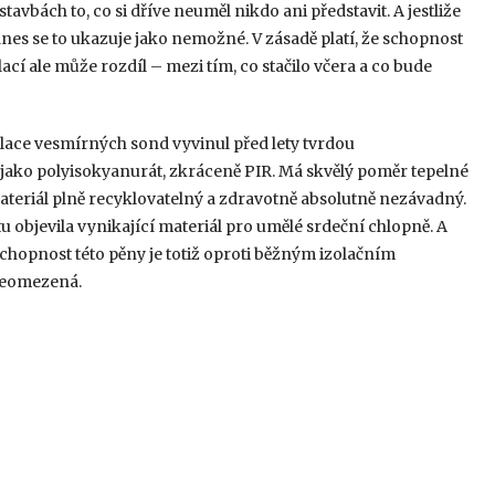
avbách to, co si dříve neuměl nikdo ani představit. A jestliže
 dnes se to ukazuje jako nemožné. V zásadě platí, že schopnost
lací ale může rozdíl – mezi tím, co stačilo včera a co bude
lace vesmírných sond vyvinul před lety tvrdou
ako polyisokyanurát, zkráceně PIR. Má skvělý poměr tepelné
 materiál plně recyklovatelný a zdravotně absolutně nezávadný.
u objevila vynikající materiál pro umělé srdeční chlopně. A
chopnost této pěny je totiž oproti běžným izolačním
 neomezená.