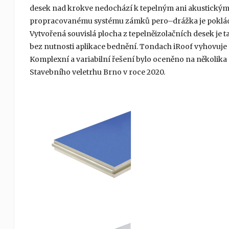
desek nad krokve nedochází k tepelným ani akustický
propracovanému systému zámků pero–drážka je pokládka 
Vytvořená souvislá plocha z tepelněizolačních desek je
bez nutnosti aplikace bednění. Tondach iRoof vyhovu
Komplexní a variabilní řešení bylo oceněno na několika 
Stavebního veletrhu Brno v roce 2020.