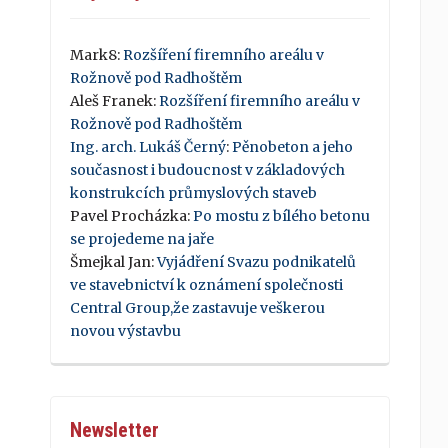
Mark8
:
Rozšíření firemního areálu v
Rožnově pod Radhoštěm
Aleš Franek
:
Rozšíření firemního areálu v
Rožnově pod Radhoštěm
Ing. arch. Lukáš Černý
:
Pěnobeton a jeho
současnost i budoucnost v základových
konstrukcích průmyslových staveb
Pavel Procházka
:
Po mostu z bílého betonu
se projedeme na jaře
Šmejkal Jan
:
Vyjádření Svazu podnikatelů
ve stavebnictví k oznámení společnosti
Central Group,že zastavuje veškerou
novou výstavbu
Newsletter