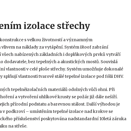
šením izolace střechy
ě konstrukce s velkou životností a významným
m vlivem na náklady za vytápění. Systém iRoof zabrání
užití všech nabízených základních i doplňkových prvků vytváří
o dodavatele, bez tepelných a akustických mostů. Souvislá
lní vlastnosti v celé ploše střechy. Systém umožňuje dokonalé
splňují vlastnosti tvarově stálé tepelné izolace pod fólii DHV.
ých tepelněizolačních materiálů odolných vůči ohni. Při
oření a vytvoření uhlíkové krusty se požár již dále nešíří.
jejich přírodní podstatu a barevnou stálost. Další výhodou je
 v podkroví – umístěním tepelné izolace nad krokve se
mického příslušenství poskytována nadstandardní 10letá záruka
iku na střeše.