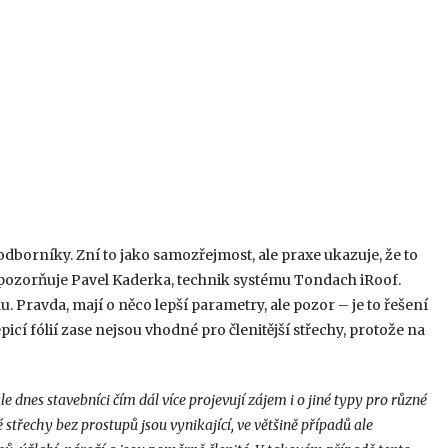
 odborníky. Zní to jako samozřejmost, ale praxe ukazuje, že to
ozorňuje Pavel Kaderka, technik systému Tondach iRoof.
. Pravda, mají o něco lepší parametry, ale pozor – je to řešení
í fólií zase nejsou vhodné pro členitější střechy, protože na
e dnes stavebníci čím dál více projevují zájem i o jiné typy pro různé
 střechy bez prostupů jsou vynikající, ve většině případů ale