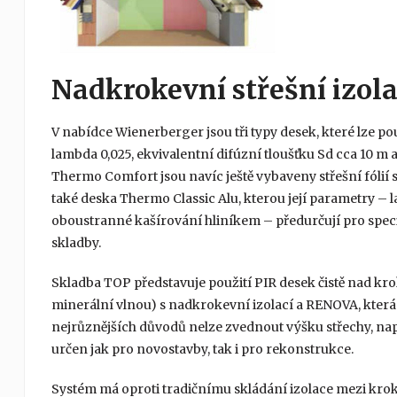
Nadkrokevní střešní izol
V nabídce Wienerberger jsou tři typy desek, které lze p
lambda 0,025, ekvivalentní difúzní tloušťku Sd cca 10 
Thermo Comfort jsou navíc ještě vybaveny střešní fólií s
také deska Thermo Classic Alu, kterou její parametry – l
oboustranné kašírování hliníkem – předurčují pro speci
skladby.
Skladba TOP představuje použití PIR desek čistě nad k
minerální vlnou) s nadkrokevní izolací a RENOVA, která
nejrůznějších důvodů nelze zvednout výšku střechy, např
určen jak pro novostavby, tak i pro rekonstrukce.
Systém má oproti tradičnímu skládání izolace mezi krokv