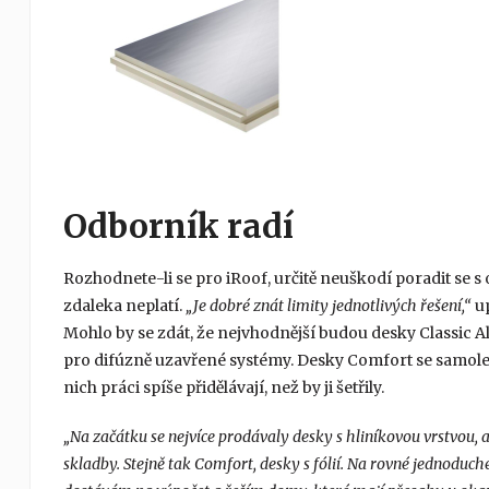
Odborník radí
Rozhodnete-li se pro iRoof, určitě neuškodí poradit se s
zdaleka neplatí.
„Je dobré znát limity jednotlivých řešení,“
up
Mohlo by se zdát, že nejvhodnější budou desky Classic Alu
pro difúzně uzavřené systémy. Desky Comfort se samolepic
nich práci spíše přidělávají, než by ji šetřily.
„Na začátku se nejvíce prodávaly desky s hliníkovou vrstvou, al
skladby. Stejně tak Comfort, desky s fólií. Na rovné jednoduché