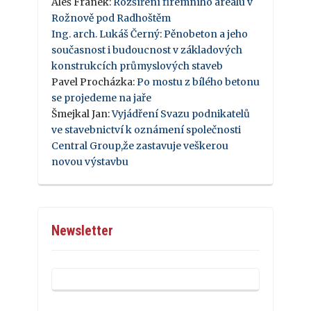
Aleš Franek
:
Rozšíření firemního areálu v
Rožnově pod Radhoštěm
Ing. arch. Lukáš Černý
:
Pěnobeton a jeho
současnost i budoucnost v základových
konstrukcích průmyslových staveb
Pavel Procházka
:
Po mostu z bílého betonu
se projedeme na jaře
Šmejkal Jan
:
Vyjádření Svazu podnikatelů
ve stavebnictví k oznámení společnosti
Central Group,že zastavuje veškerou
novou výstavbu
Newsletter