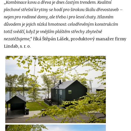
„
Kombinace kovu a dřeva je dnes častým trendem. Kvalitní
plechové střešní krytiny se hodí pro širokou škálu dřevostaveb –
nejen pro rodinné domy, ale třeba i pro lesní chaty. Hlavním
důvodem je jejich nízká hmotnost: celodřevěným konstrukcím
totiž svědčí, když je vnějším pláštěm střechy zbytečně
nezatěžujeme,“
říká Štěpán Lášek, produktový manažer firmy
Lindab, s. r. o.