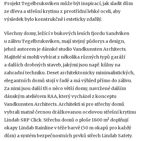
Projekt Tegelbruksviken může být inspirací, jak sladit dům
ze dřeva a střešní krytinu z prvotřídní lehké oceli, aby
výsledek bylo konstrukčně i esteticky zdařilý.
Všechny domy, ležící v bukových lesích fjordu Sandviken
u zálivu Tegelbruksviken, mají stejný půdorys a design,
jehož autorem je dánské studio Vandkunsten Architects.
Majitelé si mohli vybírat z několika různých typů garáží
a dalších drobných staveb, jakými jsou např. kůlny na
zahradní techniku. Deset architektonicky minimalistických,
elegantních domů stojí v řadě a má výhled přímo do zálivu.
Za nimi jsou další tři o něco větší domy, navržené dalším
dánským ateliérem RAA, který vycházel z konceptu
Vandkunsten Architects. Architekti si pro střechy domů
vybrali matně černou drážkovanou ocelovou střešní krytinu
Lindab SRP Click. Střechu domů o ploše 1800 m² doplňují
okapy Lindab Rainline v téže barvě (50 m okapů pro každý
dům) a systém bezpečnostních prvků střech Lindab Safety.