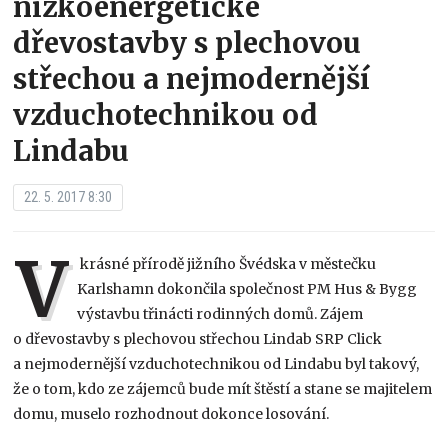
nízkoenergetické
dřevostavby s plechovou
střechou a nejmodernější
vzduchotechnikou od
Lindabu
22. 5. 2017 8:30
V
krásné přírodě jižního Švédska v městečku
Karlshamn dokončila společnost PM Hus & Bygg
výstavbu třinácti rodinných domů. Zájem
o dřevostavby s plechovou střechou Lindab SRP Click
a nejmodernější vzduchotechnikou od Lindabu byl takový,
že o tom, kdo ze zájemců bude mít štěstí a stane se majitelem
domu, muselo rozhodnout dokonce losování.