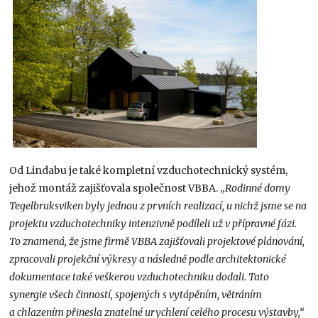
Od Lindabu je také kompletní vzduchotechnický systém,
jehož montáž zajišťovala společnost VBBA. „
Rodinné domy
Tegelbruksviken byly jednou z prvních realizací, u nichž jsme se na
projektu vzduchotechniky intenzivně podíleli už v přípravné fázi.
To znamená, že jsme firmě VBBA zajišťovali projektové plánování,
zpracovali projekční výkresy a následně podle architektonické
dokumentace také veškerou vzduchotechniku dodali. Tato
synergie všech činností, spojených s vytápěním, větráním
a chlazením přinesla znatelné urychlení celého procesu výstavby,“