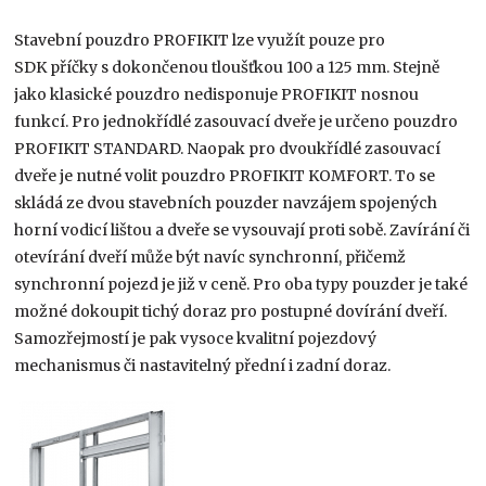
Stavební pouzdro PROFIKIT lze využít pouze pro
SDK příčky s dokončenou tloušťkou 100 a 125 mm. Stejně
jako klasické pouzdro nedisponuje PROFIKIT nosnou
funkcí. Pro jednokřídlé zasouvací dveře je určeno pouzdro
PROFIKIT STANDARD. Naopak pro dvoukřídlé zasouvací
dveře je nutné volit pouzdro PROFIKIT KOMFORT. To se
skládá ze dvou stavebních pouzder navzájem spojených
horní vodicí lištou a dveře se vysouvají proti sobě. Zavírání či
otevírání dveří může být navíc synchronní, přičemž
synchronní pojezd je již v ceně. Pro oba typy pouzder je také
možné dokoupit tichý doraz pro postupné dovírání dveří.
Samozřejmostí je pak vysoce kvalitní pojezdový
mechanismus či nastavitelný přední i zadní doraz.