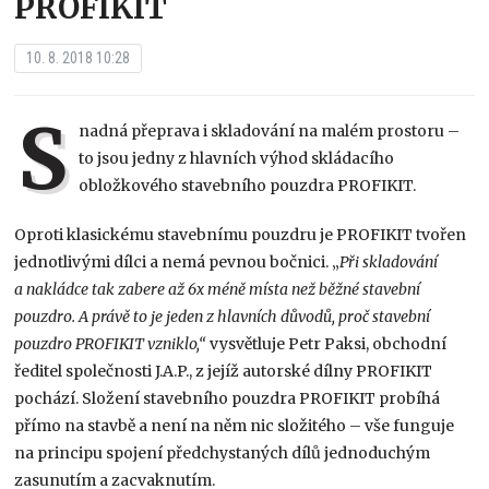
PROFIKIT
10. 8. 2018 10:28
S
nadná přeprava i skladování na malém prostoru –
to jsou jedny z hlavních výhod skládacího
obložkového stavebního pouzdra PROFIKIT.
Oproti klasickému stavebnímu pouzdru je PROFIKIT tvořen
jednotlivými dílci a nemá pevnou bočnici. „
Při skladování
a nakládce tak zabere až 6x méně místa než běžné stavební
pouzdro. A právě to je jeden z hlavních důvodů, proč stavební
pouzdro PROFIKIT vzniklo,“
vysvětluje Petr Paksi, obchodní
ředitel společnosti J.A.P., z jejíž autorské dílny PROFIKIT
pochází. Složení stavebního pouzdra PROFIKIT probíhá
přímo na stavbě a není na něm nic složitého – vše funguje
na principu spojení předchystaných dílů jednoduchým
zasunutím a zacvaknutím.