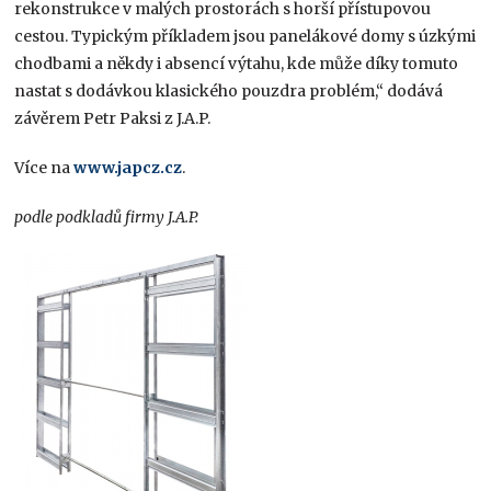
rekonstrukce v malých prostorách s horší přístupovou
cestou. Typickým příkladem jsou panelákové domy s úzkými
chodbami a někdy i absencí výtahu, kde může díky tomuto
nastat s dodávkou klasického pouzdra problém,“ dodává
závěrem Petr Paksi z J.A.P.
Více na
www.japcz.cz
.
podle podkladů firmy J.A.P.