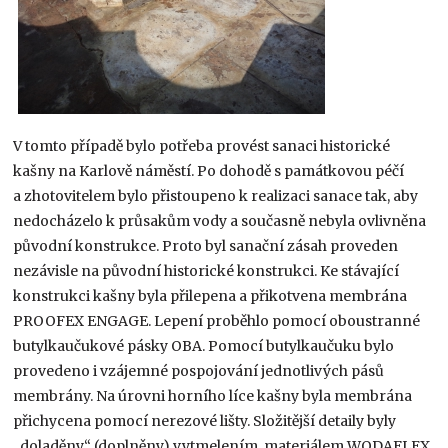
V tomto případě bylo potřeba provést sanaci historické
kašny na Karlově náměstí. Po dohodě s památkovou péčí
a zhotovitelem bylo přistoupeno k realizaci sanace tak, aby
nedocházelo k průsakům vody a současně nebyla ovlivněna
původní konstrukce. Proto byl sanační zásah proveden
nezávisle na původní historické konstrukci. Ke stávající
konstrukci kašny byla přilepena a přikotvena membrána
PROOFEX ENGAGE. Lepení proběhlo pomocí oboustranné
butylkaučukové pásky OBA. Pomocí butylkaučuku bylo
provedeno i vzájemné pospojování jednotlivých pásů
membrány. Na úrovni horního líce kašny byla membrána
přichycena pomocí nerezové lišty. Složitější detaily byly
„doladěny“ (doplněny) vytmelením, materiálem WODAFLEX