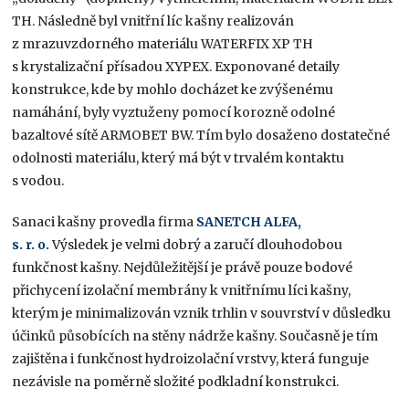
TH. Následně byl vnitřní líc kašny realizován
z mrazuvzdorného materiálu WATERFIX XP TH
s krystalizační přísadou XYPEX. Exponované detaily
konstrukce, kde by mohlo docházet ke zvýšenému
namáhání, byly vyztuženy pomocí korozně odolné
bazaltové sítě ARMOBET BW. Tím bylo dosaženo dostatečné
odolnosti materiálu, který má být v trvalém kontaktu
s vodou.
Sanaci kašny provedla firma
SANETCH ALFA,
s. r. o.
Výsledek je velmi dobrý a zaručí dlouhodobou
funkčnost kašny. Nejdůležitější je právě pouze bodové
přichycení izolační membrány k vnitřnímu líci kašny,
kterým je minimalizován vznik trhlin v souvrství v důsledku
účinků působících na stěny nádrže kašny. Současně je tím
zajištěna i funkčnost hydroizolační vrstvy, která funguje
nezávisle na poměrně složité podkladní konstrukci.