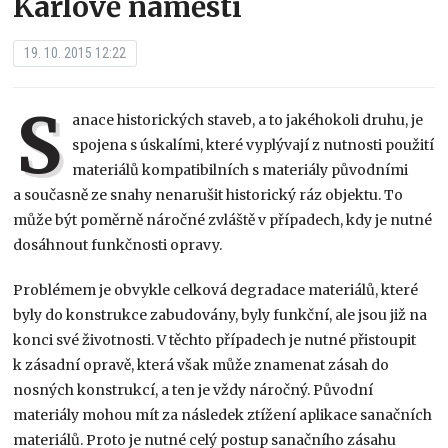
Karlově náměstí
19. 10. 2015 12:22
S
anace historických staveb, a to jakéhokoli druhu, je
spojena s úskalími, které vyplývají z nutnosti použití
materiálů kompatibilních s materiály původními
a současně ze snahy nenarušit historický ráz objektu. To
může být poměrně náročné zvláště v případech, kdy je nutné
dosáhnout funkčnosti opravy.
Problémem je obvykle celková degradace materiálů, které
byly do konstrukce zabudovány, byly funkční, ale jsou již na
konci své životnosti. V těchto případech je nutné přistoupit
k zásadní opravě, která však může znamenat zásah do
nosných konstrukcí, a ten je vždy náročný. Původní
materiály mohou mít za následek ztížení aplikace sanačních
materiálů. Proto je nutné celý postup sanačního zásahu