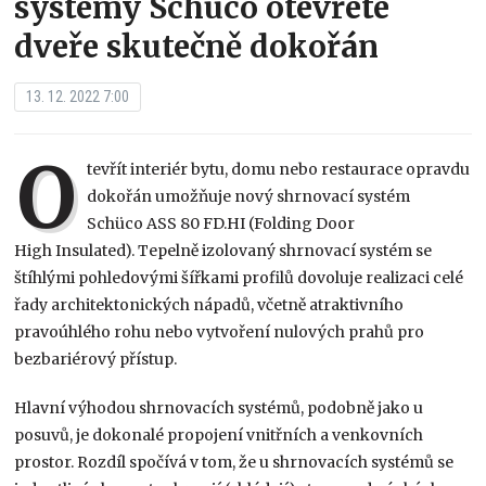
systémy Schüco otevřete
dveře skutečně dokořán
13. 12. 2022 7:00
O
tevřít interiér bytu, domu nebo restaurace opravdu
dokořán umožňuje nový shrnovací systém
Schüco ASS 80 FD.HI (Folding Door
High Insulated). Tepelně izolovaný shrnovací systém se
štíhlými pohledovými šířkami profilů dovoluje realizaci celé
řady architektonických nápadů, včetně atraktivního
pravoúhlého rohu nebo vytvoření nulových prahů pro
bezbariérový přístup.
Hlavní výhodou shrnovacích systémů, podobně jako u
posuvů, je dokonalé propojení vnitřních a venkovních
prostor. Rozdíl spočívá v tom, že u shrnovacích systémů se