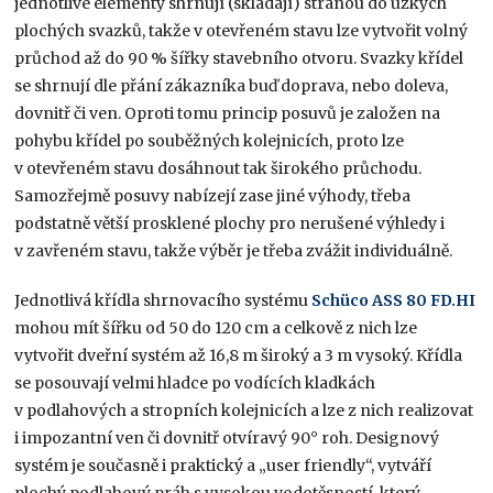
jednotlivé elementy shrnují (skládají) stranou do úzkých
plochých svazků, takže v otevřeném stavu lze vytvořit volný
průchod až do 90 % šířky stavebního otvoru. Svazky křídel
se shrnují dle přání zákazníka buď doprava, nebo doleva,
dovnitř či ven. Oproti tomu princip posuvů je založen na
pohybu křídel po souběžných kolejnicích, proto lze
v otevřeném stavu dosáhnout tak širokého průchodu.
Samozřejmě posuvy nabízejí zase jiné výhody, třeba
podstatně větší prosklené plochy pro nerušené výhledy i
v zavřeném stavu, takže výběr je třeba zvážit individuálně.
Jednotlivá křídla shrnovacího systému
Schüco ASS 80 FD.HI
mohou mít šířku od 50 do 120 cm a celkově z nich lze
vytvořit dveřní systém až 16,8 m široký a 3 m vysoký. Křídla
se posouvají velmi hladce po vodících kladkách
v podlahových a stropních kolejnicích a lze z nich realizovat
i impozantní ven či dovnitř otvíravý 90° roh. Designový
systém je současně i praktický a „user friendly“, vytváří
plochý podlahový práh s vysokou vodotěsností, který