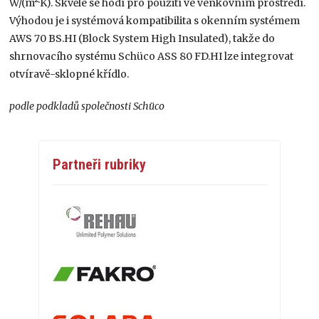
W/(m²·K). Skvěle se hodí pro použití ve venkovním prostředí.
Výhodou je i systémová kompatibilita s okenním systémem
AWS 70 BS.HI (Block System High Insulated), takže do
shrnovacího systému Schüco ASS 80 FD.HI lze integrovat
otvíravě-sklopné křídlo.
podle podkladů společnosti Schüco
Partneři rubriky