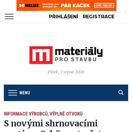
PŘIHLÁŠENÍ
REGISTRACE
Pátek, 7 srpna 2026
MENU
INFORMACE VÝROBCŮ
VÝPLNĚ OTVORŮ
,
S novými shrnovacími