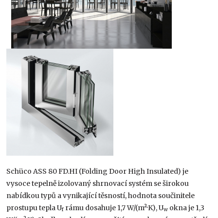
Schüco ASS 80 FD.HI (Folding Door High Insulated) je
vysoce tepelně izolovaný shrnovací systém se širokou
nabídkou typů a vynikající těsností, hodnota součinitele
prostupu tepla U
rámu dosahuje 1,7 W/(m²·K), U
okna je 1,3
f
w