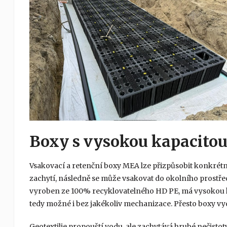
Boxy s vysokou kapacitou
Vsakovací a retenční boxy MEA lze přizpůsobit konkré
zachytí, následně se může vsakovat do okolního prostře
vyroben ze 100% recyklovatelného HD PE, má vysokou ka
tedy možné i bez jakékoliv mechanizace. Přesto boxy vyd
Geotextilie propouští vodu, ale zachytává hrubé nečisto