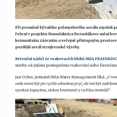
Při proměně bývalého průmyslového areálu mysleli pr
řešení v projektu Manufaktúra Bernolákovo mění bro
komunitním zázemím a veřejně přístupným prostorem
pozdější areál strojírenské výroby.
Retenční nádrž ze vsakovacích bloků MEA FRAENKIS
stavby a k jejímu postupnému vsakování nebo řízeném
Jan Ochec, jednatel MEA Water Management říká: „
U rev
voda nemá být jen rychle odvedena pryč, ale má být zadržena
vysokou kapacitou, nízkou hmotností a rychlou montáží
.“