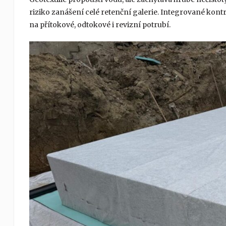
riziko zanášení celé retenční galerie. Integrované kontro
na přítokové, odtokové i revizní potrubí.