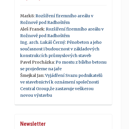
Mark8
:
Rozšíření firemního areálu v
Rožnově pod Radhoštěm
Aleš Franek
:
Rozšíření firemního areálu v
Rožnově pod Radhoštěm
Ing. arch. Lukáš Černý
:
Pěnobeton a jeho
současnost i budoucnost v základových
konstrukcích průmyslových staveb
Pavel Procházka
:
Po mostu z bílého betonu
se projedeme na jaře
Šmejkal Jan
:
Vyjádření Svazu podnikatelů
ve stavebnictví k oznámení společnosti
Central Group,že zastavuje veškerou
novou výstavbu
Newsletter