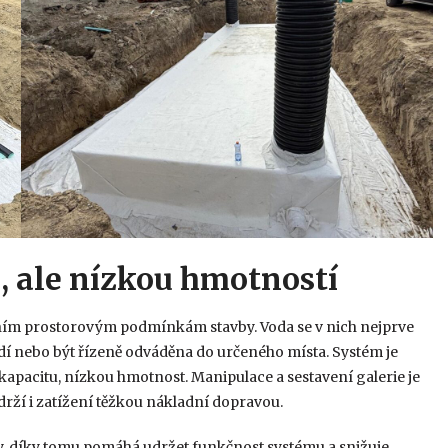
, ale nízkou hmotností
tním prostorovým podmínkám stavby. Voda se v nich nejprve
dí nebo být řízeně odváděna do určeného místa. Systém je
pacitu, nízkou hmotnost. Manipulace a sestavení galerie je
rží i zatížení těžkou nákladní dopravou.
ty, díky tomu pomáhá udržet funkčnost systému a snižuje