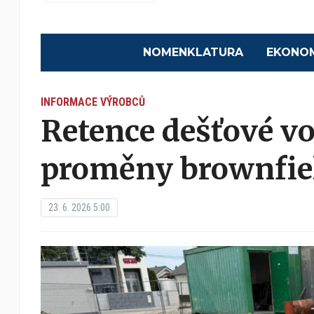
NOMENKLATURA
EKONO
INFORMACE VÝROBCŮ
Retence dešťové vo
proměny brownfie
23. 6. 2026 5:00