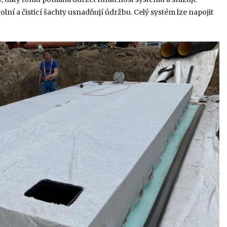
lní a čisticí šachty usnadňují údržbu. Celý systém lze napojit