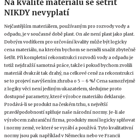
Na kvalitě materiálu se šetřit
NIKDY nevyplatí
Nejčastějším materiálem, používaným pro rozvody vody a
odpadu, je v současné době plast. On ale není plast jako plast.
Dobrým vodítkem pro určování kvality může být logicky
cena materiálu, na kterém bychom se neměli snažit zbytečně
šetřit. Při kompletní rekonstrukci rozvodů vody a odpadu je
totiž nejdražší samotná práce, takže i pokud bychom zvolili
materiál dvakrát tak drahý, na celkové ceně za rekonstrukci
se to projeví navýšením zhruba o 5 – 6 %! Cena samozřejmě
z logiky věci není jediným ukazatelem, sledujme proto
dostupné parametry, které výrobce materiálu deklaruje.
Prodává-li se produkt na českém trhu, s největší
pravděpodobností splňuje naše národní normy. Je-li ale
výrobcem zahraniční firma, produkty musí logicky splňovat
i normy země, ve které se vyrábí a používá. Tyto kvalitativní
normy jsou pak například v Německu nebo ve Francii