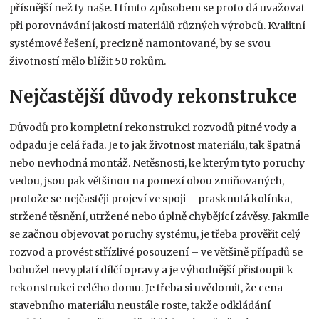
přísnější než ty naše. I tímto způsobem se proto dá uvažovat
při porovnávání jakostí materiálů různých výrobců. Kvalitní
systémové řešení, precizně namontované, by se svou
životností mělo blížit 50 rokům.
Nejčastější důvody rekonstrukce
Důvodů pro kompletní rekonstrukci rozvodů pitné vody a
odpadu je celá řada. Je to jak životnost materiálu, tak špatná
nebo nevhodná montáž. Netěsnosti, ke kterým tyto poruchy
vedou, jsou pak většinou na pomezí obou zmiňovaných,
protože se nejčastěji projeví ve spoji – prasknutá kolínka,
stržené těsnění, utržené nebo úplně chybějící závěsy. Jakmile
se začnou objevovat poruchy systému, je třeba prověřit celý
rozvod a provést střízlivé posouzení – ve většině případů se
bohužel nevyplatí dílčí opravy a je výhodnější přistoupit k
rekonstrukci celého domu. Je třeba si uvědomit, že cena
stavebního materiálu neustále roste, takže odkládání