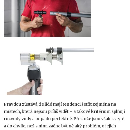
Pravdou zůstává, že lidé mají tendenci šetřit zejména na
místech, která nejsou příliš vidět – a takové kritérium splňují
rozvody vody a odpadu perfektně. Přestože jsou však skryté
a do chvíle, než s nimi začne být nějaký problém, o jejich