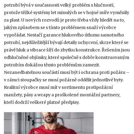
potrubí bývá v současnosti velký problém s hlučností,
protože těžké systémy let minulých se v hojné míře vyměnily
za plast. U nových rozvodů je proto třeba vždy hledět na to,
jakým způsobem se s tímto problémem snaží výrobce
vypořádat. Nestačí garance hlukového útlumu samotného
potrubí, nejdůležitější bývají detaily uchycení, skrze které se
právě hluk a vibrace šíří do zbytku konstrukce. Řešením jsou
odhlučněné objímky, které společně s dobře konstruovaným
potrubím dokážou těmto problémům zamezit.
Nezanedbatelnou součástí musí být i ochrana proti požáru –
v rámci stoupačky se musí požárně oddělit jednotlivé byty.
Kvalitní výrobce musí mít v sortimentu protipožární
manžety, pásy a wrapy a proškolené montážní partnery,
kteří dodrží veškeré platné předpisy.