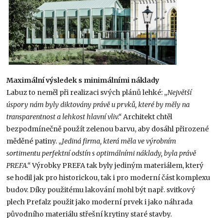
Maximální výsledek s minimálními náklady
Labuz to neměl při realizaci svých plánů lehké: „
Největší
úspory nám byly diktovány právě u prvků, které by měly na
transparentnost a lehkost hlavní vliv.“
Architekt chtěl
bezpodmínečně použít zelenou barvu, aby dosáhl přirozené
měděné patiny. „
Jediná firma, která měla ve výrobním
sortimentu perfektní odstín s optimálními náklady, byla právě
PREFA.“
Výrobky PREFA tak byly jediným materiálem, který
se hodil jak pro historickou, tak i pro moderní část komplexu
budov. Díky použitému lakování mohl být např. svitkový
plech Prefalz použit jako moderní prvek i jako náhrada
původního materiálu střešní krytiny staré stavby.