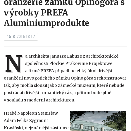
oranžérie zámku Opinogóra s
výrobky PREFA
Aluminiumprodukte
15. 8. 2016 13:17
N
a architekta Janusze Labuze z architektonické
společnosti Plockie Prakownie Projektowe
a firmě PREFA připadl nelehký úkol dřívější
oranžérii novogotického zámku Opinogóra zrekonstruovat
tak, aby mohla sloužit jako zámecké muzeum, které nebude
postrádat dřívější romantický ráz, a přitom bude plně
v souladu s moderní architekturou.
Hrabě Napoleon
Stanisław
Adam Feliks Zygmunt
Krasiński, nejznámější zástupce