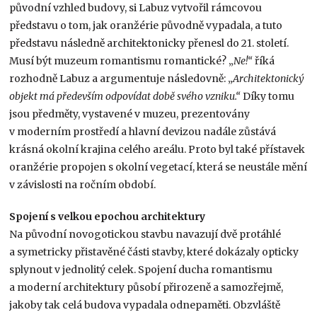
původní vzhled budovy, si Labuz vytvořil rámcovou
představu o tom, jak oranžérie původně vypadala, a tuto
představu následně architektonicky přenesl do 21. století.
Musí být muzeum romantismu romantické? „
Ne!“
říká
rozhodně Labuz a argumentuje následovně: „
Architektonický
objekt má především odpovídat době svého vzniku.“
Díky tomu
jsou předměty, vystavené v muzeu, prezentovány
v moderním prostředí a hlavní devizou nadále zůstává
krásná okolní krajina celého areálu. Proto byl také přístavek
oranžérie propojen s okolní vegetací, která se neustále mění
v závislosti na ročním období.
Spojení s velkou epochou architektury
Na původní novogotickou stavbu navazují dvě protáhlé
a symetricky přistavěné části stavby, které dokázaly opticky
splynout v jednolitý celek. Spojení ducha romantismu
a moderní architektury působí přirozeně a samozřejmě,
jakoby tak celá budova vypadala odnepaměti. Obzvláště