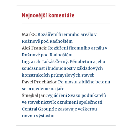
Nejnovější komentáře
Mark8
:
Rozšíření firemního areálu v
Rožnově pod Radhoštěm
Aleš Franek
:
Rozšíření firemního areálu v
Rožnově pod Radhoštěm
Ing. arch. Lukáš Černý
:
Pěnobeton a jeho
současnost i budoucnost v základových
konstrukcích průmyslových staveb
Pavel Procházka
:
Po mostu z bílého betonu
se projedeme na jaře
Šmejkal Jan
:
Vyjádření Svazu podnikatelů
ve stavebnictví k oznámení společnosti
Central Group,že zastavuje veškerou
novou výstavbu