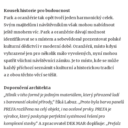
Kousek historie pro budoucnost
Park a oranžérie tak opět tvoří jeden harmonický celek.
Svým majitelům i návštěvníkům však mohou nabídnout
ještě mnohem víc. Park a oranžérie dávají možnost
identifikovat se s místem a sebevědomě prezentovat polské
kulturní dědictví i v moderní době. Oranžérii, místo kdysi
vyhrazené jen pro několik málo vyvolených, nyní mohou
spatřit všichni návštěvníci zámku. Je to místo, kde se může
každý příchozí seznámit s kulturní a historickou tradicí
a z obou těchto věcí se těšit.
Doporučení architekta
„Hliník v této formě je jediným materiálem, který přirozeně ladí
s barevností okolní přírody,“
říká Labuz. „
Proto byla barva panelů
PREFA rozšířena na celý objekt, i na ocelové prvky. PREFA je
výrobce, který poskytuje perfektní systémová řešení pro
komplexní stavby.“
A zpracovatel DEK MAR doplňuje: „
Prefalz