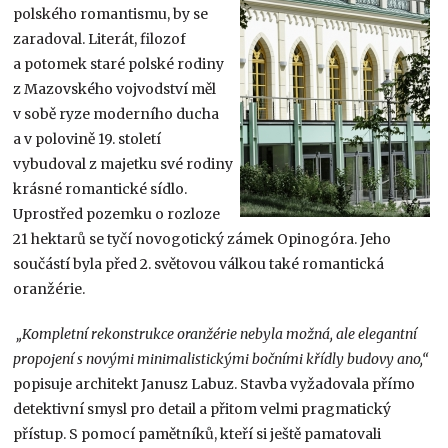
polského romantismu, by se
zaradoval. Literát, filozof
a potomek staré polské rodiny
z Mazovského vojvodství měl
v sobě ryze moderního ducha
a v polovině 19. století
vybudoval z majetku své rodiny
krásné romantické sídlo.
Uprostřed pozemku o rozloze
21 hektarů se tyčí novogotický zámek Opinogóra. Jeho
součástí byla před 2. světovou válkou také romantická
oranžérie.
„Kompletní rekonstrukce oranžérie nebyla možná, ale elegantní
propojení s novými minimalistickými bočními křídly budovy ano,“
popisuje architekt Janusz Labuz. Stavba vyžadovala přímo
detektivní smysl pro detail a přitom velmi pragmatický
přístup. S pomocí pamětníků, kteří si ještě pamatovali