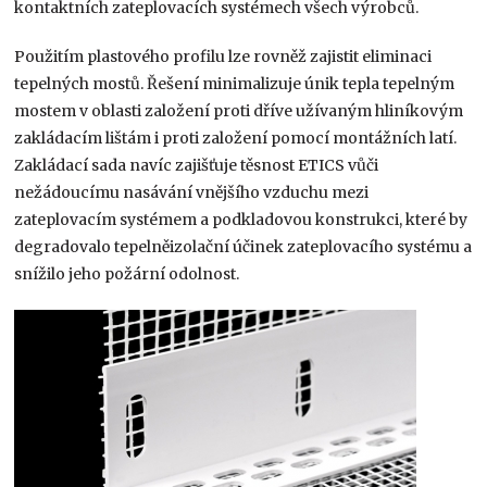
kontaktních zateplovacích systémech všech výrobců.
Použitím plastového profilu lze rovněž zajistit eliminaci
tepelných mostů. Řešení minimalizuje únik tepla tepelným
mostem v oblasti založení proti dříve užívaným hliníkovým
zakládacím lištám i proti založení pomocí montážních latí.
Zakládací sada navíc zajišťuje těsnost ETICS vůči
nežádoucímu nasávání vnějšího vzduchu mezi
zateplovacím systémem a podkladovou konstrukci, které by
degradovalo tepelněizolační účinek zateplovacího systému a
snížilo jeho požární odolnost.