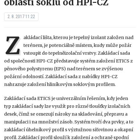
oblasti soklu od HPI-CZ
2. 8. 2017 11:22
Z
akládací lišta, kterou je tepelný izolant založen nad
terénem, je potenciálně místem, kudy může požár
vstoupit do tepelněizolační vrstvy. Zakládací sada
od společnosti HPI-CZ představuje systém založení ETICS z
pěnového polystyrenu (EPS) nad terénem se zvýšenou
požární odolností. Zakládací sada z nabídky HPI-CZ
nahrazuje založení hliníkovým soklovým ­profilem.
Zakládací sada ETICS je univerzálním řešením, kdy jeden
typ zakládací sady lze využít pro různé tloušťky izolačních
desek, čímž se omezují nároky na skladování, přepravu a
manipulaci i na množství zásob. Systém tvoří dva prvky, a to
zakládací úhelníkový profil s výztužnou síťovinou a okapní
profil. Zakládací profil slouží k založení a ochraně spodní