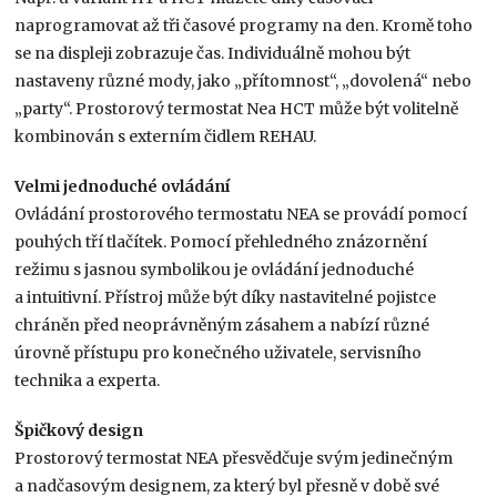
naprogramovat až tři časové programy na den. Kromě toho
se na displeji zobrazuje čas. Individuálně mohou být
nastaveny různé mody, jako „přítomnost“, „dovolená“ nebo
„party“. Prostorový termostat Nea HCT může být volitelně
kombinován s externím čidlem REHAU.
Velmi jednoduché ovládání
Ovládání prostorového termostatu NEA se provádí pomocí
pouhých tří tlačítek. Pomocí přehledného znázornění
režimu s jasnou symbolikou je ovládání jednoduché
a intuitivní. Přístroj může být díky nastavitelné pojistce
chráněn před neoprávněným zásahem a nabízí různé
úrovně přístupu pro konečného uživatele, servisního
technika a experta.
Špičkový design
Prostorový termostat NEA přesvědčuje svým jedinečným
a nadčasovým designem, za který byl přesně v době své