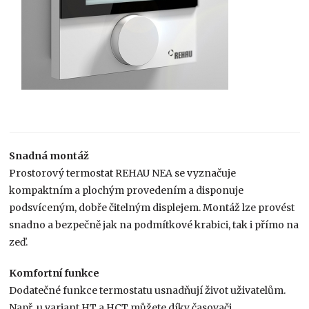
Snadná montáž
Prostorový termostat REHAU NEA se vyznačuje
kompaktním a plochým provedením a disponuje
podsvíceným, dobře čitelným displejem. Montáž lze provést
snadno a bezpečně jak na podmítkové krabici, tak i přímo na
zeď.
Komfortní funkce
Dodatečné funkce termostatu usnadňují život uživatelům.
Např. u variant HT a HCT můžete díky časovači