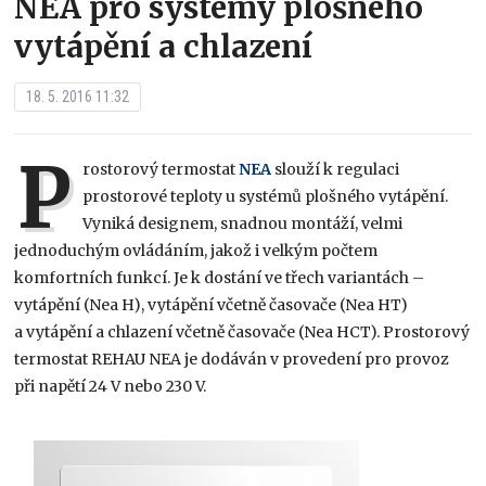
NEA pro systémy plošného
vytápění a chlazení
18. 5. 2016 11:32
P
rostorový termostat
NEA
slouží k regulaci
prostorové teploty u systémů plošného vytápění.
Vyniká designem, snadnou montáží, velmi
jednoduchým ovládáním, jakož i velkým počtem
komfortních funkcí. Je k dostání ve třech variantách –
vytápění (Nea H), vytápění včetně časovače (Nea HT)
a vytápění a chlazení včetně časovače (Nea HCT). Prostorový
termostat REHAU NEA je dodáván v provedení pro provoz
při napětí 24 V nebo 230 V.