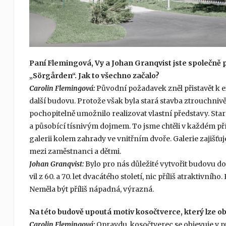
Paní Flemingová, Vy a Johan Granqvist jste společně p
„Sörgården“. Jak to všechno začalo?
Carolin Flemingová:
Původní požadavek zněl přistavět k ex
další budovu. Protože však byla stará stavba ztrouchnivěl
pochopitelně umožnilo realizovat vlastní představy. S
a působící tísnivým dojmem. To jsme chtěli v každém pří
galerii kolem zahrady ve vnitřním dvoře. Galerie zajišťu
mezi zaměstnanci a dětmi.
Johan Granqvist:
Bylo pro nás důležité vytvořit budovu d
vil z 60. a 70. let dvacátého století, nic příliš atraktivn
Neměla být příliš nápadná, výrazná.
Na této budově upoutá motiv kosočtverce, který lze 
Carolin Flemingová:
Opravdu, kosočtverec se objevuje v pů