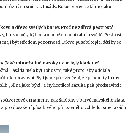
pují různými směry z fasády. Kosočtverec se táhne jako
 kovu a dřevo světlých barev. Proč ne zářivá pestrost?
avy, barvy měly být pokud možno neutrální a světlé. Pestrost
ů mají být středem pozornosti. Dřevo působí teple, děti by se
cky. Jaké mimořádné nároky na ni byly kladeny?
čná. Fasáda měla být robustní, také proto, aby odolala
 půlrok opravovat. Byli jsme přesvědčeni, že produkty firmy
 Slib „Silná jako býk!“ a čtyřicetiletá záruka pak představitele
osočtvercové ornamenty pak šablony v barvě mayského zlata,
m a pro dosažení působivého přirozeného vzhledu jsme fasádu