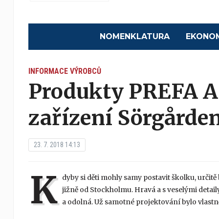
NOMENKLATURA
EKONO
INFORMACE VÝROBCŮ
Produkty PREFA A
zařízení Sörgårde
23. 7. 2018 14:13
K
dyby si děti mohly samy postavit školku, určit
jižně od Stockholmu. Hravá a s veselými detaily
a odolná. Už samotné projektování bylo vlastn