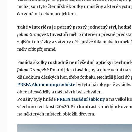
nichž jsou tyto čtenářské koutky umístěny a které vystu
červená nit celým projektem.
Také v interiéru je patrný prostý, jednotný styl, hodně
Johan Granqvist:
Investoři měli o interiéru přesné předst
zajišťují obrázky a výtvory dětí, právě díla malých umělc
měly cítit příjemně.
Fasáda školky rozhodně není všední, opticky i techni
Johan Granqvist:
Pokud jde o fasádu, byla obec velmi náro
důsledkům dětských her, třeba fotbalu. Nechtěli ji každý
PREFA Aluminiumprodukte
by tyto nároky jistě zvládly.
obce přesvědčily a náš návrh byl schválen.
Použity byly hnědé
PREFA fasádní šablony
a na velké k
všechny o velikosti 20×20. Pro kontrast s hnědým kove
na některých místech obložili dřevem.