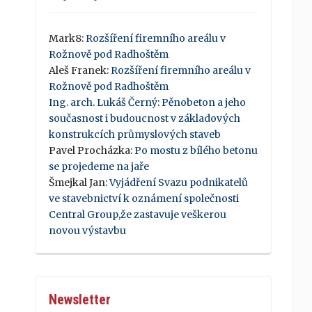
Mark8
:
Rozšíření firemního areálu v
Rožnově pod Radhoštěm
Aleš Franek
:
Rozšíření firemního areálu v
Rožnově pod Radhoštěm
Ing. arch. Lukáš Černý
:
Pěnobeton a jeho
současnost i budoucnost v základových
konstrukcích průmyslových staveb
Pavel Procházka
:
Po mostu z bílého betonu
se projedeme na jaře
Šmejkal Jan
:
Vyjádření Svazu podnikatelů
ve stavebnictví k oznámení společnosti
Central Group,že zastavuje veškerou
novou výstavbu
Newsletter