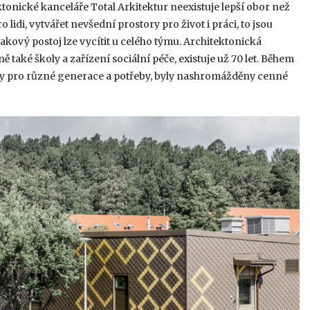
tonické kanceláře Total Arkitektur neexistuje lepší obor než
 lidi, vytvářet nevšední prostory pro život i práci, to jsou
kový postoj lze vycítit u celého týmu. Architektonická
ě také školy a zařízení sociální péče, existuje už 70 let. Během
kty pro různé generace a potřeby, byly nashromážděny cenné