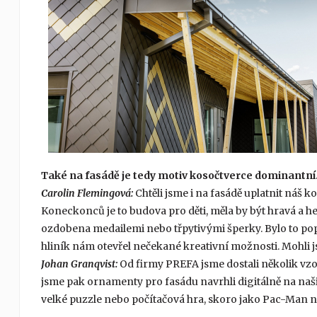
Také na fasádě je tedy motiv kosočtverce dominantní.
Carolin Flemingová:
Chtěli jsme i na fasádě uplatnit náš 
Koneckonců je to budova pro děti, měla by být hravá a he
ozdobena medailemi nebo třpytivými šperky. Bylo to poprv
hliník nám otevřel nečekané kreativní možnosti. Mohli j
Johan Granqvist:
Od firmy PREFA jsme dostali několik vzor
jsme pak ornamenty pro fasádu navrhli digitálně na našich
velké puzzle nebo počítačová hra, skoro jako Pac-Man n