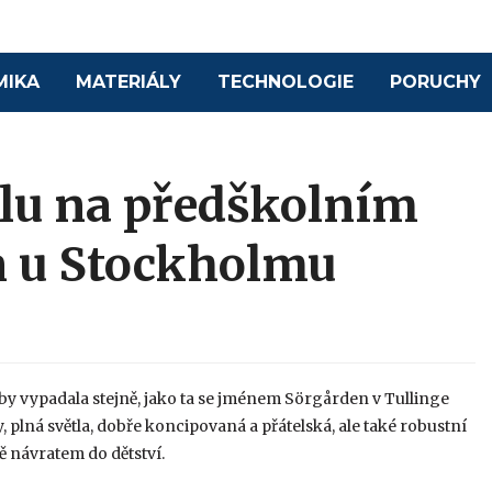
MIKA
MATERIÁLY
TECHNOLOGIE
PORUCHY
lu na předškolním
n u Stockholmu
ě by vypadala stejně, jako ta se jménem Sörgården v Tullinge
, plná světla, dobře koncipovaná a přátelská, ale také robustní
ě návratem do dětství.