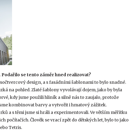
 Podařilo se tento záměr hned realizovat?
kosočtvercový design, a s fasádními šablonami to bylo snadné.
zká na pohled. Zlaté šablony vyvolávají dojem, jako by byla
é, kdy jsme použili hliník a silně nás to zaujalo, protože
sme kombinovat barvy a vytvořit i hmatový zážitek.
ků a s těmi jsme si hráli a experimentovali. Ve větším měřítku
 počítačích. Člověk se vrací zpět do dětských let, bylo to jako
ebo Tetris.