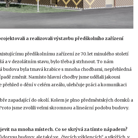
rojektovali a realizovali výstavbu předškolního zařízení
istujícímu předškolnímu zařízení ze 70. let minulého století
á a v dezolátním stavu, bylo třeba ji strhnout. To nám
tará budova byla tmavá krabice s mnoha chodbami, nepřehledná
padě změnit. Namísto hlavní chodby jsme udělali jakousi
je přehled o dění v celém areálu, ulehčuje práci a komunikaci
obře zapadající do okolí. Kolem je plno předměstských domků a
ího. Proto jsme zvolili velmi skromnou a lineární podobu budovy.
objevit na mnoha místech. Co se skrývá za tímto nápadem?
dorysu budovy, ale také ve „čtecích výklencích“ a vikýřích, v