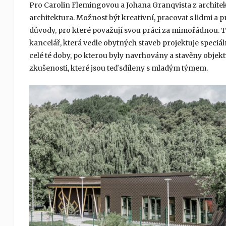
Pro Carolin Flemingovou a Johana Granqvista z architek
architektura. Možnost být kreativní, pracovat s lidmi a pro
důvody, pro které považují svou práci za mimořádnou. Ta
kancelář, která vedle obytných staveb projektuje speciáln
celé té doby, po kterou byly navrhovány a stavěny obje
zkušenosti, které jsou teď sdíleny s mladým týmem.