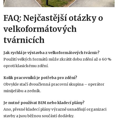
FAQ: Nejčastější otázky o
velkoformátových
tvárnicích
Jak rychlá je výstavba z velkoformátových tvárnic?
Použití velkých formátů může zkrátit dobu zdění až o 60 %
oproti klasickému zdění.
Kolik pracovníků je potřeba pro zdění?
Obvykle stačí dvoučlenná pracovní skupina – operátor
minijeřábu a zedník.
Je nutné používat BIM nebo kladecí plány?
Ano, přesné kladecí plány výrazně usnadňují organizaci
stavby a jsou běžnou součástí dodávky.