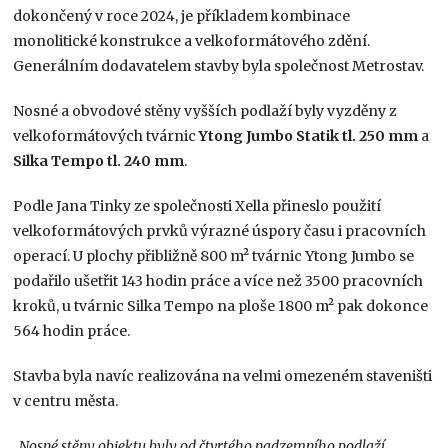
dokončený v roce 2024, je příkladem kombinace
monolitické konstrukce a velkoformátového zdění.
Generálním dodavatelem stavby byla společnost Metrostav.
Nosné a obvodové stěny vyšších podlaží byly vyzděny z
velkoformátových tvárnic
Ytong Jumbo Statik tl. 250 mm
a
Silka Tempo tl. 240 mm
.
Podle Jana Tinky ze společnosti Xella přineslo použití
velkoformátových prvků výrazné úspory času i pracovních
operací. U plochy přibližně 800 m² tvárnic Ytong Jumbo se
podařilo ušetřit 143 hodin práce a více než 3500 pracovních
kroků, u tvárnic Silka Tempo na ploše 1800 m² pak dokonce
564 hodin práce.
Stavba byla navíc realizována na velmi omezeném staveništi
v centru města.
„Nosné stěny objektu byly od čtvrtého nadzemního podlaží