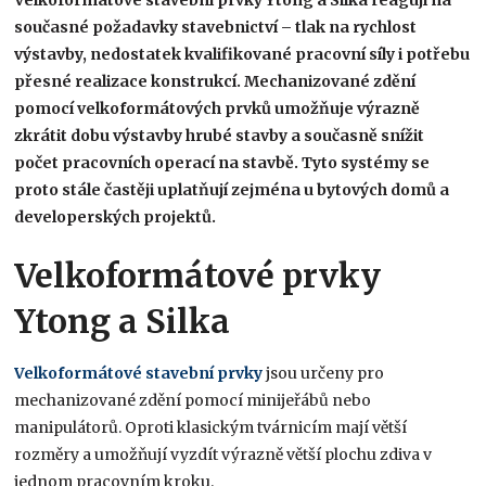
Velkoformátové stavební prvky Ytong a Silka reagují na
současné požadavky stavebnictví – tlak na rychlost
výstavby, nedostatek kvalifikované pracovní síly i potřebu
přesné realizace konstrukcí. Mechanizované zdění
pomocí velkoformátových prvků umožňuje výrazně
zkrátit dobu výstavby hrubé stavby a současně snížit
počet pracovních operací na stavbě. Tyto systémy se
proto stále častěji uplatňují zejména u bytových domů a
developerských projektů.
Velkoformátové prvky
Ytong a Silka
Velkoformátové stavební prvky
jsou určeny pro
mechanizované zdění pomocí minijeřábů nebo
manipulátorů. Oproti klasickým tvárnicím mají větší
rozměry a umožňují vyzdít výrazně větší plochu zdiva v
jednom pracovním kroku.