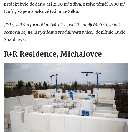
projekt bylo dodáno asi 2500 m³ zdiva, z toho téměř 1900 m³
tvořily vápenopískové tvárnice Silka.
„Díky velkým formátům tvárnic a použití minijeřábů stavebník
oceňoval zejména rychlost a produktivitu práce,“
doplňuje Lucie
Šnajdrová.
R+R Residence, Michalovce