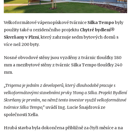
Velkoformátové vápenopískové tvárnice
Silka Tempo
byly
použity také u rezidenčního projektu
Chytré bydlení®
Skvrňany v Plzni
, který zahrnuje sedm bytových domů s
více než 200 byty.
Nosné obvodové stěny jsou vyzděny z tvárnic tloušťky 180
mm a mezibytové stěny z tvárnic Silka Tempo tloušťky 240
mm.
„Trigema je jedním z developerů, který dlouhodobě pracuje s
velkoformátovými stavebními prvky Ytong a Silka. Projekt Bydlení
Skvrňany je prvním, na němž tento investor využil velkoformátové
tvárnice Silka Tempo,“
uvádí Ing. Lucie Šnajdrová ze
společnosti Xella.
Hrubá stavba byla dokončena přibližně za čtyři měsíce a na