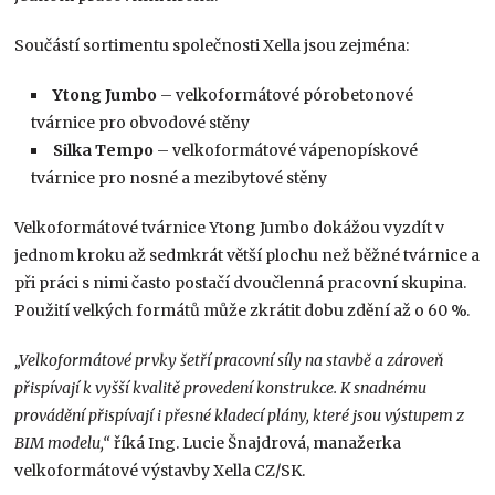
Součástí sortimentu společnosti Xella jsou zejména:
Ytong Jumbo
– velkoformátové pórobetonové
tvárnice pro obvodové stěny
Silka Tempo
– velkoformátové vápenopískové
tvárnice pro nosné a mezibytové stěny
Velkoformátové tvárnice Ytong Jumbo dokážou vyzdít v
jednom kroku až sedmkrát větší plochu než běžné tvárnice a
při práci s nimi často postačí dvoučlenná pracovní skupina.
Použití velkých formátů může zkrátit dobu zdění až o 60 %.
„Velkoformátové prvky šetří pracovní síly na stavbě a zároveň
přispívají k vyšší kvalitě provedení konstrukce. K snadnému
provádění přispívají i přesné kladecí plány, které jsou výstupem z
BIM modelu,“
říká Ing. Lucie Šnajdrová, manažerka
velkoformátové výstavby Xella CZ/SK.