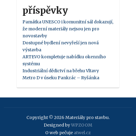
příspěvky
Památka UNESCO i komunitní sál dokazují,
že moderní materiály nejsou jen pro
novostavby
Dostupné bydlení nevyřeší jen nová
výstavba
ARTEVO kompletuje nabídku okenního
systému
Industriální dědictví na břehu Vltavy
Metro D v úseku Pankrác – Ryšánka
Copyright © 2026 Materiály pro stavbu.
Designed by
WPZOOM
O web pečuje
atwel.cz