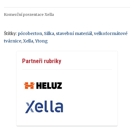
Komerční prezentace Xella
Štítky:
póroberton
,
Silka
,
stavební materiál
,
velkoformátové
tvárnice
,
Xella
,
Ytong
Partneři rubriky