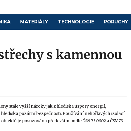
MIKA
MATERIÁLY
TECHNOLOGIE
PORUCHY
 střechy s kamennou
eny stále vyšší nároky jak z hlediska úspory energií,
z hlediska požární bezpečnosti. Používání nehořlavých izolací
st objektů je posuzována především podle
ČSN 73 0802
a
ČSN 73