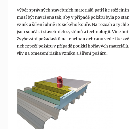
Výběr správných stavebních materiálů patří ke stěžejn
musí být navržena tak, aby v případě požáru byla po s
vznik a šíření ohně i toxického kouře. Na rozsah a rychl
jsou součástí stavebních systémů a technologií. Více ho
Zvyšování požadavků na tepelnou ochranu vede i ke zvět
nebezpečí požáru v případě použití hořlavých materiálů.
vliv na omezení rizika vzniku a šíření požáru.