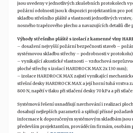
jsou uvedeny v jednotlivých zkušebních protokolech vy
požární odolnosti jsou k dispozici projektantům pro po
skladbu střešního pláště a vlastnosti jednotlivých vrstev,
nosného trapézového plechu a navazujících detailů dle 
Výhody střešního pláště s izolací z kamenné vlny 
– dosažení nejvyšší požární bezpečnosti staveb – požár
systémovou skladbu střechy – podrobnosti v protokolu)
– vynikající akustické vlastnosti – vzduchová neprůzv
ploché střechy s izolací HARDROCK MAX 2x 130 mm);
– izolace HARDROCK MAX zajistí vynikající mechanické 
střešní desky HARDROCK MAX a její horní tuhá vrstva z
800 N, napětí v tlaku při stlačení desky 70 kPa a při stla
Systémová řešení usnadňují navrhování i realizaci plo
dosahují nejlepších parametrů a splňují přísné požada
informace k doporučeným systémovým skladbám jsou uv
především projektantům, prováděcím firmám, osobám p