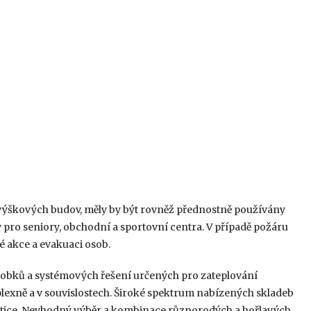
 výškových budov, měly by být rovněž přednostně používány
 pro seniory, obchodní a sportovní centra. V případě požáru
é akce a evakuaci osob.
robků a systémových řešení určených pro zateplování
mplexně a v souvislostech. Široké spektrum nabízených skladeb
matice. Nevhodný výběr a kombinace různorodých a hořlavých