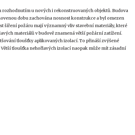
ím rozhodnutím u nových i rekonstruovaných objektů. Budova
tanovenou dobu zachována nosnost konstrukce a byl omezen
ost šíření požáru mají významný vliv stavební materiály, které
řlavých materiálů v budově znamená větší požární zatížení.
šování tloušťky aplikovaných izolací. To přináší zvýšené
 Větší tloušťka nehořlavých izolací naopak může mít zásadní