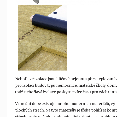
Nehořlavé izolace jsou klíčové nejenom při zateplování
pro izolaci budov typu nemocnice, mateřské školy, domy
totiž nehořlavá izolace poskytne více času pro záchrann
V dnešní době existuje mnoho moderních materiálů, vý
plochých střech. Na tyto materiály je třeba pohlížet ko
střech proto vyžaduje odpovídající orientaci v proble