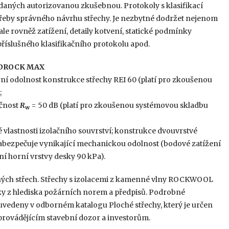
daných autorizovanou zkušebnou. Protokoly s klasifikací
třeby správného návrhu střechy. Je nezbytné dodržet nejenom
 ale rovněž zatížení, detaily kotvení, statické podmínky
příslušného klasifikačního protokolu apod.
HARDROCK MAX
ní odolnost konstrukce střechy REI 60 (platí pro zkoušenou
;
učnost
R
= 50 dB (platí pro zkoušenou systémovou skladbu
w
vlastnosti izolačního souvrství; konstrukce dvouvrstvé
abezpečuje vynikající mechanickou odolnost (bodové zatížení
čení horní vrstvy desky 90 kPa).
chých střech. Střechy s izolacemi z kamenné vlny ROCKWOOL
vky z hlediska požárních norem a předpisů. Podrobné
edeny v odborném katalogu Ploché střechy, který je určen
rovádějícím stavební dozor a investorům.