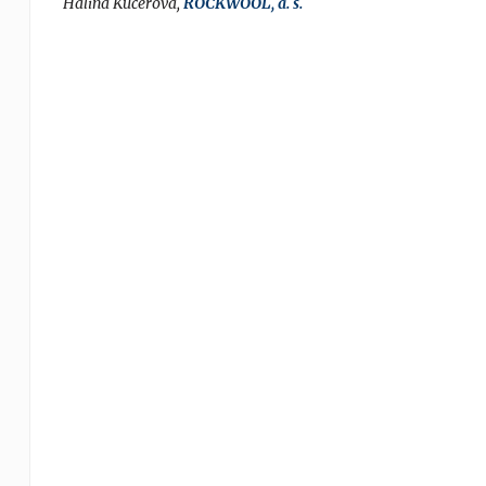
Halina Kučerová,
ROCKWOOL, a. s.