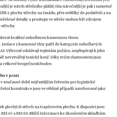
jší je návrh střešního pláště, tím náročnější je pak i samotné
it z plochy střechy na fasádu, přes světlíky do podstřeší a na
nedořešené detaily a prostupy ve střeše mohou být zdrojem
 střechy.
plovat kvalitní nehořlavou kamennou vlnou
Izolace z kamenné vlny patří do kategorie nehořlavých
A1. Výborně odolávají teplotám požáru, nepřispívají k jeho
měř nevytvářejí toxický kouř. Díky svým vlastnostem jsou
a celkové bezpečnosti budov.
hu v praxi
 v současné době nejčastějším řešením pro logistické
řešní konstrukce jsou ve většině případů navrhované jako
plochých střech na trapézovém plechu. K dispozici jsou
, REI 45 a REI 60. Bližší informace ke zkoušeným skladbám