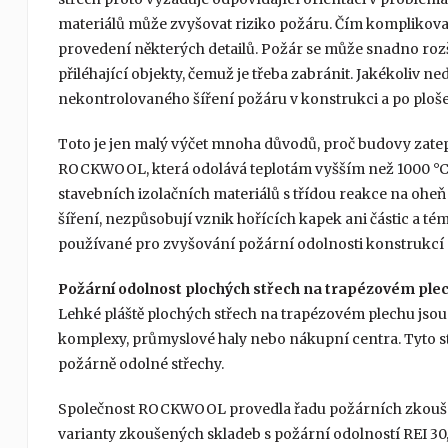
materiálů může zvyšovat riziko požáru. Čím komplikovaně
provedení některých detailů. Požár se může snadno rozšíř
přiléhající objekty, čemuž je třeba zabránit. Jakékoliv 
nekontrolovaného šíření požáru v konstrukci a po ploše
Toto je jen malý výčet mnoha důvodů, proč budovy zate
ROCKWOOL, která odolává teplotám vyšším než 1000 °C. 
stavebních izolačních materiálů s třídou reakce na oheň 
šíření, nezpůsobují vznik hořících kapek ani částic a té
používané pro zvyšování požární odolnosti konstrukcí 
Požární odolnost plochých střech na trapézovém plec
Lehké pláště plochých střech na trapézovém plechu jsou
komplexy, průmyslové haly nebo nákupní centra. Tyto st
požárně odolné střechy.
Společnost ROCKWOOL provedla řadu požárních zkoušek 
varianty zkoušených skladeb s požární odolností REI 30