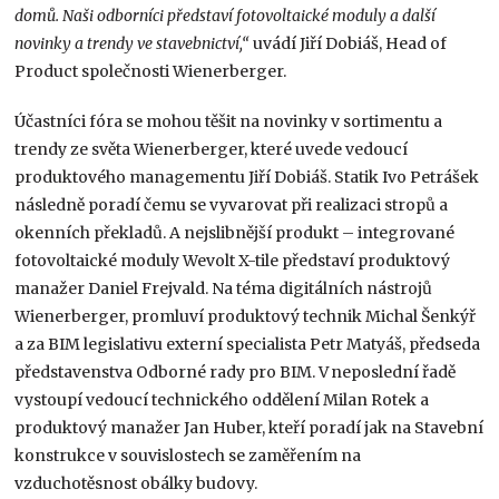
domů. Naši odborníci představí fotovoltaické moduly a další
novinky a trendy ve stavebnictví,“
uvádí Jiří Dobiáš, Head of
Product společnosti Wienerberger.
Účastníci fóra se mohou těšit na novinky v sortimentu a
trendy ze světa Wienerberger, které uvede vedoucí
produktového managementu Jiří Dobiáš. Statik Ivo Petrášek
následně poradí čemu se vyvarovat při realizaci stropů a
okenních překladů. A nejslibnější produkt – integrované
fotovoltaické moduly Wevolt X-tile představí produktový
manažer Daniel Frejvald. Na téma digitálních nástrojů
Wienerberger, promluví produktový technik Michal Šenkýř
a za BIM legislativu externí specialista Petr Matyáš, předseda
představenstva Odborné rady pro BIM. V neposlední řadě
vystoupí vedoucí technického oddělení Milan Rotek a
produktový manažer Jan Huber, kteří poradí jak na Stavební
konstrukce v souvislostech se zaměřením na
vzduchotěsnost obálky budovy.