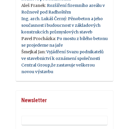
Aleš Franek
:
Rozšíření firemního areálu v
Rožnově pod Radhoštěm
Ing. arch. Lukáš Černý
:
Pěnobeton a jeho
současnost i budoucnost v základových
konstrukcích průmyslových staveb
Pavel Procházka
:
Po mostu z bílého betonu
se projedeme na jaře
Šmejkal Jan
:
Vyjádření Svazu podnikatelů
ve stavebnictví k oznámení společnosti
Central Group,že zastavuje veškerou
novou výstavbu
Newsletter