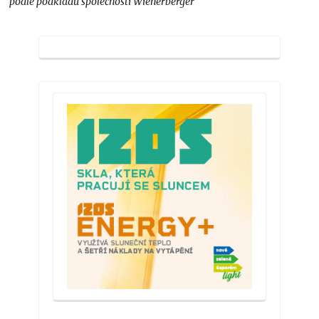
podle podkladů společnosti Wienerberger