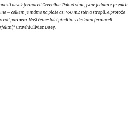
nosti desek fermacell Greenline. Pokud víme, jsme jedním z prvních
ne – celkem je máme na ploše asi 450 m2 stěn a stropů. A protože
roli partnera. Naši řemeslníci předtím s deskami fermacell
rfektní,“ uzavírá
Olivier Baey.