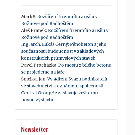
Mark8
:
Rozšíření firemního areálu v
Rožnově pod Radhoštěm
Aleš Franek
:
Rozšíření firemního areálu v
Rožnově pod Radhoštěm
Ing. arch. Lukáš Černý
:
Pěnobeton a jeho
současnost i budoucnost v základových
konstrukcích průmyslových staveb
Pavel Procházka
:
Po mostu z bílého betonu
se projedeme na jaře
Šmejkal Jan
:
Vyjádření Svazu podnikatelů
ve stavebnictví k oznámení společnosti
Central Group,že zastavuje veškerou
novou výstavbu
Newsletter