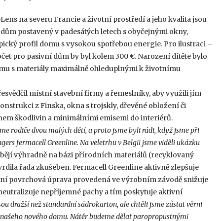
Lens na severu Francie a životní prostředí a jeho kvalita jsou
ný dům postavený v padesátých letech s obyčejnými okny,
ický profil domu s vysokou spotřebou energie. Pro ilustraci –
očet pro pasivní dům by byl kolem 300 €. Narození dítěte bylo
omu s materiály maximálně ohleduplnými k životnímu
svědčil místní stavební firmy a řemeslníky, aby využili jím
strukci z Finska, okna s trojskly, dřevěné obložení či
hem škodlivin a minimálními emisemi do interiérů.
sme rodiče dvou malých dětí, a proto jsme byli rádi, když jsme při
gers fermacell Greenline. Na veletrhu v Belgii jsme viděli ukázku
bějí výhradně na bázi přírodních materiálů (recyklovaný
tvrdila řada zkušeben. Fermacell Greenline aktivně zlepšuje
ciální povrchová úprava provedená ve výrobním závodě snižuje
 neutralizuje nepříjemné pachy a tím poskytuje aktivní
sou dražší než standardní sádrokarton, ale chtěli jsme zůstat věrni
iéru našeho nového domu. Nátěr budeme dělat paropropustnými