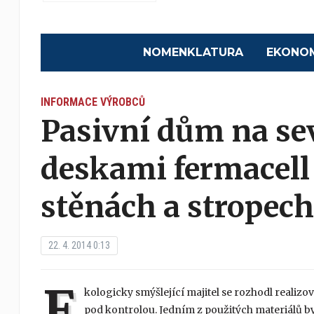
NOMENKLATURA
EKONO
INFORMACE VÝROBCŮ
Pasivní dům na sev
deskami fermacell
stěnách a stropech
22. 4. 2014 0:13
E
kologicky smýšlející majitel se rozhodl realiz
pod kontrolou. Jedním z použitých materiálů by