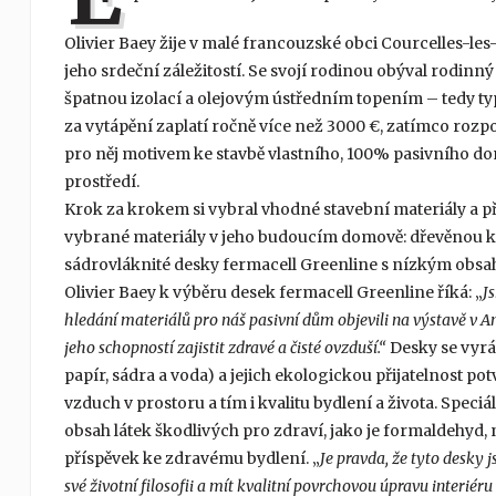
Olivier Baey žije v malé francouzské obci Courcelles-les-
jeho srdeční záležitostí. Se svojí rodinou obýval rodin
špatnou izolací a olejovým ústředním topením – tedy typ
za vytápění zaplatí ročně více než 3000 €, zatímco rozp
pro něj motivem ke stavbě vlastního, 100% pasivního d
prostředí.
Krok za krokem si vybral vhodné stavební materiály a pře
vybrané materiály v jeho budoucím domově: dřevěnou kon
sádrovláknité desky fermacell Greenline s nízkým obsa
Olivier Baey k výběru desek fermacell Greenline říká: „
J
hledání materiálů pro náš pasivní dům objevili na výstavě v An
jeho schopností zajistit zdravé a čisté ovzduší.“
Desky se vyrá
papír, sádra a voda) a jejich ekologickou přijatelnost po
vzduch v prostoru a tím i kvalitu bydlení a života. Spe
obsah látek škodlivých pro zdraví, jako je formaldehyd,
příspěvek ke zdravému bydlení. „
Je pravda, že tyto desky j
své životní filosofii a mít kvalitní povrchovou úpravu inter