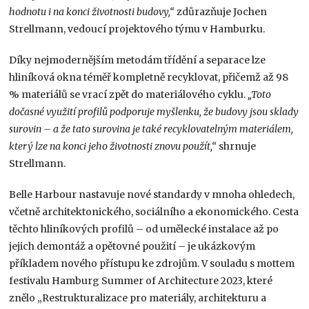
hodnotu i na konci životnosti budovy,“
zdůrazňuje Jochen
Strellmann, vedoucí projektového týmu v Hamburku.
Díky nejmodernějším metodám třídění a separace lze
hliníková okna téměř kompletně recyklovat, přičemž až 98
% materiálů se vrací zpět do materiálového cyklu.
„Toto
dočasné využití profilů podporuje myšlenku, že budovy jsou sklady
surovin – a že tato surovina je také recyklovatelným materiálem,
který lze na konci jeho životnosti znovu použít,“
shrnuje
Strellmann.
Belle Harbour nastavuje nové standardy v mnoha ohledech,
včetně architektonického, sociálního a ekonomického. Cesta
těchto hliníkových profilů – od umělecké instalace až po
jejich demontáž a opětovné použití – je ukázkovým
příkladem nového přístupu ke zdrojům. V souladu s mottem
festivalu Hamburg Summer of Architecture 2023, které
znělo „Restrukturalizace pro materiály, architekturu a