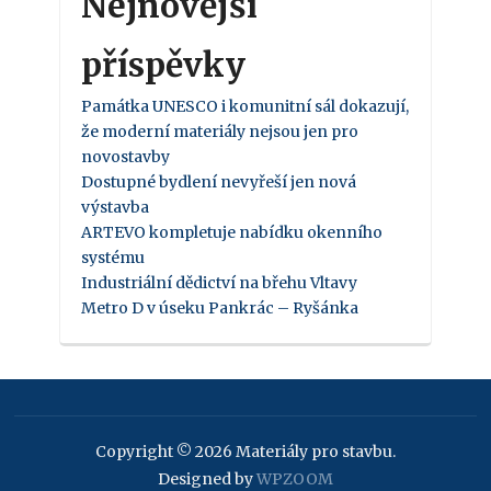
Nejnovější
příspěvky
Památka UNESCO i komunitní sál dokazují,
že moderní materiály nejsou jen pro
novostavby
Dostupné bydlení nevyřeší jen nová
výstavba
ARTEVO kompletuje nabídku okenního
systému
Industriální dědictví na břehu Vltavy
Metro D v úseku Pankrác – Ryšánka
Copyright © 2026 Materiály pro stavbu.
Designed by
WPZOOM