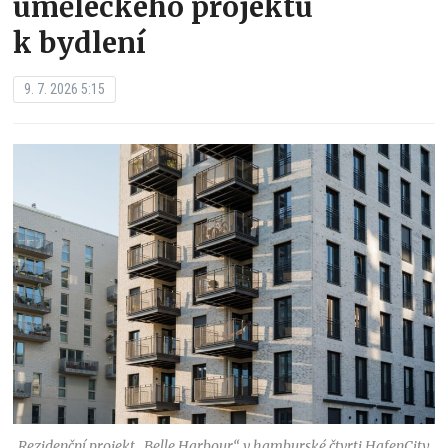
uměleckého projektu
k bydlení
9. 7. 2026 5:15
Rezidenční projekt „Belle Harbour“ v hamburské čtvrti HafenCity