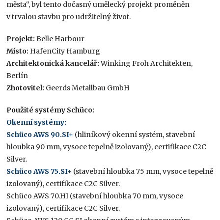
města“, byl tento dočasný umělecký projekt proměněn
v trvalou stavbu pro udržitelný život.
Projekt:
Belle Harbour
Místo:
HafenCity Hamburg
Architektonická kancelář:
Winking Froh Architekten,
Berlín
Zhotovitel:
Geerds Metallbau GmbH
Použité systémy Schüco:
Okenní systémy:
Schüco AWS 90.SI+
(hliníkový okenní systém, stavební
hloubka 90 mm, vysoce tepelně izolovaný), certifikace C2C
Silver.
Schüco AWS 75.SI+
(stavební hloubka 75 mm, vysoce tepelně
izolovaný), certifikace C2C Silver.
Schüco AWS 70.HI (stavební hloubka 70 mm, vysoce
izolovaný), certifikace C2C Silver.