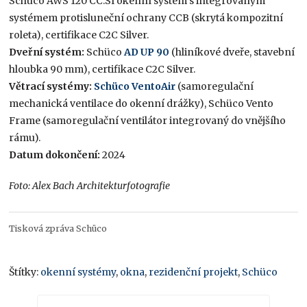
Schüco AWS 120 CC.SI okenní systém s integrovaným
systémem protisluneční ochrany CCB (skrytá kompozitní
roleta), certifikace C2C Silver.
Dveřní systém:
Schüco
AD UP 90
(hliníkové dveře, stavební
hloubka 90 mm), certifikace C2C Silver.
Větrací systémy:
Schüco VentoAir
(samoregulační
mechanická ventilace do okenní drážky), Schüco Vento
Frame (samoregulační ventilátor integrovaný do vnějšího
rámu).
Datum dokončení:
2024
Foto: Alex Bach Architekturfotografie
Tisková zpráva Schüco
Štítky:
okenní systémy
,
okna
,
rezidenční projekt
,
Schüco