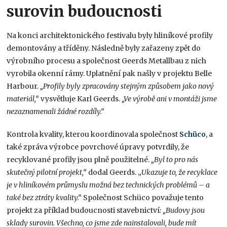
surovin budoucnosti
Na konci architektonického festivalu byly hliníkové profily
demontovány a tříděny. Následně byly zařazeny zpět do
výrobního procesu a společnost Geerds Metallbau z nich
vyrobila okenní rámy. Uplatnění pak našly v projektu Belle
Harbour.
„Profily byly zpracovány stejným způsobem jako nový
materiál,“
vysvětluje Karl Geerds.
„Ve výrobě ani v montáži jsme
nezaznamenali žádné rozdíly.“
Kontrola kvality, kterou koordinovala společnost
Schüco
, a
také zpráva výrobce povrchové úpravy potvrdily, že
recyklované profily jsou plně použitelné.
„Byl to pro nás
skutečný pilotní projekt,“
dodal Geerds. „
Ukazuje to, že recyklace
je v hliníkovém průmyslu možná bez technických problémů – a
také bez ztráty kvality.“
Společnost Schüco považuje tento
projekt za příklad budoucnosti stavebnictví
: „Budovy jsou
sklady surovin. Všechno, co jsme zde nainstalovali, bude mít