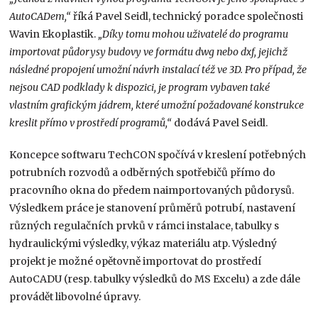
AutoCADem,“
říká Pavel Seidl, technický poradce společnosti
Wavin Ekoplastik.
„Díky tomu mohou uživatelé do programu
importovat půdorysy budovy ve formátu dwg nebo dxf, jejichž
následné propojení umožní návrh instalací též ve 3D. Pro případ, že
nejsou CAD podklady k dispozici, je program vybaven také
vlastním grafickým jádrem, které umožní požadované konstrukce
kreslit přímo v prostředí programů,“
dodává Pavel Seidl.
Koncepce softwaru TechCON spočívá v kreslení potřebných
potrubních rozvodů a odběrných spotřebičů přímo do
pracovního okna do předem naimportovaných půdorysů.
Výsledkem práce je stanovení průměrů potrubí, nastavení
různých regulačních prvků v rámci instalace, tabulky s
hydraulickými výsledky, výkaz materiálu atp. Výsledný
projekt je možné opětovně importovat do prostředí
AutoCADU (resp. tabulky výsledků do MS Excelu) a zde dále
provádět libovolné úpravy.