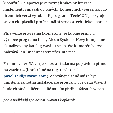
k použití. K dispozici je ve formě knihovny, která je
implementována jak do plných (komerčních) verzí, tak i do
firemních verzí výrobce. K programu TechCON poskytuje
Wavin Ekoplastik i profesionální servis a technickou pomoc.
Plná verze programu (komerční) se kupuje přímo u
výrobce programu firmy Atcon Systems. Nový kompletně
aktualizovaný katalog Wavinu se do této komerční verze
nahrává „on-line“ updatem přes internet.
Firemní verze Wavin je k dostání zdarma poptávkou přímo
na Wavin CZ (konkrétně na Ing. Pavla Seidla:
pavel.seidl@wavin.com
). V chráněné zóně může být
umístěna samotná instalace, ale program (i ve verzi Wavin)
bude chráněn klíčem – klíč musím přidělit uživateli Wavin.
podle podkladů společnosti Wavin Ekoplastik