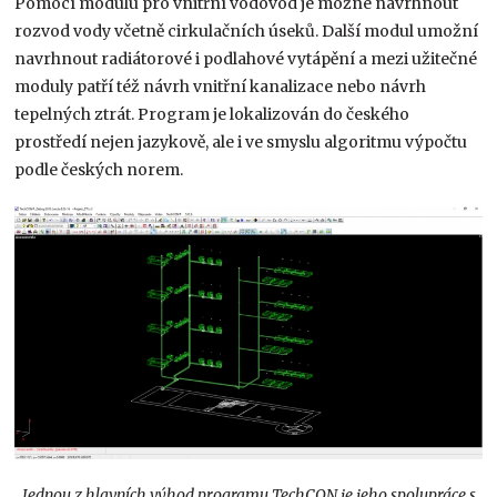
Pomocí modulu pro vnitřní vodovod je možné navrhnout
rozvod vody včetně cirkulačních úseků. Další modul umožní
navrhnout radiátorové i podlahové vytápění a mezi užitečné
moduly patří též návrh vnitřní kanalizace nebo návrh
tepelných ztrát. Program je lokalizován do českého
prostředí nejen jazykově, ale i ve smyslu algoritmu výpočtu
podle českých norem.
„Jednou z hlavních výhod programu TechCON je jeho spolupráce s