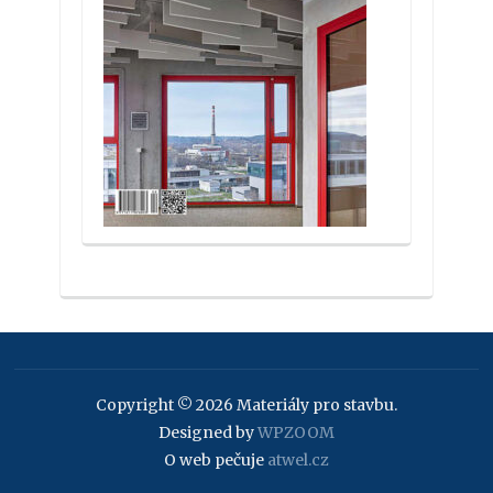
Copyright © 2026 Materiály pro stavbu.
Designed by
WPZOOM
O web pečuje
atwel.cz