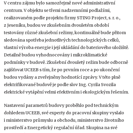
V centru zájmu bylo samozřejmě nové administrativní
centrum. V objektu se třemi nadzemními podlažími,
realizovaném podle projektu firmy STING Project, s. r. o.,
z Jeseníku, budou ve zkušebním dvouletém období
testovány různé zkušební režimy, kontinuálně bude přitom
sledována spotřeba jednotlivých technologických celků,
vlastní výroba energie i její ukládání do bateriového uložiště.
Detailně budou vyhodnocovány i mikroklimatické
podmínky v budově. Zkušební dvouletý režim bude odborně
zajišťovat UCEEB s tím, že po prvním roce a po ukončení
budou vydány a zveřejněny hodnotící zprávy. V této plně
elektrifikované budově je podle slov Ing. Cyrila Svozila
elektrické vytápění velmi efektivním i ekologickým řešením.
Nastavení parametrů budovy proběhlo pod technickým
dohledem UCEEB, své experty do pracovní skupiny vyslalo
i ministerstvo průmyslu a obchodu, ministerstvo životního
prostředí a Energetický regulační úřad. Skupina na své