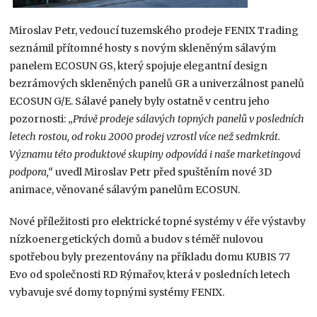
Miroslav Petr, vedoucí tuzemského prodeje FENIX Trading
seznámil přítomné hosty s novým skleněným sálavým
panelem ECOSUN GS, který spojuje elegantní design
bezrámových skleněných panelů GR a univerzálnost panelů
ECOSUN G/E. Sálavé panely byly ostatně v centru jeho
pozornosti: „
Právě prodeje sálavých topných panelů v posledních
letech rostou, od roku 2000 prodej vzrostl více než sedmkrát.
Významu této produktové skupiny odpovídá i naše marketingová
podpora,“
uvedl Miroslav Petr před spuštěním nové 3D
animace, věnované sálavým panelům ECOSUN.
Nové příležitosti pro elektrické topné systémy v éře výstavby
nízkoenergetických domů a budov s téměř nulovou
spotřebou byly prezentovány na příkladu domu KUBIS 77
Evo od společnosti RD Rýmařov, která v posledních letech
vybavuje své domy topnými systémy FENIX.