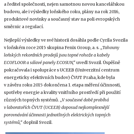
a ředitel společnosti, nejen samotnou novou kancelářskou
budovu, ale i výsledky loňského roku, plány na rok 2016,
produktové novinky a současný stav na poli evropských
směrnic a regulací.
Nejlepší výsledky ve své historii dosáhla podle Cyrila Svozila
v loňském roce 2015 skupina Fenix Group, a. s. „
Tahouny
loňských rekordních prodejů jsou topné rohože a kabely
ECOFLOOR a sálavé panely ECOSUN,“
uvedl Svozil. Úspěšně
pokračovala i spolupráce s UCEEB (Univerzitní centrum
energeticky efektivních budov) ČVUT Praha, kde byla
v závěru roku 2015 dokončena 1. etapa měření účinnosti,
spotřeby energie a kvality vnitřního prostředí při použití
různých topných systémů. „
V současné době probíhá
v laboratořích ČVUT (UCEEB) doposud nejkomplexnější
porovnávání účinnosti jednotlivých elektrických topných
systémů,“
doplnil Svozil.