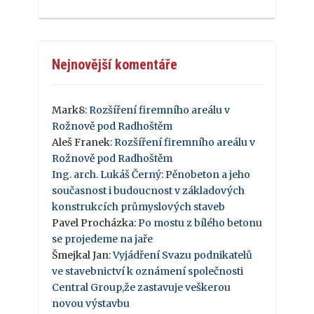
Nejnovější komentáře
Mark8
:
Rozšíření firemního areálu v
Rožnově pod Radhoštěm
Aleš Franek
:
Rozšíření firemního areálu v
Rožnově pod Radhoštěm
Ing. arch. Lukáš Černý
:
Pěnobeton a jeho
současnost i budoucnost v základových
konstrukcích průmyslových staveb
Pavel Procházka
:
Po mostu z bílého betonu
se projedeme na jaře
Šmejkal Jan
:
Vyjádření Svazu podnikatelů
ve stavebnictví k oznámení společnosti
Central Group,že zastavuje veškerou
novou výstavbu