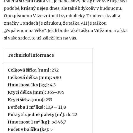
Pálená střešní taška V11 je nadčasový design ve své nejčistší
podobě, krásný nejen dnes, ale také kdykoliv v budoucnu.
Ono písmeno V lze vnímat i symbolicky. Tradice a kvalita
značky Tondach je zárukou, že taška V11 je taškou
„Vypálenou na Věky“. Jestli bude také taškou Vítěznou a získá
si vaše srdce, to už záleží jen na vás.
Technické informace
Celková šířka [mm]:
272
Celková délka [mm]:
480
Hmotnost 1ks [kg]:
4,3
Krycí délka [mm]:
365–395
Krycí šířka [mm]:
233
Potřeba 1 m² [ks]:
10,9 – 11,8
Pokrytí z jedné palety [m²]:
do 22
Hmotnost 1 m² [kg]:
od 46,7
P
očet v balíčku [ks]:
5