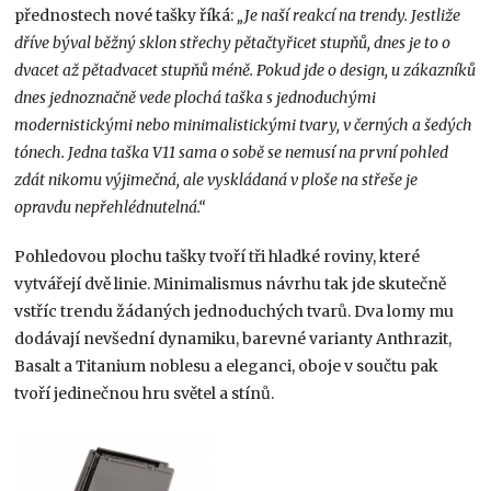
přednostech nové tašky říká:
„Je naší reakcí na trendy. Jestliže
dříve býval běžný sklon střechy pětačtyřicet stupňů, dnes je to o
dvacet až pětadvacet stupňů méně. Pokud jde o design, u zákazníků
dnes jednoznačně vede plochá taška s jednoduchými
modernistickými nebo minimalistickými tvary, v černých a šedých
tónech. Jedna taška V11 sama o sobě se nemusí na první pohled
zdát nikomu výjimečná, ale vyskládaná v ploše na střeše je
opravdu nepřehlédnutelná.“
Pohledovou plochu tašky tvoří tři hladké roviny, které
vytvářejí dvě linie. Minimalismus návrhu tak jde skutečně
vstříc trendu žádaných jednoduchých tvarů. Dva lomy mu
dodávají nevšední dynamiku, barevné varianty Anthrazit,
Basalt a Titanium noblesu a eleganci, oboje v součtu pak
tvoří jedinečnou hru světel a stínů.