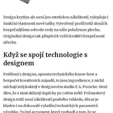
Design krytiny ale není jen estetickou záležitostí, vylepšuje i
funkční vlastnosti nové tašky. Vytvořený profil totiž slouží k
bezpečnějšímu odvodu vody na níže položenou plochu.
Originální design tak přispívá k vyšší kvalitě i bezpečnosti
střechy.
Když se spojí technologie s
designem
Potěšení z designu, spousta technického know-how a
bezpočet kreativních nápadů, to jsou ingredience, z nichž
míchají svůj koktejl v designovém studiu F. A. Porsche. Není
divu, že s nimi sklízejí úspěchy po celém světě. Průmyslový
design totiž není záležitostí pouhého vzhledu, důraz je
kladen i na dokonalé vyladění technických parametrů
výrobku. To byl argument, který rozhodl o tom, že se