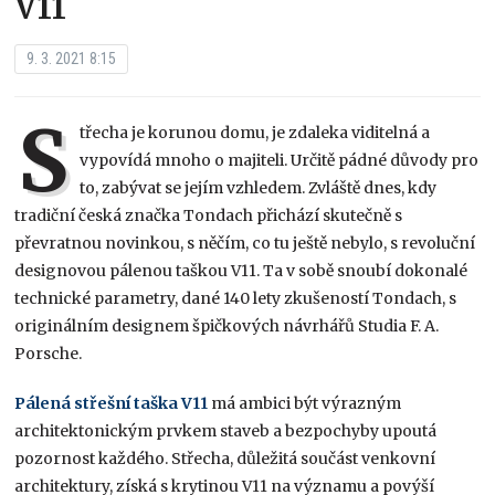
V11
9. 3. 2021 8:15
S
třecha je korunou domu, je zdaleka viditelná a
vypovídá mnoho o majiteli. Určitě pádné důvody pro
to, zabývat se jejím vzhledem. Zvláště dnes, kdy
tradiční česká značka Tondach přichází skutečně s
převratnou novinkou, s něčím, co tu ještě nebylo, s revoluční
designovou pálenou taškou V11. Ta v sobě snoubí dokonalé
technické parametry, dané 140 lety zkušeností Tondach, s
originálním designem špičkových návrhářů Studia F. A.
Porsche.
Pálená střešní taška V11
má ambici být výrazným
architektonickým prvkem staveb a bezpochyby upoutá
pozornost každého. Střecha, důležitá součást venkovní
architektury, získá s krytinou V11 na významu a povýší