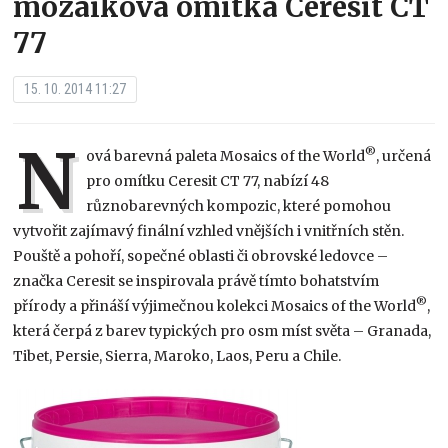
mozaiková omítka Ceresit CT
77
15. 10. 2014 11:27
N
®
ová barevná paleta Mosaics of the World
, určená
pro omítku Ceresit CT 77, nabízí 48
různobarevných kompozic, které pomohou
vytvořit zajímavý finální vzhled vnějších i vnitřních stěn.
Pouště a pohoří, sopečné oblasti či obrovské ledovce –
značka Ceresit se inspirovala právě tímto bohatstvím
®
přírody a přináší výjimečnou kolekci Mosaics of the World
,
která čerpá z barev typických pro osm míst světa – Granada,
Tibet, Persie, Sierra, Maroko, Laos, Peru a Chile.