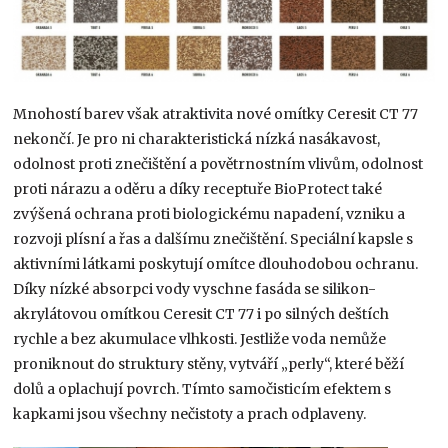
Mnohostí barev však atraktivita nové omítky Ceresit CT 77
nekončí. Je pro ni charakteristická nízká nasákavost,
odolnost proti znečištění a povětrnostním vlivům, odolnost
proti nárazu a oděru a díky receptuře BioProtect také
zvýšená ochrana proti biologickému napadení, vzniku a
rozvoji plísní a řas a dalšímu znečištění. Speciální kapsle s
aktivními látkami poskytují omítce dlouhodobou ochranu.
Díky nízké absorpci vody vyschne fasáda se silikon-
akrylátovou omítkou Ceresit CT 77 i po silných deštích
rychle a bez akumulace vlhkosti. Jestliže voda nemůže
proniknout do struktury stěny, vytváří „perly“, které běží
dolů a oplachují povrch. Tímto samočisticím efektem s
kapkami jsou všechny nečistoty a prach odplaveny.