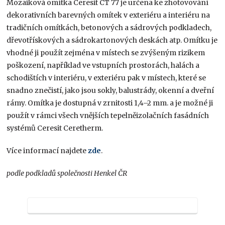
Mozaiková omítka Ceresit CT 77 je určena ke zhotovování
dekorativních barevných omítek v exteriéru a interiéru na
tradičních omítkách, betonových a sádrových podkladech,
dřevotřískových a sádrokartonových deskách atp. Omítku je
vhodné ji použít zejména v místech se zvýšeným rizikem
poškození, například ve vstupních prostorách, halách a
schodištích v interiéru, v exteriéru pak v místech, které se
snadno znečistí, jako jsou sokly, balustrády, okenní a dveřní
rámy. Omítka je dostupná v zrnitosti 1,4–2 mm. a je možné ji
použít v rámci všech vnějších tepelněizolačních fasádních
systémů Ceresit Ceretherm.
Více informací najdete
zde
.
podle podkladů společnosti Henkel ČR