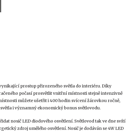
ynikající prostup přirozeného světla do interiéru. Díky
eného počasí prosvětlit vnitřní místnosti stejně intenzivně
ístnosti můžete ušetřit i 400 hodin svícení žárovkou ročně,
 světla i významný ekonomický bonus světlovodu.
idat nosič LED diodového osvětlení. Světlovod tak ve dne svítí
ergetický zdroj umělého osvětlení. Nosič je dodáván se 4W LED