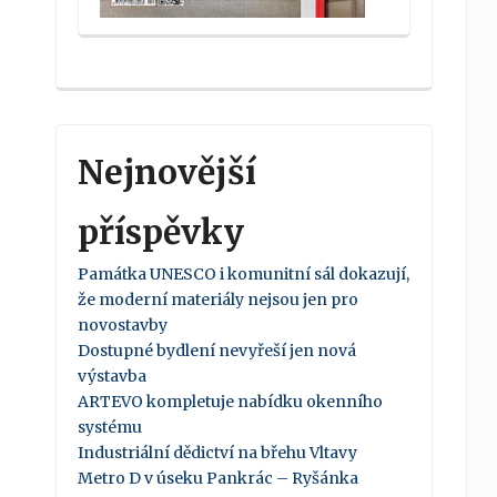
Nejnovější
příspěvky
Památka UNESCO i komunitní sál dokazují,
že moderní materiály nejsou jen pro
novostavby
Dostupné bydlení nevyřeší jen nová
výstavba
ARTEVO kompletuje nabídku okenního
systému
Industriální dědictví na břehu Vltavy
Metro D v úseku Pankrác – Ryšánka