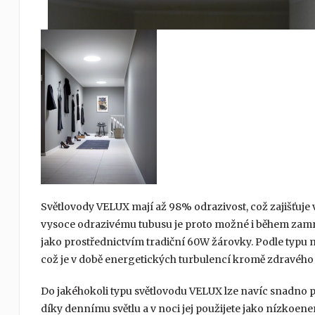
Světlovody VELUX mají až 98% odrazivost, což zajišťuje v
vysoce odrazivému tubusu je proto možné i během zamrač
jako prostřednictvím tradiční 60W žárovky. Podle typu m
což je v době energetických turbulencí kromě zdravého
Do jakéhokoli typu světlovodu VELUX lze navíc snadno př
díky dennímu světlu a v noci jej použijete jako nízkoen