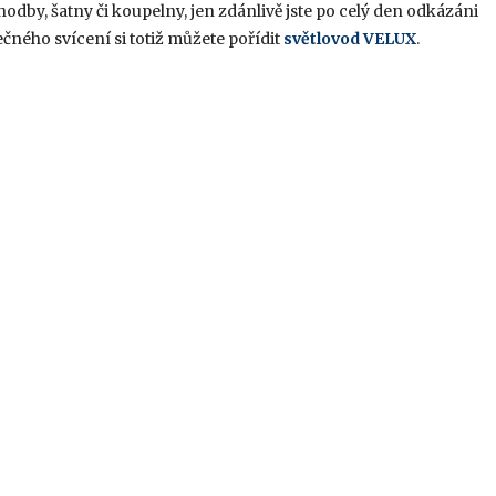
dby, šatny či koupelny, jen zdánlivě jste po celý den odkázáni
čného svícení si totiž můžete pořídit
světlovod VELUX
.