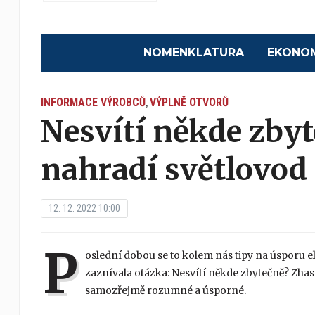
NOMENKLATURA
EKONO
INFORMACE VÝROBCŮ
VÝPLNĚ OTVORŮ
,
Nesvítí někde zby
nahradí světlovod
12. 12. 2022 10:00
P
oslední dobou se to kolem nás tipy na úsporu el
zaznívala otázka: Nesvítí někde zbytečně? Zhas
samozřejmě rozumné a úsporné.