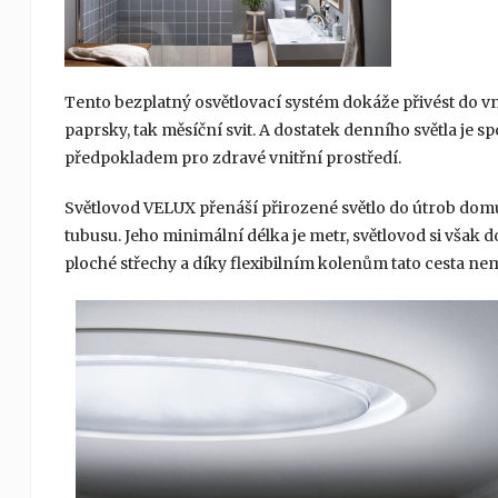
Tento bezplatný osvětlovací systém dokáže přivést do v
paprsky, tak měsíční svit. A dostatek denního světla j
předpokladem pro zdravé vnitřní prostředí.
Světlovod VELUX přenáší přirozené světlo do útrob dom
tubusu. Jeho minimální délka je metr, světlovod si však d
ploché střechy a díky flexibilním kolenům tato cesta nem