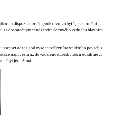
nitřních dispozic domů i podkrovních bytů jak sluneční
e spolu s dostatečným množstvím čerstvého vzduchu hlavním
u pomocí odrazu od vysoce reflexního vnitřního povrchu
okáže najít cestu až do vzdálenosti šesti metrů od šikmé či
usí být jen přímá.