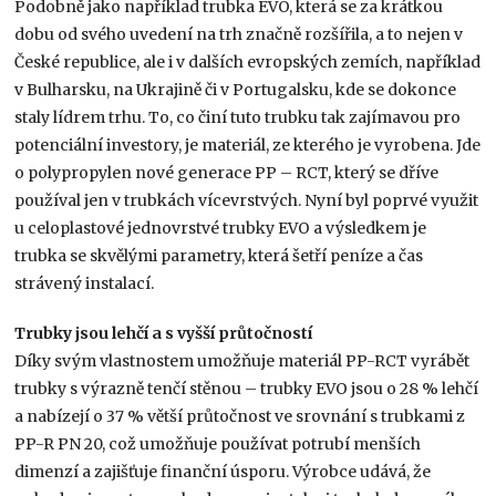
Podobně jako například trubka EVO, která se za krátkou
dobu od svého uvedení na trh značně rozšířila, a to nejen v
České republice, ale i v dalších evropských zemích, například
v Bulharsku, na Ukrajině či v Portugalsku, kde se dokonce
staly lídrem trhu. To, co činí tuto trubku tak zajímavou pro
potenciální investory, je materiál, ze kterého je vyrobena. Jde
o polypropylen nové generace PP – RCT, který se dříve
používal jen v trubkách vícevrstvých. Nyní byl poprvé využit
u celoplastové jednovrstvé trubky EVO a výsledkem je
trubka se skvělými parametry, která šetří peníze a čas
strávený instalací.
Trubky jsou lehčí a s vyšší průtočností
Díky svým vlastnostem umožňuje materiál PP-RCT vyrábět
trubky s výrazně tenčí stěnou – trubky EVO jsou o 28 % lehčí
a nabízejí o 37 % větší průtočnost ve srovnání s trubkami z
PP-R PN 20, což umožňuje používat potrubí menších
dimenzí a zajišťuje finanční úsporu. Výrobce udává, že