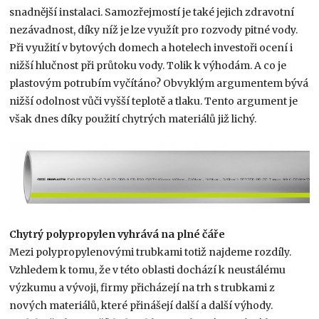
snadnější instalaci. Samozřejmostí je také jejich zdravotní
nezávadnost, díky níž je lze využít pro rozvody pitné vody.
Při využití v bytových domech a hotelech investoři ocení i
nižší hlučnost při průtoku vody. Tolik k výhodám. A co je
plastovým potrubím vyčítáno? Obvyklým argumentem bývá
nižší odolnost vůči vyšší teplotě a tlaku. Tento argument je
však dnes díky použití chytrých materiálů již lichý.
Chytrý polypropylen vyhrává na plné čáře
Mezi polypropylenovými trubkami totiž najdeme rozdíly.
Vzhledem k tomu, že v této oblasti dochází k neustálému
výzkumu a vývoji, firmy přicházejí na trh s trubkami z
nových materiálů, které přinášejí další a další výhody.