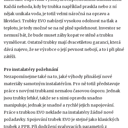
Každá nehoda, kdy by trubka například praskla nebo z ní
nějak unikala voda, je totiž velmi náročná na opravu a
likvidaci. Trubky EVO nabízejí vysokou odolnost na tlak a
teplotu, je tedy možné se na ně plně spolehnout. Investor se
nemusí bát, že bude muset záhy kopat ve stěně a trubku
vyměňovat. Ostatně trubky mají dvacetiletou garanci, která
dává najevo, že se výrobce o její pevnost nebojí, a to i při plné
zátěži.
Pro instalatéry požehnání
Nezapomínejme také na to, jaké výhody přinášejí nové
materiály samotným instalatérům. Pro ně totiž představuje
práce s novými trubkami nemalou časovou úsporu. Jednak
jsou trubky lehké, takže se s nimi opravdu snadno
manipuluje, jednak je snadné a rychlé jejich napojování.
Práce s trubkou EVO neklade na instalatéry žádné nové
požadavky. Spojování trubek EVO je stejné jako klasických
trubek z PPR. Při dodržení svařovacích parametrů z