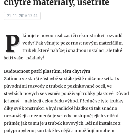
chytré materiály, ušetříte
21. 11. 2016 12:44
P
lánujete novou realizaci či rekonstrukci rozvodů
vody? Pak věnujte pozornost novým materiálům
trubek, které nabízejí snadnou instalaci, ale také
šetří vaše -náklady!
Budoucnost patří plastům, těm chytrým
Zatímco ve starší zástavbě se stále ještě můžeme setkat s
původními rozvody z trubek z pozinkované oceli, ve
stavbách nových se vesměs používají trubky plastové. Důvod
je jasný – nabízejí celou řadu výhod. Předně se tyto trubky
díky své konstrukci a hydraulické hladkosti tak snadno
nezanášejí a nezmenšuje se tedy postupně jejich vnitřní
průměr, jak tomu je u trubek kovových. Běžné instalace z
polypropylenu jsou také levnější a umožňují mnohem