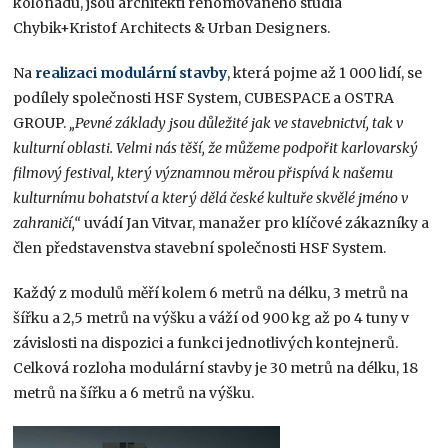
kolonádu, jsou architekti renomovaného studia
Chybik+Kristof Architects & Urban Designers.
Na
realizaci modulární stavby
, která pojme až 1 000 lidí, se
podílely společnosti HSF System, CUBESPACE a OSTRA
GROUP.
„Pevné základy jsou důležité jak ve stavebnictví, tak v
kulturní oblasti. Velmi nás těší, že můžeme podpořit karlovarský
filmový festival, který významnou měrou přispívá k našemu
kulturnímu bohatství a který dělá české kultuře skvělé jméno v
zahraničí,“
uvádí Jan Vitvar, manažer pro klíčové zákazníky a
člen představenstva stavební společnosti HSF System.
Každý z modulů měří kolem 6 metrů na délku, 3 metrů na
šířku a 2,5 metrů na výšku a váží od 900 kg až po 4 tuny v
závislosti na dispozici a funkci jednotlivých kontejnerů.
Celková rozloha modulární stavby je 30 metrů na délku, 18
metrů na šířku a 6 metrů na výšku.