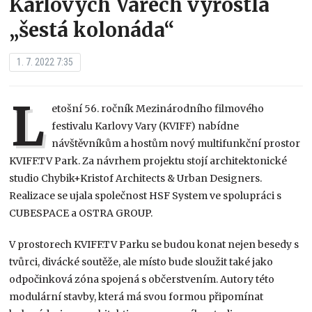
Karlových Varech vyrostla
„šestá kolonáda“
1. 7. 2022 7:35
L
etošní 56. ročník Mezinárodního filmového
festivalu Karlovy Vary (KVIFF) nabídne
návštěvníkům a hostům nový multifunkční prostor
KVIFF.TV Park. Za návrhem projektu stojí architektonické
studio Chybik+Kristof Architects & Urban Designers.
Realizace se ujala společnost HSF System ve spolupráci s
CUBESPACE a OSTRA GROUP.
V prostorech KVIFF.TV Parku se budou konat nejen besedy s
tvůrci, divácké soutěže, ale místo bude sloužit také jako
odpočinková zóna spojená s občerstvením. Autory této
modulární stavby, která má svou formou připomínat