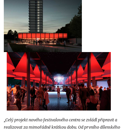
„Celý projekt nového festivalového centra se zvládl připravit a
realizovat za mimořádně krátkou dobu. Od prvního dílenského