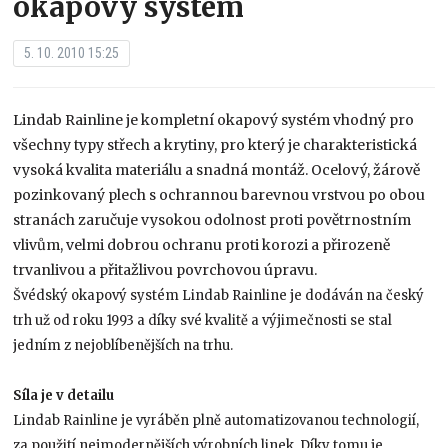
okapový systém
5. 10. 2010 15:25
Lindab Rainline je kompletní okapový systém vhodný pro
všechny typy střech a krytiny, pro který je charakteristická
vysoká kvalita materiálu a snadná montáž. Ocelový, žárově
pozinkovaný plech s ochrannou barevnou vrstvou po obou
stranách zaručuje vysokou odolnost proti povětrnostním
vlivům, velmi dobrou ochranu proti korozi a přirozeně
trvanlivou a přitažlivou povrchovou úpravu.
Švédský okapový systém Lindab Rainline je dodáván na český
trh už od roku 1993 a díky své kvalitě a výjimečnosti se stal
jedním z nejoblíbenějších na trhu.
Síla je v detailu
Lindab Rainline je vyráběn plně automatizovanou technologií,
za použití nejmodernějších výrobních linek. Díky tomu je