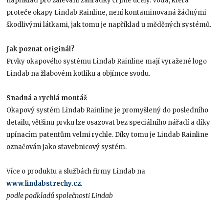
například pro zalévání zahrádky či jiné účely. Voda, která
proteče okapy Lindab Rainline, není kontaminovaná žádnými
škodlivými látkami, jak tomu je například u měděných systémů.
Jak poznat originál?
Prvky okapového systému Lindab Rainline mají vyražené logo
Lindab na žlabovém kotlíku a objímce svodu.
Snadná a rychlá montáž
Okapový systém Lindab Rainline je promyšlený do posledního
detailu, většinu prvku lze osazovat bez speciálního nářadí a díky
upínacím patentům velmi rychle. Díky tomu je Lindab Rainline
označován jako stavebnicový systém.
Více o produktu a službách firmy Lindab na
www.lindabstrechy.cz
.
podle podkladů společnosti Lindab