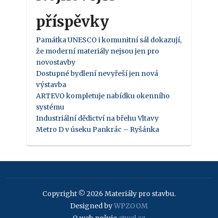
příspěvky
Památka UNESCO i komunitní sál dokazují,
že moderní materiály nejsou jen pro
novostavby
Dostupné bydlení nevyřeší jen nová
výstavba
ARTEVO kompletuje nabídku okenního
systému
Industriální dědictví na břehu Vltavy
Metro D v úseku Pankrác – Ryšánka
Copyright © 2026 Materiály pro stavbu.
Designed by
WPZOOM
O web pečuje
atwel.cz