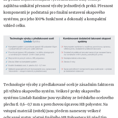
zajištěna unikátní přesnost výroby jednotlivých prvků. Přesnost
komponentů je podstatná pro finální sestavení okapového
systému, pro jeho 100% funkčnost a dokonalý a kompaktní
vzhled celku.
Technologie výroby z předlakované oceli je zásadním faktorem
při výběru okapového systém. Veškeré prvky okapového
systému Lindab Rainline jsou vyráběny ze švédského ocelového
plechu tl. 0,6–0,7 mm s povrchovou úpravou HB polyester. Na
vstupní materiál (svitek) jsou předem naneseny veškeré
ochranné vrstvy, včetně finálního HB Polyesteru již před tím,