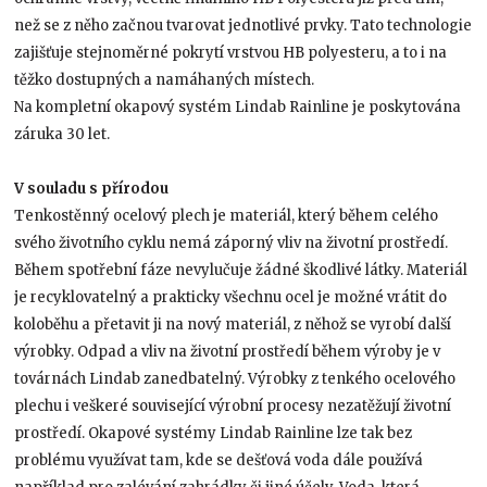
než se z něho začnou tvarovat jednotlivé prvky. Tato technologie
zajišťuje stejnoměrné pokrytí vrstvou HB polyesteru, a to i na
těžko dostupných a namáhaných místech.
Na kompletní okapový systém Lindab Rainline je poskytována
záruka 30 let.
V souladu s přírodou
Tenkostěnný ocelový plech je materiál, který během celého
svého životního cyklu nemá záporný vliv na životní prostředí.
Během spotřební fáze nevylučuje žádné škodlivé látky. Materiál
je recyklovatelný a prakticky všechnu ocel je možné vrátit do
koloběhu a přetavit ji na nový materiál, z něhož se vyrobí další
výrobky. Odpad a vliv na životní prostředí během výroby je v
továrnách Lindab zanedbatelný. Výrobky z tenkého ocelového
plechu i veškeré související výrobní procesy nezatěžují životní
prostředí. Okapové systémy Lindab Rainline lze tak bez
problému využívat tam, kde se dešťová voda dále používá