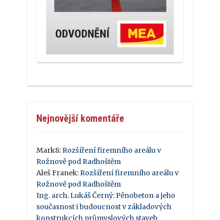
Nejnovější komentáře
Mark8
:
Rozšíření firemního areálu v
Rožnově pod Radhoštěm
Aleš Franek
:
Rozšíření firemního areálu v
Rožnově pod Radhoštěm
Ing. arch. Lukáš Černý
:
Pěnobeton a jeho
současnost i budoucnost v základových
konstrukcích průmyslových staveb