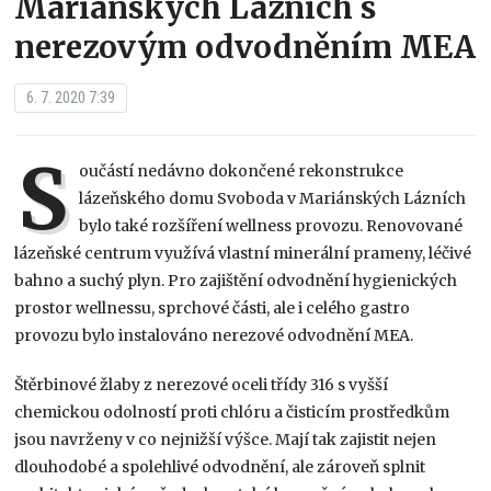
Mariánských Lázních s
nerezovým odvodněním MEA
6. 7. 2020 7:39
S
oučástí nedávno dokončené rekonstrukce
lázeňského domu Svoboda v Mariánských Lázních
bylo také rozšíření wellness provozu. Renovované
lázeňské centrum využívá vlastní minerální prameny, léčivé
bahno a suchý plyn. Pro zajištění odvodnění hygienických
prostor wellnessu, sprchové části, ale i celého gastro
provozu bylo instalováno nerezové odvodnění MEA.
Štěrbinové žlaby z nerezové oceli třídy 316 s vyšší
chemickou odolností proti chlóru a čisticím prostředkům
jsou navrženy v co nejnižší výšce. Mají tak zajistit nejen
dlouhodobé a spolehlivé odvodnění, ale zároveň splnit