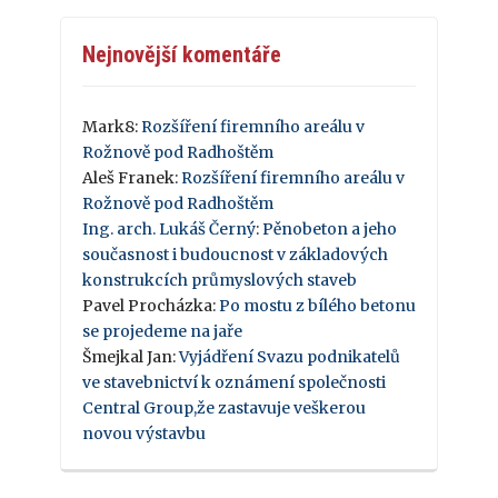
Nejnovější komentáře
Mark8
:
Rozšíření firemního areálu v
Rožnově pod Radhoštěm
Aleš Franek
:
Rozšíření firemního areálu v
Rožnově pod Radhoštěm
Ing. arch. Lukáš Černý
:
Pěnobeton a jeho
současnost i budoucnost v základových
konstrukcích průmyslových staveb
Pavel Procházka
:
Po mostu z bílého betonu
se projedeme na jaře
Šmejkal Jan
:
Vyjádření Svazu podnikatelů
ve stavebnictví k oznámení společnosti
Central Group,že zastavuje veškerou
novou výstavbu