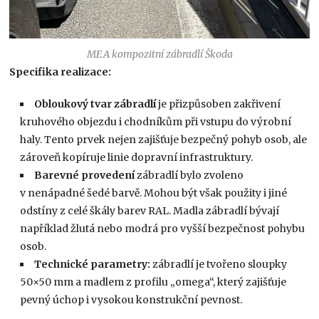
MEA kompozitní zábradlí Škoda
Specifika realizace:
Obloukový tvar zábradlí
je přizpůsoben zakřivení
kruhového objezdu i chodníkům při vstupu do výrobní
haly. Tento prvek nejen zajišťuje bezpečný pohyb osob, ale
zároveň kopíruje linie dopravní infrastruktury.
Barevné provedení
zábradlí bylo zvoleno
v nenápadné šedé barvě. Mohou být však použity i jiné
odstíny z celé škály barev RAL. Madla zábradlí bývají
například žlutá nebo modrá pro vyšší bezpečnost pohybu
osob.
Technické parametry:
zábradlí je tvořeno sloupky
50×50 mm a madlem z profilu „omega“, který zajišťuje
pevný úchop i vysokou konstrukční pevnost.